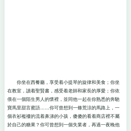
你坐在西餐廳，享受着小提琴的旋律和美食；你坐
在教室，讀着聖賢書，感受着老師和家長的厚愛；你依
偎在一個陌生男人的懷裡，並同他一起在你熟悉的奔馳
寶馬里甜言蜜語……你可曾想到一條荒涼的馬路上，一
個衣衫襤褸的流着鼻涕的小孩，傻傻的看着商店裡不屬
於自己的糖果？你可曾想到一個失業者，再過一夜晚他