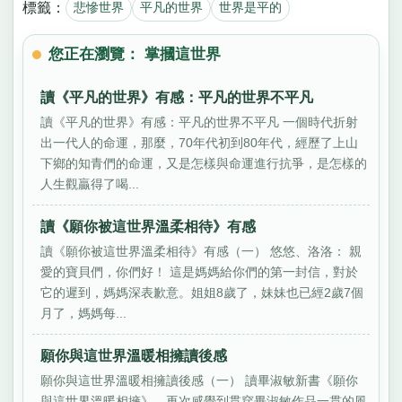
標籤：
悲慘世界
平凡的世界
世界是平的
您正在瀏覽： 掌摑這世界
讀《平凡的世界》有感：平凡的世界不平凡
讀《平凡的世界》有感：平凡的世界不平凡 一個時代折射
出一代人的命運，那麼，70年代初到80年代，經歷了上山
下鄉的知青們的命運，又是怎樣與命運進行抗爭，是怎樣的
人生觀贏得了喝...
讀《願你被這世界溫柔相待》有感
讀《願你被這世界溫柔相待》有感（一） 悠悠、洛洛： 親
愛的寶貝們，你們好！ 這是媽媽給你們的第一封信，對於
它的遲到，媽媽深表歉意。姐姐8歲了，妹妹也已經2歲7個
月了，媽媽每...
願你與這世界溫暖相擁讀後感
願你與這世界溫暖相擁讀後感（一） 讀畢淑敏新書《願你
與這世界溫暖相擁》，再次感覺到貫穿畢淑敏作品一貫的風