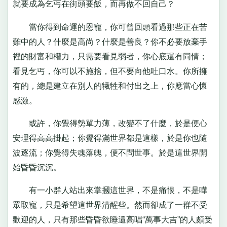
就要成為乞丐在街頭要飯，而再做不回自己？
當你得到命運的恩寵，你可曾回頭看過那些正在苦
難中的人？什麼是高尚？什麼是善良？你不必要放棄手
裡的財富和權力，只需要看見弱者，你心底還有同情；
看見乞丐，你可以不施捨，但不要向他吐口水。你所擁
有的，總是建立在別人的犧牲和付出之上，你應當心懷
感激。
或許，你覺得勢單力薄，改變不了什麼，於是便心
安理得高高掛起；你覺得滿世界都是這樣，於是你也隨
波逐流；你覺得失魂落魄，便不問世事。於是這世界開
始昏昏沉沉。
有一小群人站出來掌摑這世界，不是痛恨，不是嘩
眾取寵，只是希望這世界清醒些。然而卻成了一群不受
歡迎的人，只有那些昏昏欲睡還高唱“萬事大吉”的人頗受