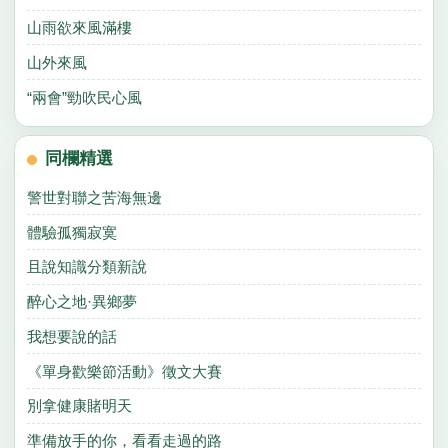
山雨欲來風滿樓
山外來風
“兩會”勁吹民心風
同欄精選
警世對聯之苦海無邊
體驗孤獨寂寞
且說知識分類新說
醉心之地·異鄉夢
我想要說的話
《單身歡樂節活動》徵文大賽
別拿健康賭明天
準備放手的你，看看走過的路