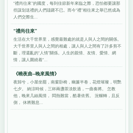
“禮尚往來”的國度，每到佳節新年來臨之際，恐怕都要讓那
些謀划送禮的人們躊躇不已。而今“禮”相往來之舉已然成為
人們交際生...
“禮尚往來”
生活在大千世界里，感覺最難處的就是人與人之間的關係。
大千世界里人與人之間的相處，讓人與人之間有了許多剪不
斷，理還亂的“人情”關係。人生的親情、友情、愛情、網
情，讓人圍繞着“...
《曉夜曲--晚來風情》
夜歸兮，小屋坐罷，南窗卧椅，幽簾半卷，花燈璀璨，明艷
七夕。 納涼時候，三杯兩盞茶淡飲過，一曲奏將。 怎教
他，晚來几絲風情， 悶熱難當，酷暑依舊。 況輾轉，且反
側， 休將難息...