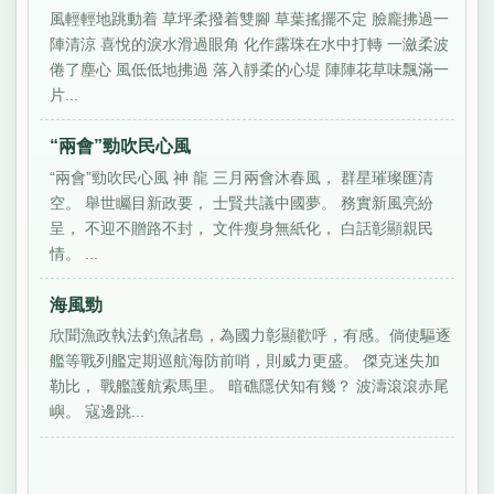
風輕輕地跳動着 草坪柔撥着雙腳 草葉搖擺不定 臉龐拂過一
陣清涼 喜悅的淚水滑過眼角 化作露珠在水中打轉 一瀲柔波
倦了塵心 風低低地拂過 落入靜柔的心堤 陣陣花草味飄滿一
片...
“兩會”勁吹民心風
“兩會”勁吹民心風 神 龍 三月兩會沐春風， 群星璀璨匯清
空。 舉世矚目新政要， 士賢共議中國夢。 務實新風亮紛
呈， 不迎不贈路不封， 文件瘦身無紙化， 白話彰顯親民
情。 ...
海風勁
欣聞漁政執法釣魚諸島，為國力彰顯歡呼，有感。倘使驅逐
艦等戰列艦定期巡航海防前哨，則威力更盛。 傑克迷失加
勒比， 戰艦護航索馬里。 暗礁隱伏知有幾？ 波濤滾滾赤尾
嶼。 寇邊跳...