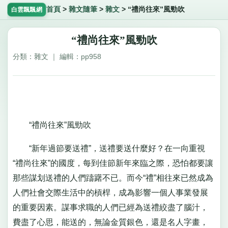
首頁
>
雜文隨筆
>
雜文
>
“禮尚往來”風勁吹
白雲飄飄網
“禮尚往來”風勁吹
分類：雜文 ｜ 編輯：pp958
“禮尚往來”風勁吹
“新年過節要送禮”，送禮要送什麼好？在一向重視
“禮尚往來”的國度，每到佳節新年來臨之際，恐怕都要讓
那些謀划送禮的人們躊躇不已。而今“禮”相往來已然成為
人們社會交際生活中的槓桿，成為影響一個人事業發展
的重要因素。謀事求職的人們已經為送禮絞盡了腦汁，
費盡了心思，能送的，無論金質銀色，還是名人字畫，