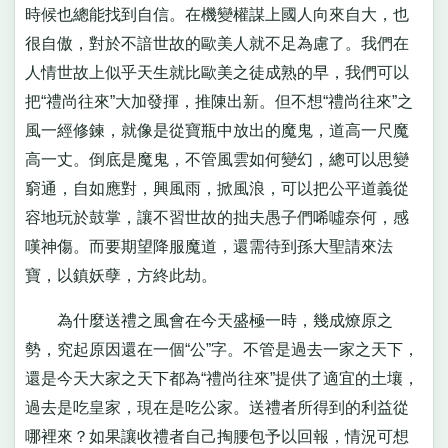
時候也總能找到自信。在機變權謀上國人向來自大，也
很自傲，對於不諳世故的歐美人就不足為慮了。我們在
人情世故上似乎天生就比歐美之徒成熟的早，我們可以
把“禮尚往來”大加發揮，推陳出新。但不想“禮尚往來”之
風一經修鍊，就像是從寶瓶中放出的魔鬼，道高一尺魔
高一丈。倒底是魔鬼，不管風雲如何變幻，總可以思變
窮通，自如應對，興風雨，掀風浪，可以把公平道義從
容地玩於鼓掌，讓不習世故的拙夫愚子們唏噓奈何，感
嘆神傷。而要期望降服魔道，還需待到孫大聖請來法
寶，以鎮妖孽，方終此劫。
為什麼送禮之風會在今天盛極一時，幾成燎原之
勢，究起原因還在一個“公”字。不管是過去一家之天下，
還是今天大家之天下都為“禮尚往來”提供了適宜的土壤，
過去是吃皇家，現在是吃公家。送禮者所得到的利益從
哪裡來？如果讓收禮者自己掏腰包予以回報，情況可想