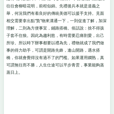
往往會柳暗花明，前程似錦。先禮後兵本就是道義之
舉，何況我們有着良好的傳統美德可以援手支持。見面
相交需要拿出點“贄”物來溝通一下，一則促進了解，加深
理解，二則為方便事宜，鋪路搭橋。俗話說：捨不得孩
子套不住狼。因此為趨利慾，有時需要忍痛割愛，出己
所珍。所以時下辦事都要以禮為先，禮物就成了我們做
事的得力助手，可謂是開路先鋒，逢山開路，遇水搭
橋，你就會覺得沒有過不了的門檻。如果運用嫻熟，真
可謂無往而不勝，人生仕途可以平步青雲，事業能夠蒸
蒸日上。