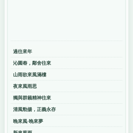
過往來年
沁園舂，鄰舍往來
山雨欲來風滿樓
夜來風雨思
獨與群籟精神往來
清風勁揚，正義永存
晚來風·晚來夢
新來風雨