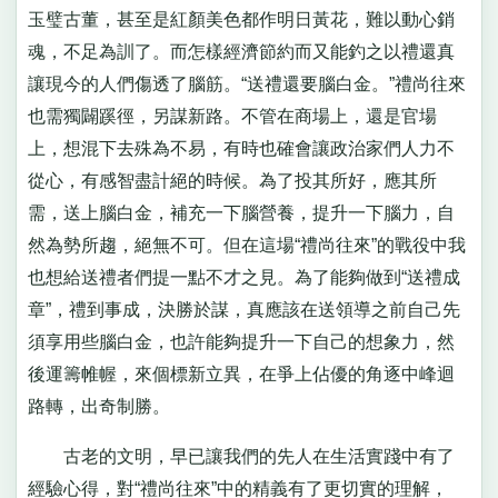
玉璧古董，甚至是紅顏美色都作明日黃花，難以動心銷
魂，不足為訓了。而怎樣經濟節約而又能釣之以禮還真
讓現今的人們傷透了腦筋。“送禮還要腦白金。”禮尚往來
也需獨闢蹊徑，另謀新路。不管在商場上，還是官場
上，想混下去殊為不易，有時也確會讓政治家們人力不
從心，有感智盡計絕的時候。為了投其所好，應其所
需，送上腦白金，補充一下腦營養，提升一下腦力，自
然為勢所趨，絕無不可。但在這場“禮尚往來”的戰役中我
也想給送禮者們提一點不才之見。為了能夠做到“送禮成
章”，禮到事成，決勝於謀，真應該在送領導之前自己先
須享用些腦白金，也許能夠提升一下自己的想象力，然
後運籌帷幄，來個標新立異，在爭上佔優的角逐中峰迴
路轉，出奇制勝。
古老的文明，早已讓我們的先人在生活實踐中有了
經驗心得，對“禮尚往來”中的精義有了更切實的理解，