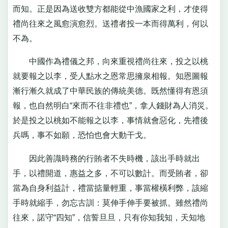
而知。正是因為送收雙方都能從中漁國家之利，才使得
禮尚往來之風愈演愈烈。送禮者投一本而得萬利，何以
不為。
中國作為禮儀之邦，向來重視禮尚往來，投之以桃
就要報之以李，受人點水之恩常思擁泉相報。知恩圖報
漸行漸久就成了中華民族的傳統美德。既然懂得有恩須
報，也自然明白“來而不往非禮也”，拿人錢財為人消災。
於是投之以桃如不能報之以李，事情就會惡化，先禮後
兵嗎，事不如願，恐怕也會大動干戈。
因此善識時務的行賄者不失時機，該出手時就出
手，以禮開道，惠益之多，不可以數計。而受賄者，卻
當為自身利益計，禮當掂量輕重，事當權橫利弊，該縮
手時就縮手，勿忘古訓：莫伸手伸手要被抓。雖然禮尚
往來，諾守“四知”，信誓旦旦，只有你知我知，天知地