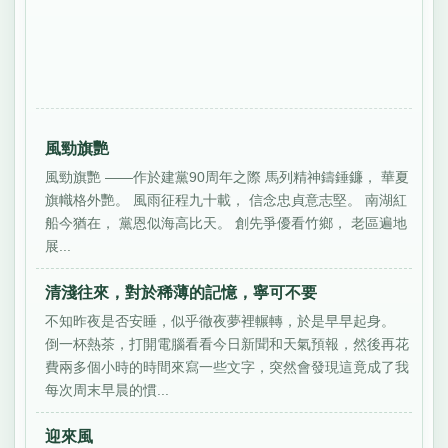
風勁旗艷
風勁旗艷 ——作於建黨90周年之際 馬列精神鑄錘鐮， 華夏
旗幟格外艷。 風雨征程九十載， 信念忠貞意志堅。 南湖紅
船今猶在， 黨恩似海高比天。 創先爭優看竹鄉， 老區遍地
展...
清淺往來，對於稀薄的記憶，寧可不要
不知昨夜是否安睡，似乎徹夜夢裡輾轉，於是早早起身。
倒一杯熱茶，打開電腦看看今日新聞和天氣預報，然後再花
費兩多個小時的時間來寫一些文字，突然會發現這竟成了我
每次周末早晨的慣...
迎來風