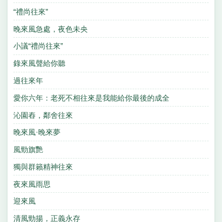
“禮尚往來”
晚來風急處，夜色未央
小議“禮尚往來”
錄來風聲給你聽
過往來年
愛你六年：老死不相往來是我能給你最後的成全
沁園舂，鄰舍往來
晚來風·晚來夢
風勁旗艷
獨與群籟精神往來
夜來風雨思
迎來風
清風勁揚，正義永存