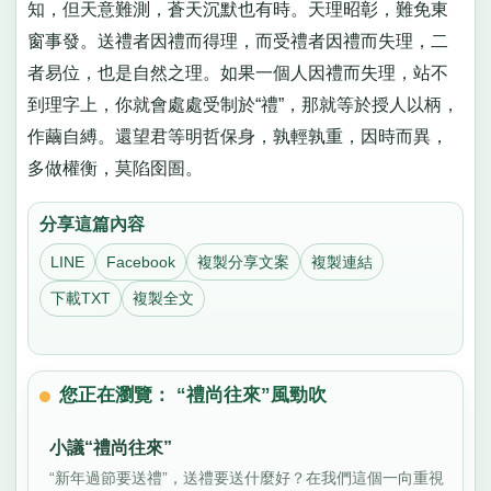
知，但天意難測，蒼天沉默也有時。天理昭彰，難免東
窗事發。送禮者因禮而得理，而受禮者因禮而失理，二
者易位，也是自然之理。如果一個人因禮而失理，站不
到理字上，你就會處處受制於“禮”，那就等於授人以柄，
作繭自縛。還望君等明哲保身，孰輕孰重，因時而異，
多做權衡，莫陷囹圄。
分享這篇內容
LINE
Facebook
複製分享文案
複製連結
下載TXT
複製全文
您正在瀏覽： “禮尚往來”風勁吹
小議“禮尚往來”
“新年過節要送禮”，送禮要送什麼好？在我們這個一向重視