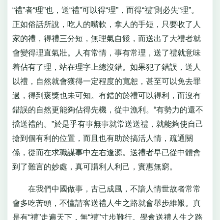
“禮”者“理”也，送“禮”可以得“理”，而得“禮”則必失“理”。
正如俗話所說，吃人的嘴軟，拿人的手短，只要收了人
家的禮，得禮三分短，無理氣自餒，而送出了大禮者就
會變得理直氣壯。人有常情，事有常理，送了禮就意味
着佔有了理，站在理字上總沒錯。如果犯了錯誤，送人
以禮，自然就會獲得一定程度的寬恕，甚至可以免去罪
過，得到褒獎也未可知。有錯的於禮可以得利，而沒有
錯誤的自然更能夠佔得先機，從中漁利。“有勢力的還不
擋送禮的。”於是乎有事無事就常送送禮，就能夠使自己
搶到個有利的位置，而且也有助於搞活人情，疏通關
係，從而在求職謀事中左右逢源。送禮者早已從中體會
到了難言的妙處，真可謂利人利己，實惠無窮。
在我們中國做事，古已成風，不諳人情世故者常常
會多吃苦頭，不懂請客送禮人生之路就會舉步維艱。真
是有“禮”走遍天下，無“禮”寸步難行。學會送禮人生之路