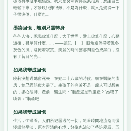
樣地有事沒事地傷感。我只是突然覺得很累很累，想讓自己
輕鬆下來，才發現很難很難。不是為什麼，就只是覺得一下
子很疲倦。什麼也...
墨染回憶，離別只需轉身
茫茫人海，認識你算什麼，大千世界，愛上你算什麼，心動
過後，孤單算什麼…… ——題記 【一】 眼角還停滯着嚴冬
灰色的風，遮掩着寂寞。美麗的時間霎那間退色成黑白，沒
有了昔日的光...
如果我變成回憶
曉莉沒想過她會死去，在她二十八歲的時候。躺在醫院的產
房，她已經筋疲力盡了。生孩子的痛苦不是一般人可以想象
的，撕心裂肺。產前，醫生問：“順產還是剖腹產？”她嘆了
嘆氣：“順產吧...
如果我變成回憶
生活，忙碌着。人們所經歷過的一切，隨着時間地流逝而慢
慢歸於平淡，原本澄清的心境，好像也沾染了些許塵囂。五