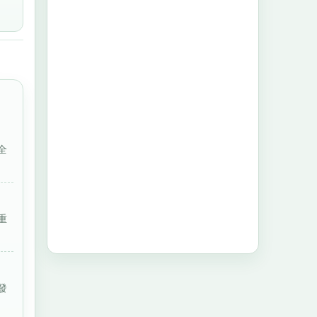
全
重
發