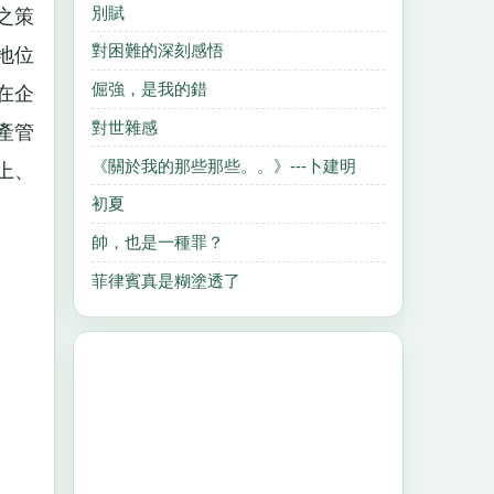
別賦
之策
對困難的深刻感悟
地位
倔強，是我的錯
在企
對世雜感
產管
《關於我的那些那些。。》---卜建明
上、
初夏
帥，也是一種罪？
菲律賓真是糊塗透了