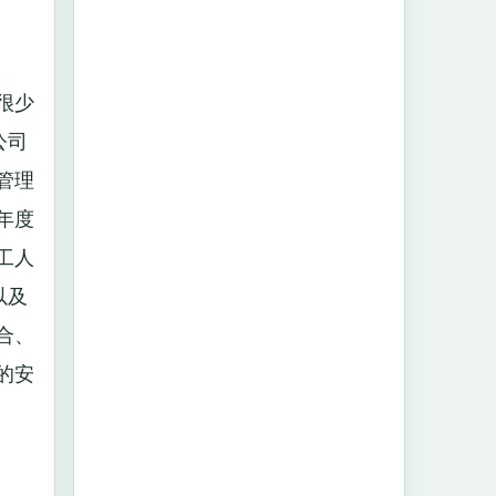
很少
公司
管理
年度
工人
以及
合、
的安