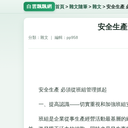
白雲飄飄網
首頁
>
雜文隨筆
>
雜文
>
安全生產 
安全生產
分類：雜文 ｜ 編輯：pp958
安全生產 必須從班組管理抓起
一、提高認識——切實重視和加強班組
班組是企業從事生產經營活動最基層的組