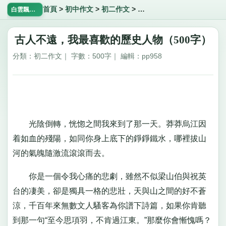
首頁
>
初中作文
>
初二作文
>
古人不遠，我最喜歡的歷史
白雲飄飄網
古人不遠，我最喜歡的歷史人物（500字）
分類：初二作文｜ 字數：500字｜ 編輯：pp958
光陰倒轉，恍惚之間我來到了那一天。莽莽烏江因
着如血的殘陽，如同你身上底下的錚錚鐵水，哪裡拔山
河的氣魄隨激流滾滾而去。
你是一個令我心痛的悲劇，雖然不似梁山伯與祝英
台的凄美，卻是獨具一格的悲壯，天與山之間的好不蒼
涼，千百年來無數文人騷客為你譜下詩篇，如果你肯聽
到那一句“至今思項羽，不肯過江東。”那麼你會慚愧嗎？