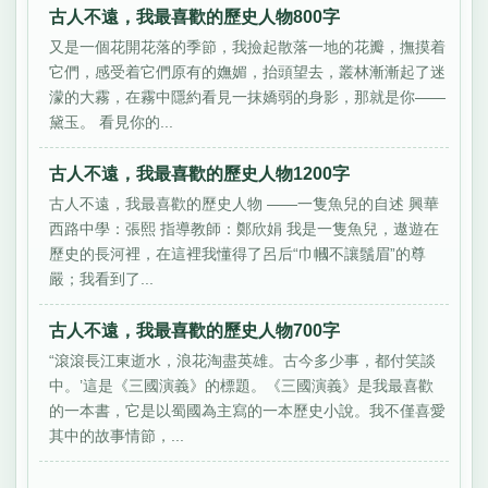
古人不遠，我最喜歡的歷史人物800字
又是一個花開花落的季節，我撿起散落一地的花瓣，撫摸着
它們，感受着它們原有的嫵媚，抬頭望去，叢林漸漸起了迷
濛的大霧，在霧中隱約看見一抹嬌弱的身影，那就是你——
黛玉。 看見你的...
古人不遠，我最喜歡的歷史人物1200字
古人不遠，我最喜歡的歷史人物 ——一隻魚兒的自述 興華
西路中學：張熙 指導教師：鄭欣娟 我是一隻魚兒，遨遊在
歷史的長河裡，在這裡我懂得了呂后“巾幗不讓鬚眉”的尊
嚴；我看到了...
古人不遠，我最喜歡的歷史人物700字
“滾滾長江東逝水，浪花淘盡英雄。古今多少事，都付笑談
中。’這是《三國演義》的標題。《三國演義》是我最喜歡
的一本書，它是以蜀國為主寫的一本歷史小說。我不僅喜愛
其中的故事情節，...