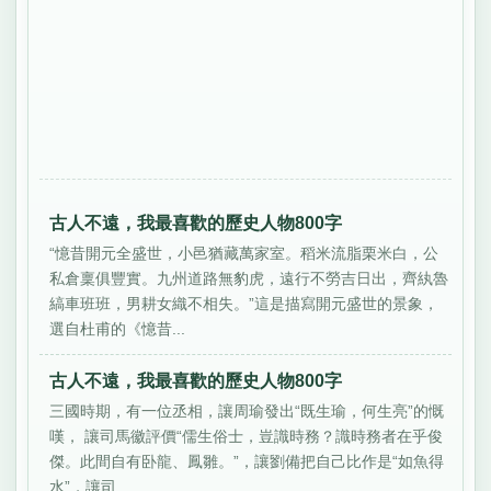
古人不遠，我最喜歡的歷史人物800字
“憶昔開元全盛世，小邑猶藏萬家室。稻米流脂栗米白，公
私倉稟俱豐實。九州道路無豹虎，遠行不勞吉日出，齊紈魯
縞車班班，男耕女織不相失。”這是描寫開元盛世的景象，
選自杜甫的《憶昔...
古人不遠，我最喜歡的歷史人物800字
三國時期，有一位丞相，讓周瑜發出“既生瑜，何生亮”的慨
嘆， 讓司馬徽評價“儒生俗士，豈識時務？識時務者在乎俊
傑。此間自有卧龍、鳳雛。”，讓劉備把自己比作是“如魚得
水”，讓司...