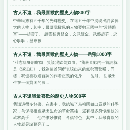
古人不遠，我最喜歡的歷史人物800字
中華民族有五千年的光輝歷史，在這五千年中湧現出許多偉
大的人物，其中，最讓我敬佩的人物要數三國中的“常勝將
軍”——趙雲了。 趙雲智勇雙全，文武雙全。武藝超群，忠
心耿耿，歷來被...
古人不遠，我最喜歡的歷史人物——岳飛1000字
“壯志飢餐胡虜肉，笑談渴飲匈奴血。”我最喜歡的一首詞就
是《滿江紅》，我為這首詞所表現出來的氣勢而驚嘆，同
樣，我也喜歡這首詞的作者正義的化身——岳飛。 岳飛出
生在一個貧困的農...
古人不遠我最喜歡的歷史人物500字
我讀過很多好書。在書中，我結識了為祖國做出貢獻的科學
家，為保衛祖國獻出生命的革命英雄，還有很多身懷絕技的
武林高手……他們惟妙惟肖、各俱特色。其中，我最喜歡的
人物就是諸葛亮了...