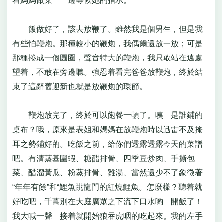
着媽媽做菜，一邊等候她的指示。
飯做好了，該去放鞭了。雖然我是個男生，但是我
有些怕鞭炮。那種較小的鞭炮，我偶爾還放一放；可是
那種捲成一個圓圈，聲音特大的鞭炮，我只敢站在遠處
望着，不敢在旁邊聽。強忍着看完爸爸放鞭炮，終於結
束了這辭舊迎新也就是放鞭炮的環節。
鞭炮放完了，終於可以飽餐一頓了。咦，是誰鋪的
桌布？哦，原來是表姐和媽媽在放鞭炮時以迅雷不及掩
耳之勢鋪好的。吃飯之前，給你們透露透露今天的菜譜
吧。有清蒸基圍蝦、糖醋排骨、四季豆炒肉、手撕包
菜、醋溜黃瓜、粉蒸排骨、雞湯、當然還少不了象徵著
“年年有餘”和“鯉魚跳龍門的紅燒鯉魚。怎麼樣？聽着就
好吃吧，千萬別在大庭廣眾之下流下口水喲！開飯了！
我大喊一聲，接着就開始狼吞虎咽的吃起來。我的左手