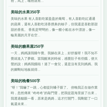
裡，馬上，嘴裡就有...
美味的水果350字
美味的水果 有人喜歡吃紫盈盈的葡萄，有人喜歡吃紅通通
的蘋果，還有人喜歡吃清香撲鼻的柚子，但我還是喜歡那甜
甜的香蕉。 香蕉是彎彎的，像一艘小船在水中漂游，像一
輪美麗的月牙在空...
美味的糖果屋250字
一天，媽媽讓我睡午覺。我躺在床上，好舒服呀！我不知不
覺就進入了夢鄉。當我醒來的時候，感覺肚子有些餓，便大
聲的說：媽媽我餓啦！過了一會兒，還是沒有見到媽媽。我
的腳剛站地板就得...
美味的晚餐500字
“呀！”我嚇了一跳，心都提到嗓子眼了。 傍晚我正在做作業
時，忽然傳來 “咚咚咚”的敲門聲，把我從題海里拔了出來，
我透過貓眼一看，原來是媽媽，這才打開門，我剛鬆了一口
氣還未來...