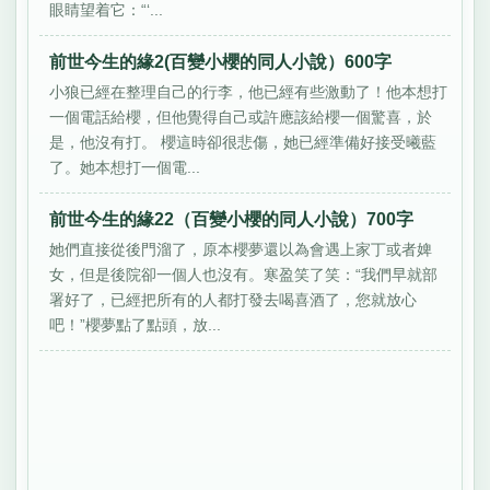
眼睛望着它：“‘...
前世今生的緣2(百變小櫻的同人小說）600字
小狼已經在整理自己的行李，他已經有些激動了！他本想打
一個電話給櫻，但他覺得自己或許應該給櫻一個驚喜，於
是，他沒有打。 櫻這時卻很悲傷，她已經準備好接受曦藍
了。她本想打一個電...
前世今生的緣22（百變小櫻的同人小說）700字
她們直接從後門溜了，原本櫻夢還以為會遇上家丁或者婢
女，但是後院卻一個人也沒有。寒盈笑了笑：“我們早就部
署好了，已經把所有的人都打發去喝喜酒了，您就放心
吧！”櫻夢點了點頭，放...