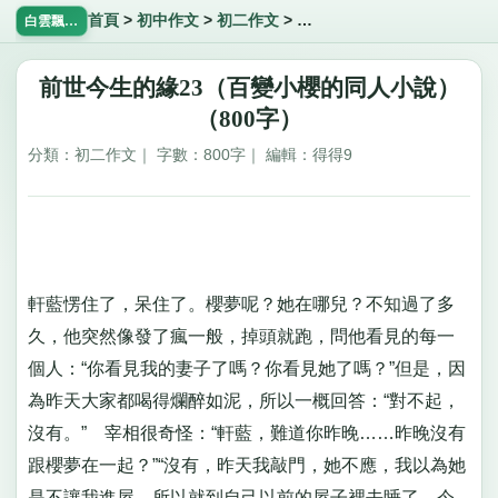
首頁
>
初中作文
>
初二作文
>
前世今生的緣23（百變小櫻
白雲飄飄網
前世今生的緣23（百變小櫻的同人小說）
（800字）
分類：初二作文｜ 字數：800字｜ 編輯：得得9
軒藍愣住了，呆住了。櫻夢呢？她在哪兒？不知過了多
久，他突然像發了瘋一般，掉頭就跑，問他看見的每一
個人：“你看見我的妻子了嗎？你看見她了嗎？”但是，因
為昨天大家都喝得爛醉如泥，所以一概回答：“對不起，
沒有。” 宰相很奇怪：“軒藍，難道你昨晚……昨晚沒有
跟櫻夢在一起？”“沒有，昨天我敲門，她不應，我以為她
是不讓我進屋，所以就到自己以前的屋子裡去睡了。今