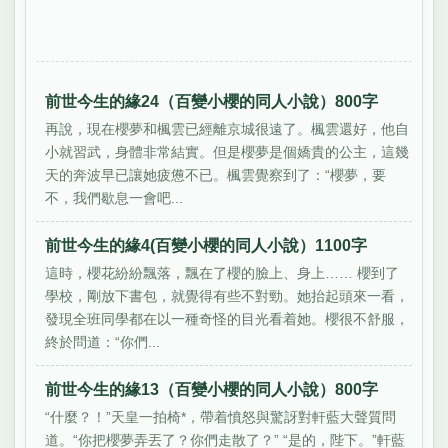
前世今生的緣24（百變小櫻的同人小說）800字
再說，現在櫻夢和楓雲已經離京城很遠了。楓雲還好，他自
小就習武，身體非常結實。但是櫻夢是個嬌貴的公主，這幾
天的奔波早已讓她疲憊不已。楓雲覺察到了：“櫻夢，要
不，我們歇息一會吧...
前世今生的緣4(百變小櫻的同人小說）1100字
這時，櫻花紛紛飄落，飄在了櫻的臉上、身上…… 櫻到了
學校，剛放下書包，就覺得有些不對勁。她抬起頭來一看，
發現全班同學都在以一種奇怪的目光看着她。櫻很不舒服，
終於問道：“你們...
前世今生的緣13（百變小櫻的同人小說）800字
“什麼？！”天皇一拍椅*，帶着憤怒與驚訝對軒藍大聲質問
道。“你把櫻夢弄丟了？你們走散了？” “是的，陛下。”軒藍