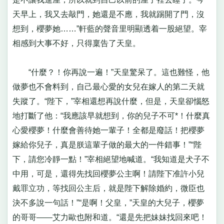
天早上，我又去敲門，她還是不應，我就踢開了門，沒
想到，櫻夢她……”軒藍的聲音里明顯透着一股絕望。宰
相感到大事不好，只得稟告了天皇。
“什麼？！你再說一遍！”天皇驚呆了。這也難怪，他
做夢也不會料到，自己最心愛的女兒在嫁人的第二天就
失蹤了。“陛下，”宰相還想再說什麼，但是，天皇卻惱怒
地打斷了他：“我應該早就想到，你的兒子不可*！什麼真
心愛櫻夢！什麼會善待她一輩子！全都是廢話！把櫻夢
嫁給你兒子，真是朕這輩子做的最大的一件錯事！”“陛
下，請您冷靜一點！”宰相絕望地喊道。“我知道是犬子不
中用，可是，還得先找回櫻夢公主啊！請陛下准許小兒
戴罪立功，等找回公主后，就是陛下解除婚約，微臣也
決不多說一句話！”“是啊！父皇，”天皇的大兒子，櫻夢
的哥哥——艾力歐也附和道。“還是先把妹妹找回來吧！