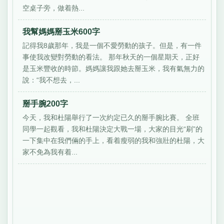
空桌子旁，做着熱...
我幫媽媽掰玉米600字
記得我8歲那年，我是一個不愛勞動的孩子。但是，有一件
事使我改變對勞動的看法。 那年秋天的一個星期天，正好
是玉米豐收的時節。媽媽讓我跟她去掰玉米，我有氣無力的
說：“我不想去，...
掰手腕200字
今天，我和杜陽舉行了一次約定已久的掰手腕比賽。 全班
同學一起觀看，我和杜陽決定大戰一場，大家的目光“刷”的
一下集中在我們倆的手上，看着瘦弱的我和強壯的杜陽，大
家不免為我有着...