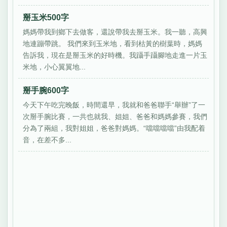
掰玉米500字
媽媽帶我到鄉下去做客，還說帶我去掰玉米。我一聽，高興
地連蹦帶跳。 我們來到玉米地，看到枯黃的樹葉時，媽媽
告訴我，現在是掰玉米的好時機。我躡手躡腳地走進一片玉
米地，小心翼翼地...
掰手腕600字
今天下午吃完晚飯，時間還早，我就和爸爸聯手“舉辦”了一
次掰手腕比賽，一共也就我、姐姐、爸爸和媽媽參賽，我們
分為了兩組，我對姐姐，爸爸對媽媽。“噹噹噹噹”由我配着
音，在差不多...