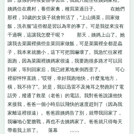
師，放假的時候要辦學習班，我就只能住在姨媽家裡。
姨媽住在農村，養些家禽，種寫菜過日子。 在她們
那裡，10歲的女孩子就會幹活了，“上山摘菜，回家做
飯，洗衣服”這些都是習以為常的事了。可是我從來沒有
干過啊，這讓我怎麼干呢？ 那天，姨媽上山了。她
讓我去菜園裡摘些韭菜回家做飯，可是菜園裡全都是蟲
子，我本來就膽小，這下可把我嚇壞了。我急忙往家裡
面跑，因為菜園裡姨媽家很遠，我要跑很多路才可以回
到家，等到回家后，我已經累地東倒西歪了。 可心
裡卻怦怦直跳，“哎呀，幸好我跑地快，什麼鬼地方，
橫，我不待了”。於是，我以迅雷不及掩耳之勢跑到了電
話旁，撥通了救星（老爸）的電話。我對爸爸說讓他快
來接我，爸爸一個小時后以飛快的速度趕到了（因為我
家離這裡很遠）。爸爸跟姨媽告了別，就帶我回家了，
我嚇地心驚膽戰，再也不去姨媽家了。爸爸就只得每天
帶着我上班了。 落幕 ……