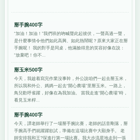
掰手腕400字
“加油！加油！”我們班的吶喊聲此起彼伏，一聲高過一聲，
是什麼事情令他們如此高興、如此熱鬧呢？原來大家正在掰
手腕呢！ 我的對手是同桌，他滿臉得意的笑容好像在說：
“放棄吧！你不...
掰玉米500字
今天，我趁着寫完作業沒事幹，外公說咱們一起去掰玉米，
所以我和外公、媽媽一起去“開心農場”里掰玉米。一路上，
鳥兒歡呼雀躍，好像在為我加油。 當我走進“開心農場”時，
看見玉米桿...
掰手腕400字
今天，譚老師舉行了一場掰手腕比賽，老師的話音剛落，掰
手腕高手們就躍躍欲試，準備在這場比賽中大顯身手。 老
師安排我和王?琛進行第一場比賽。我大步流星地走到一張