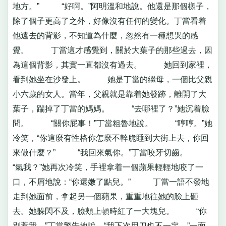
地方。” “好啊。”阿明溫和地說。他還是那個樣子，
除了個子更高了之外，好像沒有任何的變化。丁當看着
他遠去的背影，不知道為什麼，忽然有一種想哭的感
覺。 丁當這才感覺到，關於大葉子的那些過去，因
為這個背影，其實一直都沒有過去。 她回到家裡，
看到她坐在沙發上。 她是丁當的繼母，一個比父親
小六歲的女人。當年，父親就是靠着她發跡，離開了大
葉子，踹掉了丁當的媽媽。 “去哪裡了？”她沉着臉
問。 “關你屁事！”丁當粗魯地說。 “哼哼。”她
冷笑，“你這麼有性格你怎麼不幹脆睡到大街上去，你回
來做什麼？” “我回來氣你。”丁當咬牙切齒。
“氣我？”她再次冷笑，手裡拿着一個蘋果輕輕地咬了一
口，不屑地說：“你還嫩了點兒。” 丁當一語不發地
走到她面前，拿起另一個蘋果，重重地往她的臉上砸
去。她躲閃不及，臉頰上頓時紅了一大塊兒。 “你
別惹我。”丁當警告地說，“我下次用刀也不一定。”一面