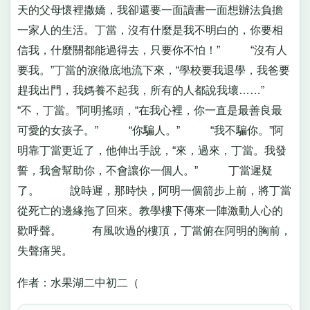
天的父母懷裡撒嬌，我卻還要一面讀書一面想辦法負擔
一家人的生活。丁當，沒有什麼是我不明白的，你要相
信我，什麼關都能過得去，只要你不怕！” “沒有人
要我。”丁當的淚徹底地流下來，“學校要我退學，我爸要
趕我出門，我媽養不起我，所有的人都說我壞……”
“不，丁當。”阿明搖頭，“在我心裡，你一直是最善良最
可愛的女孩子。” “你騙人。” “我不騙你。”阿
明靠丁當更近了，他伸出手說，“來，過來，丁當。我發
誓，我會幫助你，不會讓你一個人。” 丁當遲疑
了。 說時遲，那時快，阿明一個箭步上前，將丁當
從死亡的邊緣拖了回來。教學樓下傳來一陣激動人心的
歡呼聲。 有風吹過的樓頂，丁當俯在阿明的胸前，
失聲痛哭。
作者：水果湖二中初二（