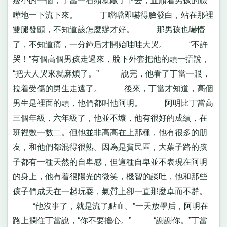
瘦小的一個，丁當一石頭就敲了下去，血順着男孩的臉
嘩地一下流下來。 丁噹噹即嚇得臉發白，站在那裡
雙腿發顫，不知道該怎麼辦才好。 那男孩也嚇懵
了，不知道痛，一分鐘后才開始哇哇大哭。 “不許
哭！”有個高個男孩走過來，脫下外套把他的頭一捂說，
“把大人哭來就麻煩了。” 說完，他看了丁當一眼，
拉着受傷的男生走遠了。 後來，丁當才知道，高個
男生是裡面的頭，他們都叫他阿明。 阿明比丁當高
三個年級，六年級了，他並不壞，他有很好的成績，在
班裡數一數二。但他並非高高在上那種，他有很多的朋
友，和他們都混得很熟。因為是貧民區，大葉子路的孩
子都有一種天然的自卑感，但這種自卑並不表現在阿明
的身上，他有着很陽光的微笑，機智的談吐，他和那些
孩子們成天在一起玩耍，氣質上卻一直那麼卓而不群。
“他沒事了，就是流了點血。”一天放學后，阿明在
路上攔住丁當說，“你不要擔心。” “謝謝你。”丁當