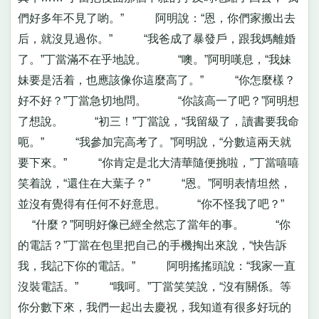
們好多年不見了喲。” 阿明說：“恩，你們家搬出去
后，就沒見過你。” “我爸成了暴發戶，跟我媽離婚
了。”丁當滿不在乎地說。 “噢。”阿明嘆息，“我妹
妹要是活着，也應該像你這麼高了。” “你怎麼樣？
好不好？”丁當急切地問。 “你該高一了吧？”阿明想
了想說。 “初三！”丁當說，“我留級了，讀書要我命
呃。” “我參加完高考了。”阿明說，“分數這兩天就
要下來。” “你肯定是北大清華隨便挑啦，”丁當嘻嘻
笑着說，“還住在大葉子？” “恩。”阿明表情坦然，
並沒有覺得有任何不好意思。 “你不怪我了吧？”
“什麼？”阿明好像已經全然忘了當年的事。 “你
的電話？”丁當在包里把自己的手機掏出來說，“快告訴
我，我記下你的電話。” 阿明搖搖頭說：“我家一直
沒裝電話。” “哦呵。”丁當笑笑說，“沒有關係。等
你分數下來，我們一起出去慶祝，我知道有很多好玩的