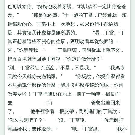
也可以給你。”媽媽也咬着牙說，“我以後不一定比你爸爸
差。” “那是你的事。”十一歲的丁當，已經練就一顆
鋼鐵般的心。丁當不止一次地想，如果你們不能給我
愛，其實給我什麼都是無所謂的。 “喂，丁當。”丁
當正想着這些不開心的往事，阿明騎着車從後面追上
來，“你等等我。” 丁當回頭，阿明從車上跳下來，
把五百塊錢塞回她手裡說，“你這是做什麼？”
“別。”丁當漲紅了臉說，“不是，不是我。” “我媽今
天說今天就你去過我家。” “你媽說，你媽什麼都看
不見她說什麼你信什麼，我才沒那麼多錢給你呢，你別
做美夢啦！”丁當把錢扔在地上，攔了一輛車，揚長而
去。 （4） 爸爸出差回來
了。 他手裡拿着一根皮帶，問剛進門的丁當說：
“你又去網吧了？” “沒。”丁當說。 “你老師打
電話給我，要你退學。” “哦。”丁當說。 “我不