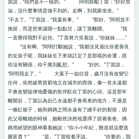
當說，“我們是不一樣的。” 阿明鼓勵丁當：“好好加
油，沒什麼事情是做不到的。走啊，到我家坐坐。”
“不去了。”丁當說，“我還有事。” “那好。”阿明並不
挽留，而是把車讓開一點點兒，讓丁當離開。 “我
一直覺得我對不起你。”丁當努力笑着說，“你妹妹……”
“沒有啊。”阿明打斷她說，“我都沒見過比你更善良
的女孩子呢，我妹妹生下來就註定了是那樣的命運，跟
你沒有關係，你千萬別亂想。” “好的。”丁當說，
“阿明我走了。” 大葉子一如往昔，歲月沒有改變它
任何，依然破舊貧窮地立在城市的西側，像一首永遠都
不會改變旋律地憂傷的歌停駐在丁當的心頭。這是那年
離開后，丁當以為自己永遠都不會再來的地方，不過是
一條紅裙子，她和媽媽之間永遠有了縫不好的裂痕，因
此父母離婚的時候，她毅然決然地選擇了跟着爸爸。媽
媽用絕望的眼神看着她說：“你小小年紀，難道就這麼貪
圖富貴？” “是。”丁當咬着牙說。 “你要的，我