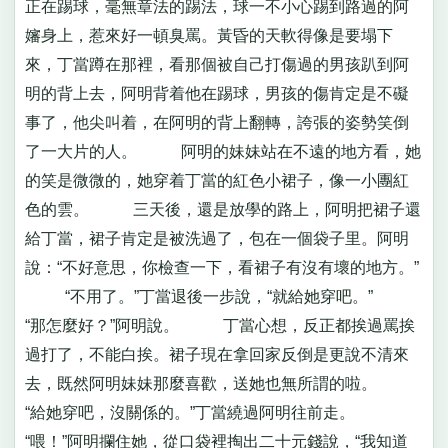
正在踢球，毫無章法的踢法，球一不小心踢到路過的阿
嬸身上，惹來好一頓臭罵。黃昏的天軟得像是要塌下
來，丁當蹲在那裡，看那個被自己打傷過的男孩趴到阿
明的背上去，阿明背着他在踢球，男孩的傷肯定是不礙
事了，他尖叫着，在阿明的背上翻轉，誇張的姿勢笑倒
了一大片的人。 阿明的妹妹站在不遠的地方看，她
的笑是微微的，她穿着丁當的紅色小裙子，像一小團紅
色的雲。 三天後，還是放學的路上，阿明把裙子還
給丁當，裙子肯定是被洗過了，包在一個袋子里。阿明
說：“不好意思，你檢查一下，看裙子有沒有壞的地方。”
“不用了。”丁當退後一步說，“就給她穿吧。”
“那怎麼好？”阿明說。 丁當心想，反正都挨過罵挨
過打了，不能白挨。裙子現在拿回家反倒是更說不清來
去，既然阿明妹妹那麼喜歡，送她也無所謂的啦。
“給她穿吧，沒關係的。”丁當繞過阿明往前走。
“喂！”阿明攔住她，從口袋裡掏出二十元錢說，“我知道