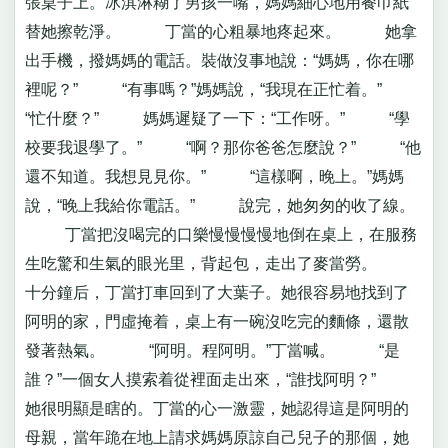
張桌子上。冰淇淋糊了男孩一嘴，媽媽細心地用餐巾紙
替她擦乾淨。 丁當的心粗暴地疼起來。 她拿
出手機，撥媽媽的電話。裝做沒事地說：“媽媽，你在哪
裡呢？” “有事嗎？”媽媽說，“我現在正忙着。”
“忙什麼？” 媽媽遲疑了一下：“工作呀。” “學
校要我退學了。” “啊？那你爸爸怎麼說？” “他
還不知道。我想見見你。” “這樣啊，晚上。”媽媽
說，“晚上我給你電話。” 說完，她匆匆的收了線。
丁當把沒喝完的口樂慢慢慢慢地倒在桌上，在服務
生吃驚和生氣的眼光里，背起包，走出了麥當勞。
十分鐘后，丁當打車回到了大葉子。她很容易地找到了
阿明的家，門虛掩着，桌上有一碗沒吃完的麵條，還散
發著熱氣。 “阿明。程阿明。”丁當喊。 “是
誰？”一個女人摸索着從裡面走出來，“誰找阿明？”
她很明顯是瞎的。丁當的心一激靈，她認得這是阿明的
母親，當年跪在地上請求媽媽原諒自己兒子的那個，她