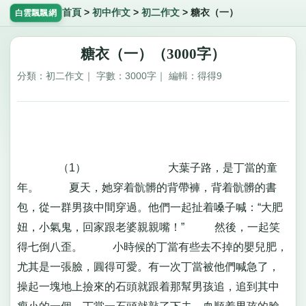
首頁
>
初中作文
>
初二作文
>
糖衣（一）
白雲飄飄網
糖衣（一）（3000字）
分類：初二作文｜ 字數：3000字｜ 編輯：得得9
（1） 大葉子路，是丁當的童
年。 夏天，她穿着骯髒的背帶褲，背着骯髒的書
包，從一群男孩中間穿過。他們一起扯着嗓子喊：“大肥
妞，小氣鬼，回家跟老婆親親嘴！” 然後，一起笑
得七倒八歪。 小時候的丁當有些去不掉的嬰兒肥，
尤其是一張臉，圓得可愛。有一次丁當被他們喊急了，
操起一塊地上撿來的石頭就跟着那幫男孩追，追到其中