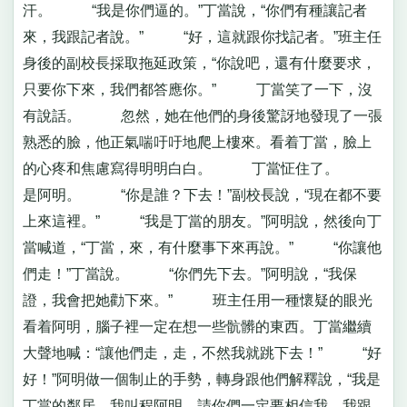
汗。 “我是你們逼的。”丁當說，“你們有種讓記者
來，我跟記者說。” “好，這就跟你找記者。”班主任
身後的副校長採取拖延政策，“你說吧，還有什麼要求，
只要你下來，我們都答應你。” 丁當笑了一下，沒
有說話。 忽然，她在他們的身後驚訝地發現了一張
熟悉的臉，他正氣喘吁吁地爬上樓來。看着丁當，臉上
的心疼和焦慮寫得明明白白。 丁當怔住了。
是阿明。 “你是誰？下去！”副校長說，“現在都不要
上來這裡。” “我是丁當的朋友。”阿明說，然後向丁
當喊道，“丁當，來，有什麼事下來再說。” “你讓他
們走！”丁當說。 “你們先下去。”阿明說，“我保
證，我會把她勸下來。” 班主任用一種懷疑的眼光
看着阿明，腦子裡一定在想一些骯髒的東西。丁當繼續
大聲地喊：“讓他們走，走，不然我就跳下去！” “好
好！”阿明做一個制止的手勢，轉身跟他們解釋說，“我是
丁當的鄰居，我叫程阿明。請你們一定要相信我，我跟