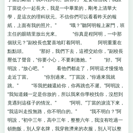
丁當從小一起長大，我是一中畢業的，剛考上清華大
學，是這次的理科狀元。不信你們可以看看昨天的報
紙，上面有我的照片。” “哦？”聽阿明報上家門，班
主任的眼睛里放出光來。 “你真是程阿明，一中那
個狀元？”副校長也驚喜地盯着阿明。 阿明重重在
點點頭。 “那好，我們下去，這裡交給你，”副校長
壓低了聲音，“你要小心，不要刺激她。” “好。”阿
明說，“放心吧。” 看他們都走了，阿明這才慢慢地
走近丁當。 “你別過來。”丁當說，“你過來我就
跳。” “等我把錢還給你，你再跳也不遲。”阿明說，
“我知道錢一定是你放的，所以我來你學校找你，沒想到
竟遇到這樣子的情況。” “阿明。”丁當的淚流下來，
“我這叫走投無路，你不明白的。” “我不明白？”阿
明說，“初中三年，高中三年，整整六年，我沒有吃過一
頓飽飯，別人穿名牌，我穿救濟來的衣服，別人可以整