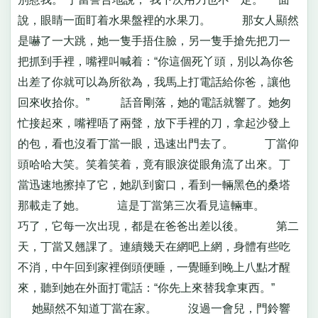
說，眼睛一面盯着水果盤裡的水果刀。 那女人顯然
是嚇了一大跳，她一隻手捂住臉，另一隻手搶先把刀一
把抓到手裡，嘴裡叫喊着：“你這個死丫頭，別以為你爸
出差了你就可以為所欲為，我馬上打電話給你爸，讓他
回來收拾你。” 話音剛落，她的電話就響了。她匆
忙接起來，嘴裡唔了兩聲，放下手裡的刀，拿起沙發上
的包，看也沒看丁當一眼，迅速出門去了。 丁當仰
頭哈哈大笑。笑着笑着，竟有眼淚從眼角流了出來。丁
當迅速地擦掉了它，她趴到窗口，看到一輛黑色的桑塔
那載走了她。 這是丁當第三次看見這輛車。
巧了，它每一次出現，都是在爸爸出差以後。 第二
天，丁當又翹課了。連續幾天在網吧上網，身體有些吃
不消，中午回到家裡倒頭便睡，一覺睡到晚上八點才醒
來，聽到她在外面打電話：“你先上來替我拿東西。”
她顯然不知道丁當在家。 沒過一會兒，門鈴響