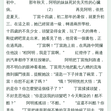
初中。 那年秋天，阿明的妹妹死於先天性的心臟
病。 （2） 再見阿明，依然
是夏天。 丁當十四歲，初二那年的暑假，就要升初
三。在這之前，她已經留過一級，轉過兩所學校。
十四歲的不良少女，頭髮染得金黃，玩了一天的傳奇，
剛從網吧里走出來。她看見了他，他背着一個書包，正
在過馬路。 “丁當啊！”丁當跑上前，在馬路中間攔
住他說：“程阿明，我是丁當啊。” 紅燈停了，兩邊
的汽車都停下來狂按嗽叭。 阿明把丁當拖到路邊，
用不明白的眼神看着她。丁當用力地把亂七八糟的流海
擼到腦門後面，提醒她說：“湯匙一下子掉進了碗里，丁
當！你想不起來了嗎？” “哦！”阿明恍然大悟：“真
的是你？你怎麼變這個樣子了？” 丁當揉揉頭髮，
不好意思地說：“你是說我的頭髮吧？今天剛染的！酷不
酷？” 阿明搖搖頭：“不酷。” “這還不叫酷？你
真牛……”丁當把後面那個不雅的字及時地縮了回去，“我