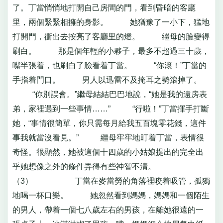
了。丁當悄悄地打開自己房間的門，看到昏暗的客廳
里，兩個緊緊相擁的身影。 她猶豫了一小下，猛地
打開門，衝出去按亮了客廳里的燈。 繼母的臉變得
刷白。 那是個年輕的小夥子，最多不超過三十歲，
嘴半張着，也刷白了臉看着丁當。 “你滾！”丁當的
手指着門口。 男人以迅雷不及掩耳之勢滾掉了。
“你別誤會。”繼母結結巴巴地說，“她是我的遠房表
弟，家裡遇到一些事情……” “行啦！”丁當揮手打斷
她，“事情很簡單，你只需每月給我五百塊零花錢，這件
事我就當沒看見。” 繼母牢牢地盯着丁當，表情很
奇怪。很顯然，她被這個十四歲的小姑娘提出的完全出
乎她想像之外的條件弄得有些神智不清。
（3） 丁當在麥當勞的角落裡咬着吸管，孤獨
地喝一杯口樂。 她忽然看到媽媽，媽媽和一個陌生
的男人，帶着一個七八歲左右的男孩，在離她很遠的一