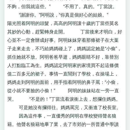
不夠，但我就這些。” “不用了。真的。”丁當說。
“謝謝你。”阿明說，“你真是個好心的姑娘。”
陽光照着阿明的頭髮，高高的阿明讓十歲的丁當些莫名
其妙的心動，趕緊轉身走開。 丁當後來才明白，好
心並不一定會辦成好事。阿明妹妹穿着那條裙子在大葉
子走來走去，不巧給媽媽碰上了，媽媽認定她是“小偷”，
抓住她就不放。阿明爸爸早逝，媽媽眼睛不好，靠替別
人打點臨工為生。媽媽認定阿明家的家境買不起這條價
值二百多元的裙子。事情一直鬧到了學校，在操場上，
媽媽走到阿明的面前，用手指着阿明的鼻子罵：“小偷，
從小就不要臉的小偷！” 阿明的妹妹站在一旁一直
哭。 “不是的！”丁當流着淚衝上去，想攔住媽媽。
可是她沒有攔得往。媽媽罵完，又衝進了校長室。
因為這件事，一直優秀的阿明在學校變得聲名狼
籍。他聲名狼籍地畢了業，去了市郊的一所普通中學讀