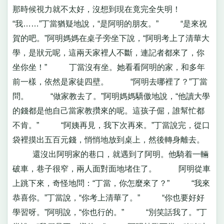
那時候視力就不太好，沒想到現在竟完全失明！
“我……”丁當猶疑地說，“是阿明的朋友。” “是來祝
賀的吧。”阿明媽媽在桌子旁坐下說，“阿明考上了清華大
學，是狀元呢，這兩天家裡人不斷，連記者都來了，你
坐你坐！” 丁當沒有坐。她看看阿明的家，和多年
前一樣，依然是家徒四壁。 “阿明去哪裡了？”丁當
問。 “做家教去了。”阿明媽媽驕傲地說，“他讀大學
的錢都是他自己當家教攢來的呢。這孩子倔，誰幫忙都
不肯。” “阿姨再見，我下次再來。”丁當說完，從口
袋裡摸出五百元錢，悄悄地放到桌上，然後轉身離去。
還沒出阿明家的巷口，就遇到了阿明。他騎着一輛
破車，巷子很窄，兩人面對面地堵住了。 阿明從車
上跳下來，奇怪地問：“丁當，你怎麼來了？” “我來
恭喜你。”丁當說，“你考上清華了。” “你也要好好
學習呀。”阿明說，“你也行的。” “別笑話我了。”丁