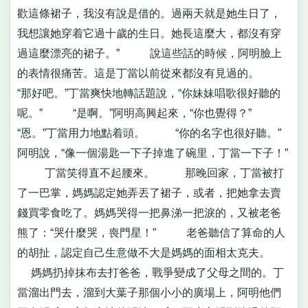
歡這條裙子，我沒有說是借的。過兩天就是她生日了，
我想讓她穿着它過十歲的生日。她長這麼大，都沒有穿
過這麼漂亮的裙子。” 說這些話的時候，阿明臉上
的表情很痛苦。這是丁當以前從來都沒有見過的。
“那好吧。”丁當爽快地轉話題說，“你妹妹唱歌很好聽的
呢。” “是啊。”阿明高興起來，“你也覺得？”
“恩。”丁當用力地點着頭。 “你的名字也很好聽。”
阿明說，“像一個湯匙一下子掉進了碗里，丁當一下子！”
丁當笑得直不起腰來。 那晚回家，丁當被打
了一巴掌，媽媽認定她弄丟了裙子，或者，把她拿去賣
錢買零食吃了。媽媽哭得一把鼻涕一把淚的，又被老爸
熊了：“哭什麼哭，喪門星！” 老爸聽信了算命的人
的胡扯，認定自己生意做不大是媽媽的面相太克夫。
媽媽扔掉抹布去打爸爸，戰爭變成了父母之間的。丁
當溜出門去，溜到大葉子那個小小的廣場上，阿明他們