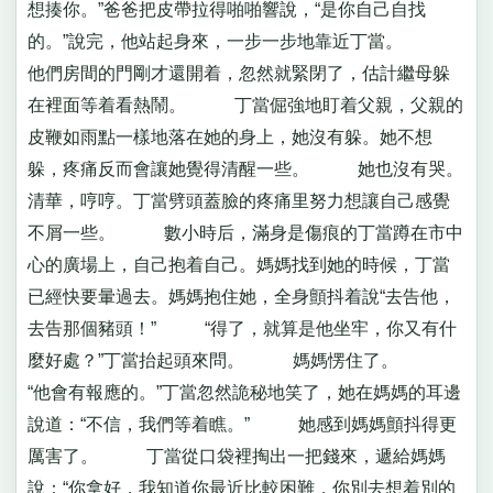
想揍你。”爸爸把皮帶拉得啪啪響說，“是你自己自找
的。”說完，他站起身來，一步一步地靠近丁當。
他們房間的門剛才還開着，忽然就緊閉了，估計繼母躲
在裡面等着看熱鬧。 丁當倔強地盯着父親，父親的
皮鞭如雨點一樣地落在她的身上，她沒有躲。她不想
躲，疼痛反而會讓她覺得清醒一些。 她也沒有哭。
清華，哼哼。丁當劈頭蓋臉的疼痛里努力想讓自己感覺
不屑一些。 數小時后，滿身是傷痕的丁當蹲在市中
心的廣場上，自己抱着自己。媽媽找到她的時候，丁當
已經快要暈過去。媽媽抱住她，全身顫抖着說“去告他，
去告那個豬頭！” “得了，就算是他坐牢，你又有什
麼好處？”丁當抬起頭來問。 媽媽愣住了。
“他會有報應的。”丁當忽然詭秘地笑了，她在媽媽的耳邊
說道：“不信，我們等着瞧。” 她感到媽媽顫抖得更
厲害了。 丁當從口袋裡掏出一把錢來，遞給媽媽
說：“你拿好，我知道你最近比較困難，你別去想着別的