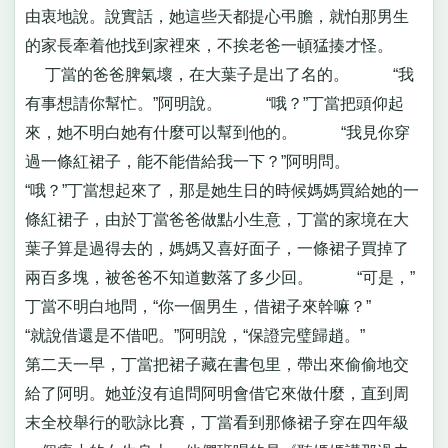
由衷地說。說實話，她這些天都提心弔膽，就怕那男生
的家長牽着他找到家裡來，不挨老爸一頓猛揍才怪。
丁當的爸爸脾氣壞，在大葉子是出了名的。 “我
有事想請你幫忙。”阿明說。 “哦？”丁當把頭仰起
來，她不明白她有什麼可以幫到他的。 “我見你穿
過一條紅裙子，能不能借給我一下？”阿明問。
“哦？”丁當想起來了，那是她生日的時候媽媽買給她的一
條紅裙子，由於丁當爸爸做點小生意，丁當的家境在大
葉子算是過得去的，媽媽又喜好面子，一條裙子買掉了
兩百多塊，被爸爸不知道數落了多少回。 “可是，”
丁當不明白地問，“你一個男生，借裙子來幹嘛？”
“就說借還是不借吧。”阿明說，“保證完璧歸趙。”
第二天一早，丁當把裙子藏在書包里，帶出來偷偷地交
給了阿明。她並沒有追問阿明會借它來做什麼，直到周
末全校舉行的歌詠比賽，丁當看到那條裙子穿在四年級