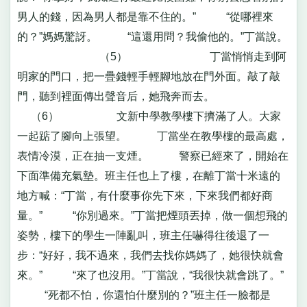
男人的錢，因為男人都是靠不住的。” “從哪裡來
的？”媽媽驚訝。 “這還用問？我偷他的。”丁當說。
（5） 丁當悄悄走到阿
明家的門口，把一疊錢輕手輕腳地放在門外面。敲了敲
門，聽到裡面傳出聲音后，她飛奔而去。
（6） 文新中學教學樓下擠滿了人。大家
一起踮了腳向上張望。 丁當坐在教學樓的最高處，
表情冷漠，正在抽一支煙。 警察已經來了，開始在
下面準備充氣墊。班主任也上了樓，在離丁當十米遠的
地方喊：“丁當，有什麼事你先下來，下來我們都好商
量。” “你別過來。”丁當把煙頭丟掉，做一個想飛的
姿勢，樓下的學生一陣亂叫，班主任嚇得往後退了一
步：“好好，我不過來，我們去找你媽媽了，她很快就會
來。” “來了也沒用。”丁當說，“我很快就會跳了。”
“死都不怕，你還怕什麼別的？”班主任一臉都是