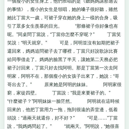
一個瘦小的女生身上，他們班唱的是《聽媽媽講那過去
的事情》，瘦小的女生是領唱，她的嗓子很好聽，雖然
她比丁當大一歲，可裙子穿在她的身上一樣的合身，吸
引了眾多女生羨慕的目光。 “那條裙子你好像也有
呢。”同桌問丁當說，“丁當你怎麼不穿呢？” 丁當笑
笑說：“明天就穿。” 可是，阿明並沒有如期把裙子
還回來，媽媽追問裙子去了哪裡，丁當只好說歌詠比賽
給同學借走了。媽媽的臉黑了半天，讓她第二天務必把
裙子討回來，丁當只好去找阿明。那是丁當第一次去阿
明家，阿明不在，那個瘦小的女孩子出來了，她說：“哥
哥出去了。” 原來她是阿明的妹妹。 阿明家很
窮，家徒四壁。 丁當說：“我是來要裙子的。”
“什麼裙子？”阿明妹妹一臉茫然。 阿明就在這時候
回來的，他把丁當用力一拖，拖到很遠的弄堂邊，低着
頭說：“過兩天就還你，好不好？” “可是……”丁當
說，“我媽媽問起了。” “就兩天。”阿明說，“她很喜