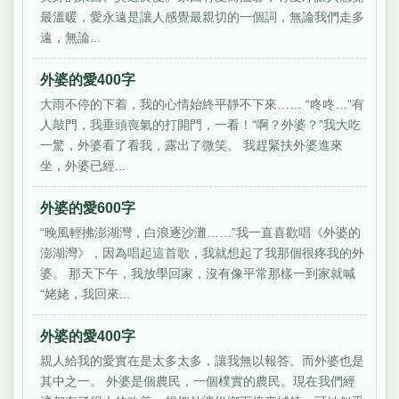
最溫暖，愛永遠是讓人感覺最親切的一個詞，無論我們走多
遠，無論...
外婆的愛400字
大雨不停的下着，我的心情始終平靜不下來…… “咚咚…”有
人敲門，我垂頭喪氣的打開門，一看！“啊？外婆？”我大吃
一驚，外婆看了看我，露出了微笑。 我趕緊扶外婆進來
坐，外婆已經...
外婆的愛600字
“晚風輕拂澎湖灣，白浪逐沙灘……”我一直喜歡唱《外婆的
澎湖灣》，因為唱起這首歌，我就想起了我那個很疼我的外
婆。 那天下午，我放學回家，沒有像平常那樣一到家就喊
“姥姥，我回來...
外婆的愛400字
親人給我的愛實在是太多太多，讓我無以報答。而外婆也是
其中之一。 外婆是個農民，一個樸實的農民。現在我們經