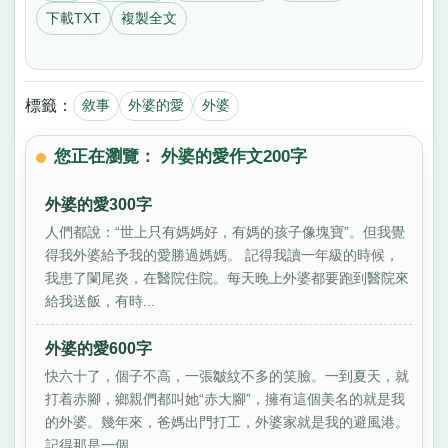
下載TXT
複製全文
標籤：
敘事
外婆的愛
外婆
您正在瀏覽： 外婆的愛作文200字
外婆的愛300字
人們都說：“世上只有媽媽好，有媽的孩子像塊寶”。但我覺
得我外婆給予我的愛勝過媽媽。 記得我讀一年級的時候，
我患了闌尾炎，在醫院住院。每天晚上外婆都要跑到醫院來
給我送飯，有時...
外婆的愛600字
快六十了，個子不高，一張皺紋不多的笑臉。一到夏天，就
打着赤腳，鄉親們都叫她“赤大腳”，擁有這個美名的就是我
的外婆。幾年來，爸媽出門打工，外婆家就是我的避風港。
記得那是一個...