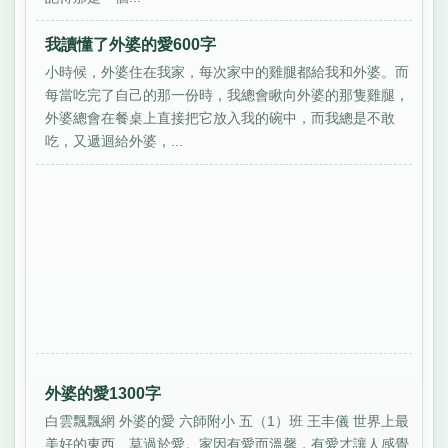
我讀懂了外婆的愛600字
小時候，外婆住在我家，每次家中的雞腿都給我和外婆。而
每當吃完了自己的那一份時，我總會瞅向外婆的那隻雞腿，
外婆總會在餐桌上直接把它放入我的碗中，而我總是不敢
吃，又遞迴給外婆，...
外婆的愛1300字
白雲飄飄網 外婆的愛 六師附小 五（1）班 王丰儀 世界上最
美好的東西、莫過於愛。家因有愛而溫馨，有愛才讓人感覺