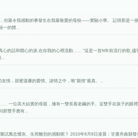
事，但最令我感動的事發生在我最敬愛的母校——實驗小學。 記得那是一
的體...
真心的話和開心的淚,在你我的心裡流動…… "這是一首N年前流行的歌,儘
..
友情，甜蜜溫馨的愛情。諸情之中，唯“親情”最真。...
…… 一位高大結實的母親，擁有一雙長着老繭的手。這雙手在孩子的眼
那雙手應有...
嘗試萬念懼灰、生死離別的感動呢？ 2010年8月8日凌晨：甘肅舟曲縣發