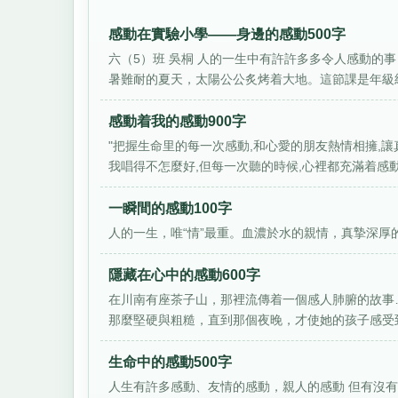
感動在實驗小學——身邊的感動500字
六（5）班 吳桐 人的一生中有許許多多令人感動的
暑難耐的夏天，太陽公公炙烤着大地。這節課是年級統一
感動着我的感動900字
"把握生命里的每一次感動,和心愛的朋友熱情相擁,讓
我唱得不怎麼好,但每一次聽的時候,心裡都充滿着感動.
一瞬間的感動100字
人的一生，唯“情”最重。血濃於水的親情，真摯深厚的
隱藏在心中的感動600字
在川南有座茶子山，那裡流傳着一個感人肺腑的故事
那麼堅硬與粗糙，直到那個夜晚，才使她的孩子感受到
生命中的感動500字
人生有許多感動、友情的感動，親人的感動 但有沒有