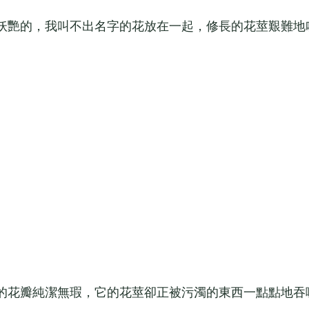
艷的，我叫不出名字的花放在一起，修長的花莖艱難地
。
花瓣純潔無瑕，它的花莖卻正被污濁的東西一點點地吞