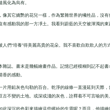
隨風化為烏有。
像其它嬌艷的花兒一樣，作為繁雜世界的犧牲品，沒有
沒有感動我的那一方凈土。我看到蔚藍的天空被渾濁的東
們“培養”得美麗高貴的花朵。我不喜歡自欺欺人的方
雜誌。書末是幾幅繪畫作品。記憶已經模糊到記不起書
清香的感動。
片用鉛灰色勾勒的百合。乾淨的線條一直漫延到天際，
亘古不變的土地。或深或淺的灰色，詮釋着不可言喻的美
此深沉的色彩來描繪這些繽紛的生靈呢？而且，他描繪