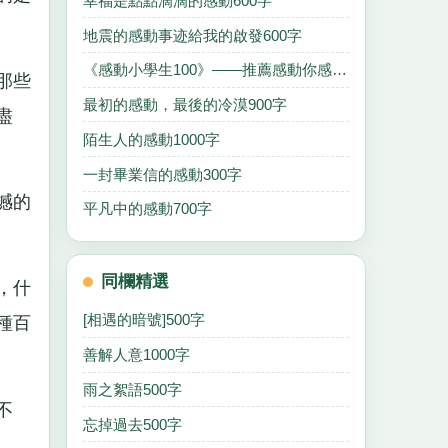
幸福是點點滴滴的感動600字
地震的感動事迹給我的啟發600字
《感動小學生100》——推薦感動你感動我700字
那些
最初的感動，最後的冷漠900字
盡
陌生人的感動1000字
一封畢業信的感動300字
撼的
平凡中的感動700字
同欄精選
，什
[相遇的暗號]500字
種百
善解人意1000字
雨之絮語500字
不
忘掉過去500字