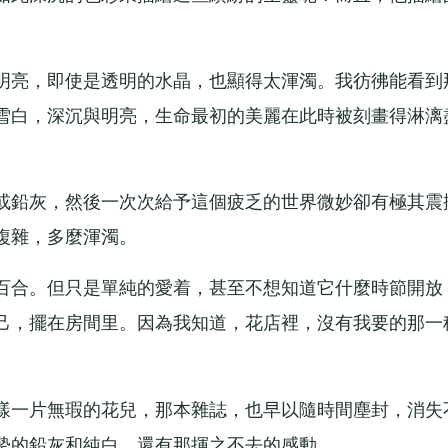
亮，即使是透明的水晶，也顯得太渾濁。我彷彿能看到
雪白，深沉與明亮，生命最初的美麗在此時被刻畫得淋漓
鉛灰，然後一次次給予這個疲乏的世界微妙卻有極其震
複雜，多麼渾濁。
合。但只是單純的愛着，甚至不想知道它什麼時節開放
己，擺在房間里。因為我知道，花店裡，沒有我要的那一
一片無瑕的花兒，那本雜誌，也早以隨時間塵封，消失
摯的鉛灰和純白，還有那揮之不去的感動。