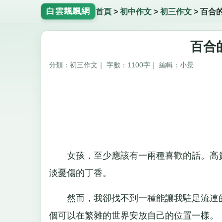
白雲飄飄網
首頁
>
初中作文
>
初三作文
>
百合
百合
分類：初三作文｜ 字數：1100字｜ 編輯：小景
女孩，至少應該有一兩種喜歡的話。高貴
淡憂傷的丁香。
然而，我卻找不到一種能讓我駐足流連的
個可以在繁雜的世界安放自己的位置一樣。