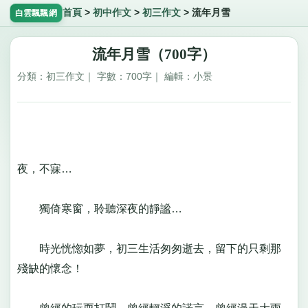
首頁
>
初中作文
>
初三作文
>
流年月雪
白雲飄飄網
流年月雪（700字）
分類：初三作文｜ 字數：700字｜ 編輯：小景
夜，不寐…
獨倚寒窗，聆聽深夜的靜謐…
時光恍惚如夢，初三生活匆匆逝去，留下的只剩那
殘缺的懷念！