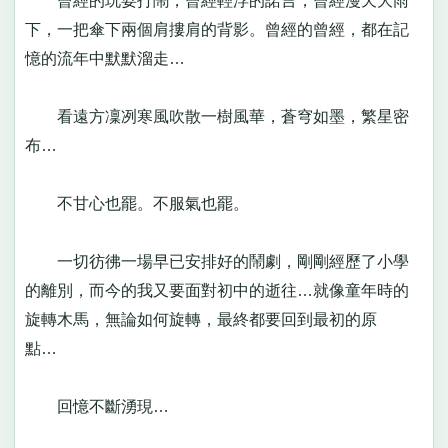
曾經的玩耍打鬧，曾經輕浮的諾言，曾經漫天大雨
下，一把傘下兩個肩摟肩的背影。曾經的曾經，都在記
憶的流年中默默溜走…
看遠方凜冽寒風吹散一樹風華，蒼穹如墨，繁星密
布…
不甘心也罷。不服氣也罷。
一切彷彿一場早已安排好的鬧劇，剛剛經歷了小學
的離別，而今的我又要面對初中的逝往…就像童年時的
旋轉木馬，無論如何旋轉，最終都要回到最初的原
點…
回憶不斷湧現…