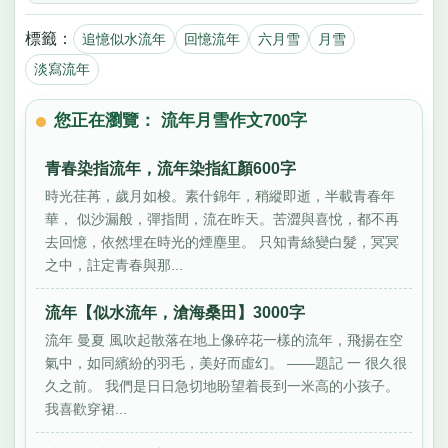
標籤：
追憶似水流年
回憶流年
六月雪
月雪
淡寫流年
您正在瀏覽： 流年月雪作文700字
青春染指流年，流年染指紅顏600字
時光荏苒，歲月如梭。素什錦年，稍縱即逝，半載青春年
華， 似沙漏般，彈指間，流在昨天。苦澀與喜悅，都不再
去回憶，依然埋在時光的煙塵里。 只知青絲變白髮，冥冥
之中，註定青春與那...
流年【似水流年，滄海桑田】3000字
流年 曼夏 風吹起散落在地上像碎花一樣的流年，飛揚在空
氣中，如同繽紛的羽毛，美好而虛幻。 ——題記 一 很久很
久之前。 我們是日日急切地盼望着長到一米高的小孩子。
我喜歡穿裙...