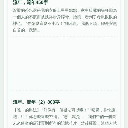
流年，流年450字
滾燙的茶水濺得我的衣服上星星點點，家中珍藏的瓷杯因為
一個人的不慎而被跌得粉身碎骨。抬頭，看到了母親恨恨的
神色。 “你怎麼這麼不小心！”她斥責。我低下頭，卻是安然
自若的。我清...
流年。流年（2）800字
【唯一的辦法】 “好像有一個辦法可以哦！” “哎呀，你快說
吧，姐！你怎麼這麼??擄。 “恩，就是……我們中的一個去
未來使者的店裡買到所有的記憶芯片，然後摧毀，這些人就