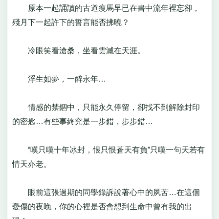
原本一起誦讀的古道瘦馬早已在書中流年裡忘卻，
殘月下一起許下的誓言能否拂曉？
冷眼笑看滄桑，坐看雲滅在天涯。
浮生如夢，一醉永年…
情感的禁錮中，只能永久停留，卻找不到解除封印
的密匙…有些事終究是一步錯，步步錯…
“嘆只嘆十年冰封，恨只恨蒼天有負”只嘆一句天若有
情天亦老。
眼前這張過期的同學錄訴說著心中的夙苦…在這個
憂傷的夜晚，你的心裡是否會想到生命中曾有我的出