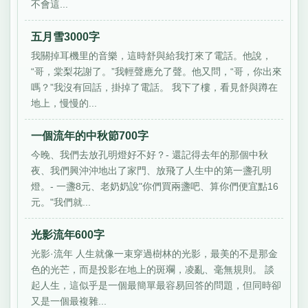
不會這...
五月雪3000字
我關掉耳機里的音樂，這時舒與給我打來了電話。他說，
“哥，棠梨花謝了。”我輕聲應允了聲。他又問，“哥，你出來
嗎？”我沒有回話，掛掉了電話。 我下了樓，看見舒與蹲在
地上，慢慢的...
一個流年的中秋節700字
今晚、我們去放孔明燈好不好？- 還記得去年的那個中秋
夜、我們興沖沖地出了家門、放飛了人生中的第一盞孔明
燈。- 一盞8元、老奶奶說"你們買兩盞吧、算你們便宜點16
元。"我們就...
光影流年600字
光影·流年 人生就像一束穿過樹林的光影，最美的不是那金
色的光芒，而是投影在地上的斑斕，凌亂、毫無規則。 談
起人生，這似乎是一個最簡單最容易回答的問題，但同時卻
又是一個最複雜...