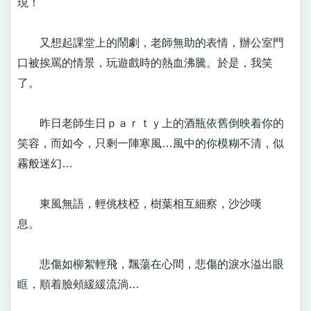
現！
又想起課堂上的鬧劇，老師無助的表情，辦公室門
口被挨罵的情景，玩遊戲時的熱血沸騰。於是，我笑
了。
昨日老師生日ｐａｒｔｙ上的酒瓶依舊倒映着你的
笑容，而如今，只剩一陣寒風…風中的你模糊不清，似
霧般迷幻…
東風無語，輕佻枝椏，樹葉相互細察，沙沙嘆
息。
悲傷如柳絮輕飛，飄蕩在心間，悲傷的淚水溢出眼
眶，順着臉頰緩緩流淌…