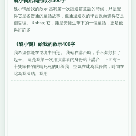
醜小鴨給我的啟示500字
醜小鴨給我的啟示 當我第一次讀這篇童話的時候，只是覺
得它是各普通的童話故事，但通過這次的學習反而覺得它是
個哲理。 &nbsp; 它，雖是安徒生筆下的一個童話，更是他
與許許多...
《醜小鴨》給我的啟示400字
我希望你能在逆境中飛翔。 我站在講台時，手不禁顫抖了
起來。 這是我第一次用演講者的身份站上講台，下面有三
十雙家長的眼睛死死的盯着我，空氣在此為我停留，時間在
此為我凍結。我用...