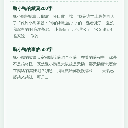
醜小鴨的續寫200字
醜小鴨變成白天鵝后十分自傲，說：“我是這世上最美的人
了~”跑到小鳥家說：“你的羽毛黑乎乎的，難看死了，還沒
我潔白的羽毛漂亮呢。”小鳥聽了，不理它了。它又跑到孔
雀家說：“你的...
醜小鴨的事故500字
醜小鴨的故事大家都聽說過吧？不過，在看的過程中，你是
不是很奇怪，既然醜小鴨長大以後是天鵝，那天鵝蛋怎麼會
在鴨媽的窩裡呢？別急，我這就給你慢慢講來…… 天氣已
經越來越涼，可是...