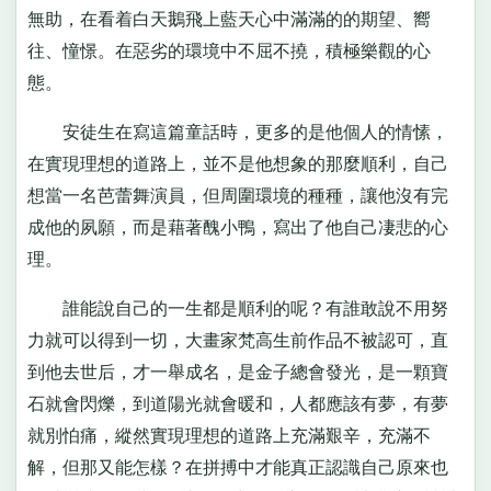
無助，在看着白天鵝飛上藍天心中滿滿的的期望、嚮
往、憧憬。在惡劣的環境中不屈不撓，積極樂觀的心
態。
安徒生在寫這篇童話時，更多的是他個人的情愫，
在實現理想的道路上，並不是他想象的那麼順利，自己
想當一名芭蕾舞演員，但周圍環境的種種，讓他沒有完
成他的夙願，而是藉著醜小鴨，寫出了他自己凄悲的心
理。
誰能說自己的一生都是順利的呢？有誰敢說不用努
力就可以得到一切，大畫家梵高生前作品不被認可，直
到他去世后，才一舉成名，是金子總會發光，是一顆寶
石就會閃爍，到道陽光就會暖和，人都應該有夢，有夢
就別怕痛，縱然實現理想的道路上充滿艱辛，充滿不
解，但那又能怎樣？在拼搏中才能真正認識自己原來也