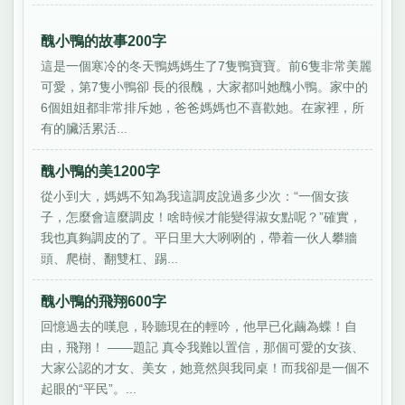
醜小鴨的故事200字
這是一個寒冷的冬天鴨媽媽生了7隻鴨寶寶。前6隻非常美麗
可愛，第7隻小鴨卻 長的很醜，大家都叫她醜小鴨。家中的
6個姐姐都非常排斥她，爸爸媽媽也不喜歡她。在家裡，所
有的臟活累活...
醜小鴨的美1200字
從小到大，媽媽不知為我這調皮說過多少次：“一個女孩
子，怎麼會這麼調皮！啥時候才能變得淑女點呢？”確實，
我也真夠調皮的了。平日里大大咧咧的，帶着一伙人攀牆
頭、爬樹、翻雙杠、踢...
醜小鴨的飛翔600字
回憶過去的嘆息，聆聽現在的輕吟，他早已化繭為蝶！自
由，飛翔！ ——題記 真令我難以置信，那個可愛的女孩、
大家公認的才女、美女，她竟然與我同桌！而我卻是一個不
起眼的“平民”。...