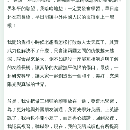
。“建設一座友誼橋樑”，這幾個字擊起我急切盼望要讓世
界和平的願望，我暗暗地想：一定要發奮學習，早日建
起友誼長橋，早日能讓中外兩國人民的友誼更上一層
樓！
我開始覺得小時候老想着怎樣打敗敵人太天真了。其實
武力也解決不了什麼，只會讓兩國之間的仇恨越來越
深，誤會越來越大。倒不如建設一座能互相溝通與了解
的友誼長橋，讓真摯的友誼撫平仇恨的傷口，最後，一
起研究科學，讓大家一起創造出一個和平，美好，充滿
陽光與真誠的世界。
於是，我先把做三相彈的願望放在一邊，發奮地學習，
為了更好地與外國朋友溝通，我要先學好英語。上英語
課了，我再也不開小差了，而是專心聽講，回到家裡，
我認真複習，聽磁帶，現在，我的英語成績也有所提高