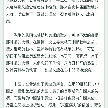
項競技比賽，它曾經沉寂了千年左右。現代奧運的創始
人顧拜旦又讓它從廢墟中復興。那來自奧林匹亞聖地的
火種，以它和平、團結的理念，召喚着無數人為之奔
跑。
戰爭的風雨也曾撲熄奧運的聖火，可澆不滅的卻是
那神聖的火種。在因第一次世界大戰而中斷數年之後，
聖火復燃於柏林。雖然希特勒懷有戰爭的野心，可這一
切已不能阻止奧運聖火的點燃。為了同一個夢想，為了
那神聖的火種，人們忘記了仇恨，只有對和平的熱愛，
對體育精神的執著，一如聖火般在心中熊熊地燃燒。
中國，也曾淡出了奧運的舞台。在那20世紀初，中
國是一個飽受欺凌的大國，男子的長辮成為外國人的笑
柄。而當時的中國選手竟連一根撐桿也要向外國人借，
乃至在賽場上挫折連連。從此，“東亞病夫”的稱號，便強