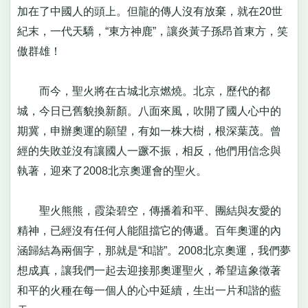
加在了中國人的頭上。但龍的傳人沒有放棄，就在20世
紀末，一代天驕，“東方神鹿”，讓炎黃子孫昂首東方，笑
傲群雄！
而今，聖火將在古城北京燃燒。北京，歷代的都
城，今日已舊貌換新顏。八面來風，吹開了國人心中的
期冀，申辦奧運的願望，有如一株大樹，根深葉茂。曾
經的失敗並沒有讓國人一蹶不振，相反，他們用信念與
執著，迎來了2008北京奧運會的聖火。
聖火熊熊，霞染碧空，傳播着和平、團結與友愛的
精神，已經沒有任何人能阻擋它的傳遞。百年奧運的內
涵歸結為兩個字，那就是“和諧”。2008北京奧運，我們夢
想成真，讓我們一起去迎接那奧運聖火，希望這象徵著
和平的火種在每一個人的心中延續，生出一片和諧的藍