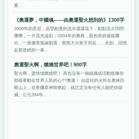
夏...
《奧運夢，中國魂——由奧運聖火想到的》1300字
2000年的悉尼，晶瑩剔透的流水潺潺流下，點點流火閃閃
爍爍，一片流光溢彩；2004年的雅典，藍色長箭緩緩擲
出，一道優美弧線劃過，熊熊大火衝天而起……此刻，回憶
起那曾經的一幕...
奧運聖火啊，燃燒世界吧！900字
聖火啊，盡情地燃燒吧！ 再也沒有一個組織或活動能像你
那樣牽動全世界人民的心??奧運！ 自從你的火炬在奧林匹
斯山上，在希臘眾神前燃起，就註定沒有任何人能把你熄
滅。公元394年...