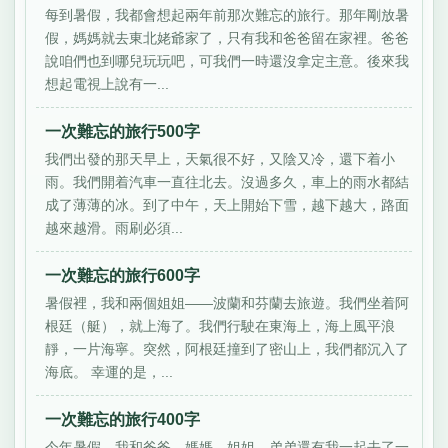
每到暑假，我都會想起兩年前那次難忘的旅行。那年剛放暑
假，媽媽就去東北姥爺家了，只有我和爸爸留在家裡。爸爸
說咱們也到哪兒玩玩吧，可我們一時還沒拿定主意。後來我
想起電視上說有一...
一次難忘的旅行500字
我們出發的那天早上，天氣很不好，又陰又冷，還下着小
雨。我們開着汽車一直往北去。沒過多久，車上的雨水都結
成了薄薄的冰。到了中午，天上開始下雪，越下越大，路面
越來越滑。雨刷必須...
一次難忘的旅行600字
暑假裡，我和兩個姐姐——波蘭和芬蘭去旅遊。我們坐着阿
根廷（艇），就上海了。我們行駛在東海上，海上風平浪
靜，一片海寧。突然，阿根廷撞到了密山上，我們都沉入了
海底。 幸運的是，...
一次難忘的旅行400字
今年暑假，我和爸爸、媽媽、姐姐、弟弟還有我一起去了一