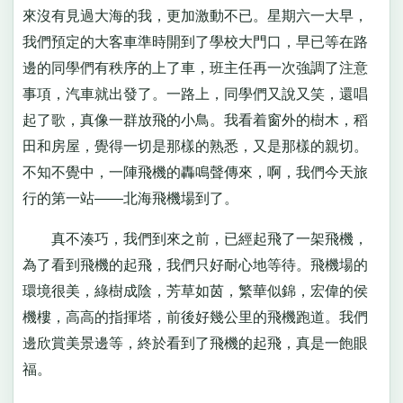
來沒有見過大海的我，更加激動不已。星期六一大早，
我們預定的大客車準時開到了學校大門口，早已等在路
邊的同學們有秩序的上了車，班主任再一次強調了注意
事項，汽車就出發了。一路上，同學們又說又笑，還唱
起了歌，真像一群放飛的小鳥。我看着窗外的樹木，稻
田和房屋，覺得一切是那樣的熟悉，又是那樣的親切。
不知不覺中，一陣飛機的轟鳴聲傳來，啊，我們今天旅
行的第一站——北海飛機場到了。
真不湊巧，我們到來之前，已經起飛了一架飛機，
為了看到飛機的起飛，我們只好耐心地等待。飛機場的
環境很美，綠樹成陰，芳草如茵，繁華似錦，宏偉的侯
機樓，高高的指揮塔，前後好幾公里的飛機跑道。我們
邊欣賞美景邊等，終於看到了飛機的起飛，真是一飽眼
福。