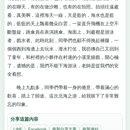
的在聊天，有的在做沙雕，也有的在拍照。抬頭往遠處
看，真美啊，這裡海天一線，天是藍的，海水也是藍
的，藍藍的天上飄着幾朵白雲，一架直升飛機在上空不
斷盤旋，跳傘員在表演跳傘。海面上，到處都是游泳
者，戲水者。此時此刻，同學們也顧不得挽起褲腿，一
個個跑到海邊上去玩水，潑水打仗，我彷彿自己又回到
了童年，和村裡的小夥伴在村邊的小溪里嬉戲，開心極
了，遺憾的是，我們不能下海游泳，老師是從我們的安
全着想。
晚上九點多，同學們帶着一身的倦意，帶着滿心的
歡喜，踏上了歸途。這次北海之游，給我留下了非常難
忘的印象。
分享這篇內容
LINE
Facebook
複製分享文案
複製連結