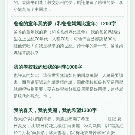
的。袁隆平創造了雜交水稻的夢，劉翔創造了跨欄的夢，李
小龍創造了中國功...
爸爸的童年我的夢（和爸爸媽媽比童年）1200字
爸爸的童年我的夢（和爸爸媽媽比童年） 我的爸爸媽媽出
生在上世紀70年代，人稱70后，可他們自己卻說是90前，
隨他們吧！而我是標準的跨世紀、跨千年的新一代。爸爸媽
媽經常說我幸...
我的學校我的班我的同學1000字
也許真的如此，這個世界無論如何的瞬息萬變，人總是要讀
書，而且還要認真的讀選擇的讀，因此學校班級甚至是同學
就顯得特別重要，要在好學校好班級周圍是好同學，這些就
是現代的觀念。也...
我的春天，我的美麗，我的希望1300字
春天好似我們的青春，美麗且布滿了希望…… ——題記 夏
日炎炎，以“映日荷花別樣紅”而美麗；秋高氣爽，以“霜葉紅
於二月花”而多彩；冰天雪地，以“梅花香自苦寒來”而振