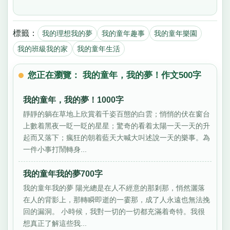
標籤：
我的理想我的夢
我的童年趣事
我的童年樂園
我的班級我的家
我的童年生活
您正在瀏覽： 我的童年，我的夢！作文500字
我的童年，我的夢！1000字
靜靜的躺在草地上欣賞着千姿百態的白雲；悄悄的伏在窗台
上數着黑夜一眨一眨的星星；驚奇的看着太陽一天一天的升
起而又落下；瘋狂的朝着藍天大喊大叫述說一天的樂事。為
一件小事打鬧轉身...
我的童年我的夢700字
我的童年我的夢 陽光總是在人不經意的那剎那，悄然灑落
在人的背影上，那轉瞬即逝的一霎那，成了人永遠也無法挽
回的漏洞。 小時候，我對一切的一切都充滿着奇特。我很
想真正了解這些我...