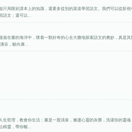
能只局限於課本上的知識，還要多從別的渠道學習語文。我們可以從影視
語文；還可以...
漫遊在書的海洋中，懷着一顆好奇的心去大膽地探索語文的奧妙，真是其
谷，駛向康...
人生哲理，教會你生活；書是一股清泉，滌盪心靈的灰塵，洗濯你的靈魂
精靈，帶你暢...