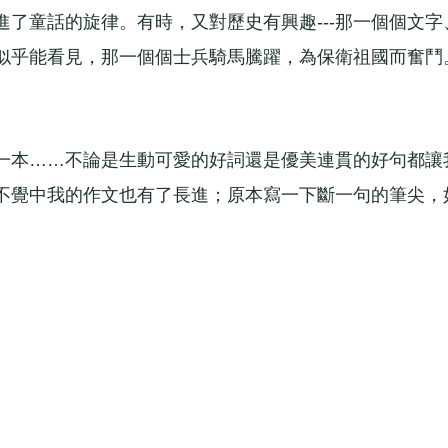
了童話的旋律。有時，又對歷史有興趣---那一個個文字
似乎能看見，那一個個士兵騎馬騰躍，為保衛祖國而奮鬥
一本……不論是生動可愛的好詞還是優美連貫的好句都讓
知不覺中我的作文也有了長進；原本寫一下斷一句的筆尖，