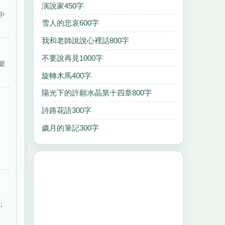
演說家450字
中
雪人的悲哀600字
我和老師說說心裡話800字
不要說再見1000字
樂
旋轉木馬400字
陽光下的許願水晶第十四章800字
詩路花語300字
歲月的筆記300字
；