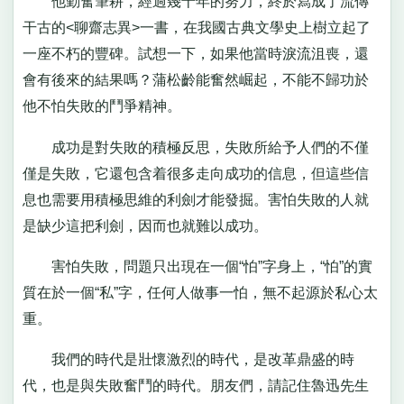
他勤奮筆耕，經過幾十年的努力，終於寫成了流傳
干古的<聊齋志異>一書，在我國古典文學史上樹立起了
一座不朽的豐碑。試想一下，如果他當時淚流沮喪，還
會有後來的結果嗎？蒲松齡能奮然崛起，不能不歸功於
他不怕失敗的鬥爭精神。
成功是對失敗的積極反思，失敗所給予人們的不僅
僅是失敗，它還包含着很多走向成功的信息，但這些信
息也需要用積極思維的利劍才能發掘。害怕失敗的人就
是缺少這把利劍，因而也就難以成功。
害怕失敗，問題只出現在一個“怕”字身上，“怕”的實
質在於一個“私”字，任何人做事一怕，無不起源於私心太
重。
我們的時代是壯懷激烈的時代，是改革鼎盛的時
代，也是與失敗奮鬥的時代。朋友們，請記住魯迅先生