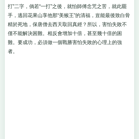
打”二字，倘若“一打”之後，就怕師傅念咒之苦，就此罷
手，逃回花果山享他那“美猴王”的清福，豈能最後致白骨
精於死地，保唐僧去西天取回真經？所以，害怕失敗不
僅不能解決困難。相反會增加十倍，甚至幾十倍的困
難。要成功，必須做一個戰勝害怕失敗的心理上的強
者。