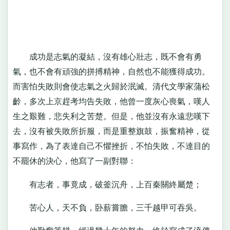
成功是志氣的凝結，沒有雄心壯志，既不會有勇
氣，也不會有頑強的拼搏精神，自然也不能獲得成功。
而害怕失敗則會使志氣之火歸於泯滅。清代文學家蒲松
齡，多次上京趕考均告失敗，他曾一度灰心喪氣，嘆人
生之艱難，悲失利之苦楚。但是，他並沒有永遠悲嘆下
去，沒有被失敗所折服，而是重整旗鼓，振奮精神，從
事寫作，為了表達自己不懼挫折，不怕失敗，不達目的
不罷休的決心，他寫了一副對聯：
有志者，事竟成，破釜沉舟，上百秦關終屬楚；
苦心人，天不負，卧薪嘗膽，三千越甲可吞吳。