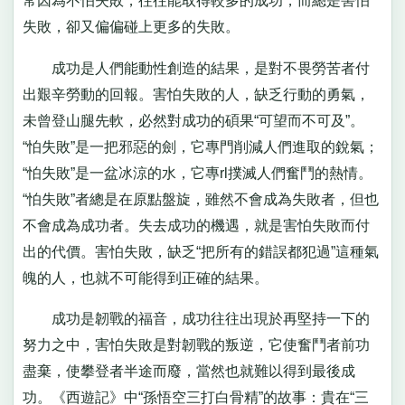
常因為不怕失敗，往往能取得較多的成功，而總是害怕
失敗，卻又偏偏碰上更多的失敗。
成功是人們能動性創造的結果，是對不畏勞苦者付
出艱辛勞動的回報。害怕失敗的人，缺乏行動的勇氣，
未曾登山腿先軟，必然對成功的碩果“可望而不可及”。
“怕失敗”是一把邪惡的劍，它專門削減人們進取的銳氣；
“怕失敗”是一盆冰涼的水，它專rl撲滅人們奮鬥的熱情。
“怕失敗”者總是在原點盤旋，雖然不會成為失敗者，但也
不會成為成功者。失去成功的機遇，就是害怕失敗而付
出的代價。害怕失敗，缺乏“把所有的錯誤都犯過”這種氣
魄的人，也就不可能得到正確的結果。
成功是韌戰的福音，成功往往出現於再堅持一下的
努力之中，害怕失敗是對韌戰的叛逆，它使奮鬥者前功
盡棄，使攀登者半途而廢，當然也就難以得到最後成
功。《西遊記》中“孫悟空三打白骨精”的故事：貴在“三