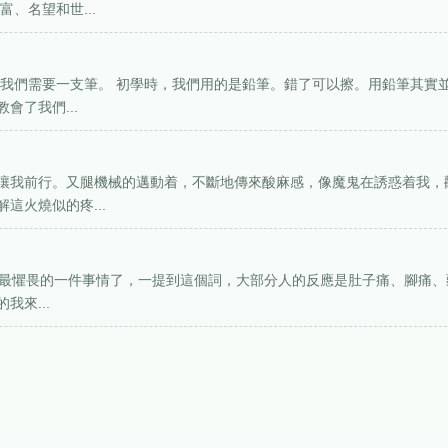
、名望和世...
，我們需要一支筆。 初學時，我們用的是鉛筆。錯了可以擦。用鉛筆其實
會了我們...
讓我前行。又腿機械的邁動着，不斷地傳來酸麻感，像魔鬼在誘惑着我，
這火燒似的疼...
生最最最懼畏的一件事情了，一提到這個詞，大部分人的反應是肚子痛、腳痛、
來...