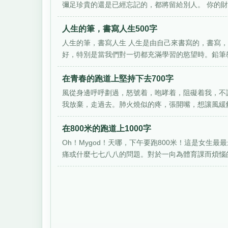
彌足珍貴的還是已經忘記的，都將留給別人。 你的財富
人生的筆，書寫人生500字
人生的筆，書寫人生 人生是由自己來書寫的，書寫
好，特別是當我們對一切都充滿學習的慾望時。鉛筆教
在青春的跑道上堅持下去700字
風從身邊呼呼劃過，怒號着，咆哮着，阻礙着我，不
我放棄，走過去。肺火燒似的疼，張開嘴，想讓風緩解
在800米的跑道上1000字
Oh！Mygod！天哪，下午要跑800米！這是女
痛或什麼七七八八的問題。對於一向為體育課而煩惱的我