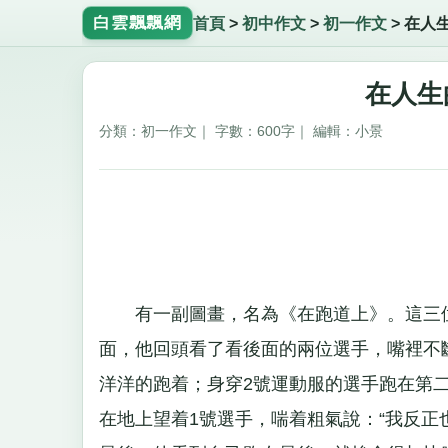
白雲飄飄網
首頁
>
初中作文
>
初一作文
>
在人
在人生
分類：初一作文｜ 字數：600字｜ 編輯：小景
有一副圖畫，名為《在跑道上》。這三位
面，他回頭看了看後面的兩位選手，嘴裡不
洋洋的跑着；身穿2號運動服的選手跑在第
在地上望着1號選手，喘着粗氣說：“我反正