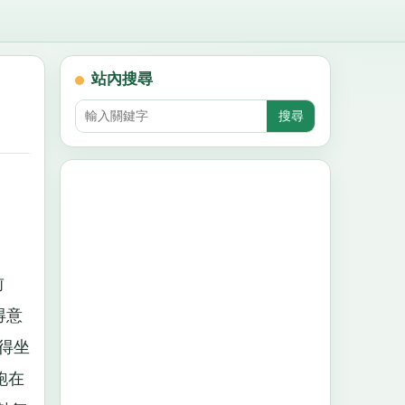
站內搜尋
前
得意
得坐
跑在