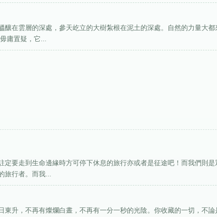
醞釀在雲層的深處，參天屹立的大樹紮根在泥土的深處。自然的力量大都
庸置疑，它...
註定要走到生命邊緣時方可停下休息的旅行亦或者是征途吧！而我們則是
旅行者。而我...
日東升，不再有燦爛白晝，不再有一分一秒的光陰。你收藏的一切，不論