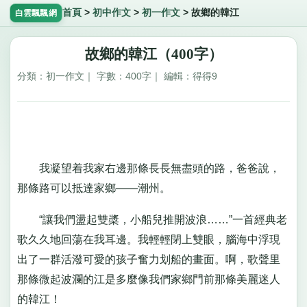
首頁
>
初中作文
>
初一作文
>
故鄉的韓江
白雲飄飄網
故鄉的韓江（400字）
分類：初一作文｜ 字數：400字｜ 編輯：得得9
我凝望着我家右邊那條長長無盡頭的路，爸爸說，
那條路可以抵達家鄉——潮州。
“讓我們盪起雙槳，小船兒推開波浪……”一首經典老
歌久久地回蕩在我耳邊。我輕輕閉上雙眼，腦海中浮現
出了一群活潑可愛的孩子奮力划船的畫面。啊，歌聲里
那條微起波瀾的江是多麼像我們家鄉門前那條美麗迷人
的韓江！