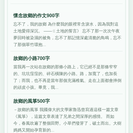
懷念故鄉的作文900字
忘不了，我的故鄉 為什麼我的眼裡常含淚水，因為我對這
土地愛得深沉。 ——ㄍ土地的誓言》 忘不了那一次次午夜
夢回時被染濕的被角，忘不了那記憶深處清脆的鳥鳴，忘不
了那個翠竹環抱...
故鄉的小路700字
當我再一次站在故鄉的那條小路上，它已經不是那條窄窄
的、坑坑窪窪的、碎石橫陳的小路。路，加寬了，也加長
了；而我，也不再是當年那個充滿稚氣、走在上面都會摔倒
的頑皮小孩。畢竟，我...
故鄉的風箏500字
－故鄉的風箏 我國偉大的文學家魯迅曾寫過這樣一篇文章
《風箏》，這篇文章表達了兄弟之間深厚的感情。 而如
今，春風吹遍了整個田野。小草們發芽了，破土而出。大樹
媽媽又開始孕育新的...