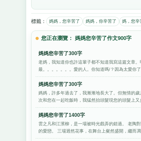
標籤：
媽媽，您辛苦了
媽媽，你辛苦了
媽，您辛
您正在瀏覽： 媽媽您辛苦了作文900字
媽媽您辛苦了300字
老媽，我知道你也許這輩子都不知道我寫這篇文章。
最。。。。。。。愛的人。你知道嗎/？因為太愛你了，
媽媽您辛苦了300字
媽媽，許多年過去了，我漸漸地長大了。但無情的歲
次和您在一起吃飯時，我猛然抬頭髮現您的頭髮上又多
媽媽您辛苦了1400字
雲之凡和江濱柳，是一場被時光戲弄的錯過。 老陶
的愛戀。 三場迥然花事，在舞台上粲然盛開，繼而凋落