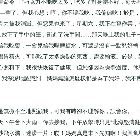
道命令 ：“巧克力不能吃太多，吃多了對身體不好，每天
——蔫了。但我心想：哼，你不讓我吃，我偏偏吃！於是
克力被我消滅。但惡果也來了：星期六，我正在寫作業，
馬上放下了手中的筆，衝進了洗手間……那天晚上我的肚子
給我吃藥，一會兒給我喝鹽糖水，可還是沒有一點兒好轉
腸胃積火，可能吃了太多燥熱的東西，需要輸液。於是，
心照料下，我很快恢復了健康，但您卻因為操勞過度、休
後，我深深地認識到，媽媽無論怎麼樣都是為了我好，我不
是無微不至地照顧我，可我有時卻不理解你，誤會你。 一
天下午會下大雨，你去接我。下午放學時只見“北海怒濤
，沙飛水濺，迷濛一片；哎！媽媽真是未卜先知啊！我興奮