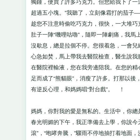
獨鍾，便買了許多巧克力。但您給我下了一
超過五小塊。”我聽了，立刻像霜打的茄子
趁您不注意時偷吃巧克力，很快，一大堆巧
肚子一陣“嘰哩咕嚕”，隨即一陣劇痛，我
沒歇息，總是拉個不停。您很着急，一會兒
心急如焚，馬上帶我去醫院檢查，醫生說我
在醫院裡輸液，您在我旁邊陪我。在您的精
足而成了“熊貓眼”，消瘦了許多。打那以
有逆反心理，和媽媽唱“對台戲”。 ！
媽媽，你對我的愛是無私的。生活中，你總
春光明媚的下午，我正準備去上學，你說今
滾”，“咆哮奔騰，”驟雨不停地抽打着地面