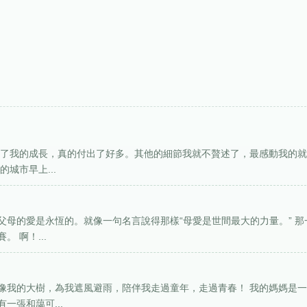
為了我的成長，真的付出了好多。其他的細節我就不贅述了，最感動我的
城市早上...
母的愛是永恆的。就像一句名言說得那樣“母愛是世間最大的力量。” 那
 啊！...
像我的大樹，為我遮風避雨，陪伴我走過童年，走過青春！ 我的媽媽是
一張和藹可...