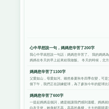
心中早想說一句，媽媽您辛苦了200字
我心中早就想說一句話：媽媽您辛苦了。 我的媽媽
媽媽在冬天的早上起來給我做飯。 冬天的時候，北方的
媽媽您辛苦了1100字
父愛如山，母愛如河。雖然春夏秋冬四季在變，可是父
個下午，我們正在訓練籃球，為了參加今年的籃球比賽。
媽媽您辛苦了600字
一提起媽媽這個詞，總是能讓我們感到溫暖。媽媽就
白衣天使，她身材不高，高高的鼻樑，大大的眼睛還有