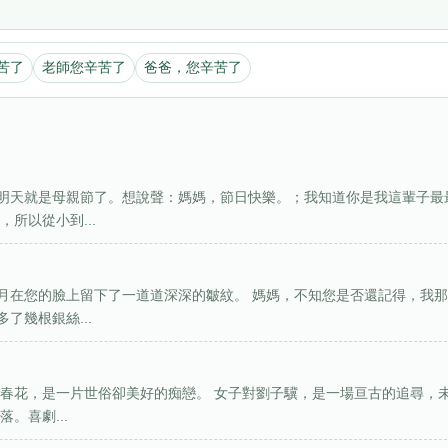
苦了
老師您辛苦了
爸爸，您辛苦了
明天就是母親節了。想說聲：媽媽，節日快樂。；我知道你是我這輩子最
所以從小到...
月在您的臉上留下了一道道深深的皺紋。 媽媽，不知您是否還記得，我
了幾根銀絲...
對春花，是一片世俗卻美好的痴戀。 女子對劉子驥，是一場亘古的追尋，
。喜劇...