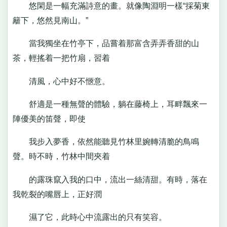
悠閑是一幅充滿詩意的畫。就像陶淵明一樣“採菊東
籬下，悠然見南山。”
當我獨坐在竹亭下，品嘗着那富含弄弄香甜的山
茶，輕搖着一把竹扇，習着
清風，心中好不愜意。
舒適是一種無聲的體驗，躺在藤椅上，耳畔飄來一
陣優美的笛聲，即使
我步入夢香，依然能聽見竹林里婉轉清脆的鳥鳴
聲。時不時，竹林中間夾着
的露珠竄入我的口中，流出一絲清甜。有時，落在
我乾裂的嘴唇上，正好潤
濕了它，此時心中流露出的只有笑容。