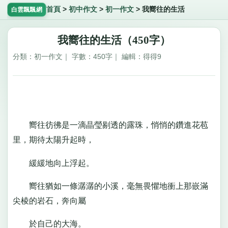
首頁
>
初中作文
>
初一作文
>
我嚮往的生活
白雲飄飄網
我嚮往的生活（450字）
分類：初一作文｜ 字數：450字｜ 編輯：得得9
嚮往彷彿是一滴晶瑩剔透的露珠，悄悄的鑽進花苞
里，期待太陽升起時，
緩緩地向上浮起。
嚮往猶如一條潺潺的小溪，毫無畏懼地衝上那嵌滿
尖棱的岩石，奔向屬
於自己的大海。