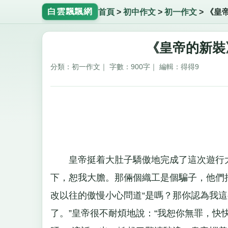
白雲飄飄網
首頁
>
初中作文
>
初一作文
>
《皇
《皇帝的新裝
分類：初一作文｜ 字數：900字｜ 編輯：得得9
皇帝挺着大肚子驕傲地完成了這次遊行大
下，恕我大膽。那倆個織工是個騙子，他們
改以往的傲慢小心問道“是嗎？那你認為我這
了。”皇帝很不耐煩地說：“我恕你無罪，快