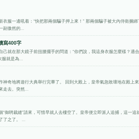
衣服一邊吼着：“快把那兩個騙子押上來！” 那兩個騙子被大內侍衛捆綁
副傲然的...
寫400字
自己就在那大鏡子前扭腰擺手的問道：“你們說，我這身衣服怎麼樣？適
就是為...
作神奇地將遊行大典舉行完畢了。 回到大殿上，皇帝氣急敗壞地在殿上
走去。突然...
個“御聘裁縫”請來，可惜早就人去樓空了。皇帝便立即派人追捕，這一追
之了。 ...