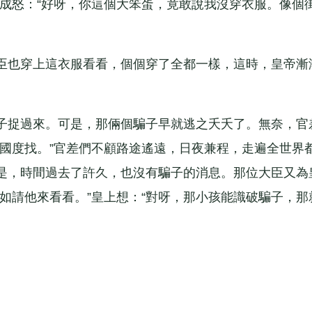
羞成怒：“好呀，你這個大笨蛋，竟敢說我沒穿衣服。像個
也穿上這衣服看看，個個穿了全都一樣，這時，皇帝漸
捉過來。可是，那倆個騙子早就逃之夭夭了。無奈，官
它國度找。”官差們不顧路途遙遠，日夜兼程，走遍全世界
是，時間過去了許久，也沒有騙子的消息。那位大臣又為
如請他來看看。”皇上想：“對呀，那小孩能識破騙子，那