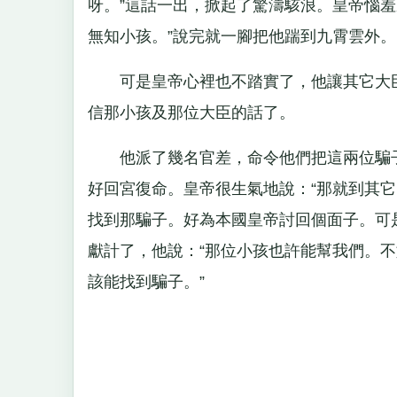
呀。”這話一出，掀起了驚濤駭浪。皇帝惱
無知小孩。”說完就一腳把他踹到九霄雲外。
可是皇帝心裡也不踏實了，他讓其它大臣
信那小孩及那位大臣的話了。
他派了幾名官差，命令他們把這兩位騙子
好回宮復命。皇帝很生氣地說：“那就到其
找到那騙子。好為本國皇帝討回個面子。可
獻計了，他說：“那位小孩也許能幫我們。不
該能找到騙子。”