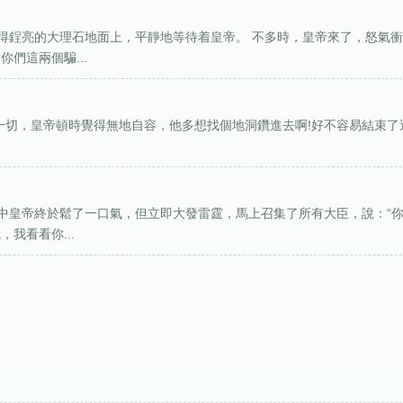
得鋥亮的大理石地面上，平靜地等待着皇帝。 不多時，皇帝來了，怒氣
們這兩個騙...
孩子揭穿了一切，皇帝頓時覺得無地自容，他多想找個地洞鑽進去啊!好不容易結束了
中皇帝終於鬆了一口氣，但立即大發雷霆，馬上召集了所有大臣，說：“
我看看你...