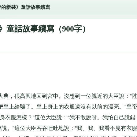
帝的新裝》童話故事續寫
》童話故事續寫（900字）
典，很高興地回到宮中。沒想到一位親近的大臣說：“
把皇上給騙了。皇上身上的衣服遠沒有以前的漂亮。”皇
身衣服怎樣？”這位大臣說：“我不敢說呀。我怕自己說錯
快說。”這位大臣吞吞吐吐地說：“我、我、我看不見有衣