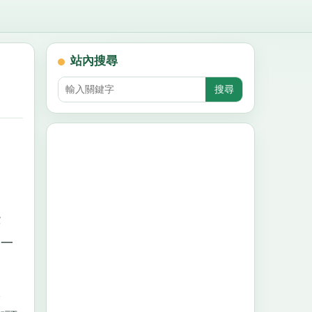
站內搜尋
陛
帝一
服