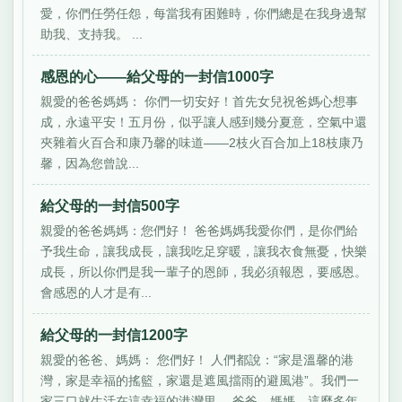
愛，你們任勞任怨，每當我有困難時，你們總是在我身邊幫
助我、支持我。 ...
感恩的心——給父母的一封信1000字
親愛的爸爸媽媽： 你們一切安好！首先女兒祝爸媽心想事
成，永遠平安！五月份，似乎讓人感到幾分夏意，空氣中還
夾雜着火百合和康乃馨的味道——2枝火百合加上18枝康乃
馨，因為您曾說...
給父母的一封信500字
親愛的爸爸媽媽：您們好！ 爸爸媽媽我愛你們，是你們給
予我生命，讓我成長，讓我吃足穿暖，讓我衣食無憂，快樂
成長，所以你們是我一輩子的恩師，我必須報恩，要感恩。
會感恩的人才是有...
給父母的一封信1200字
親愛的爸爸、媽媽： 您們好！ 人們都說：“家是溫馨的港
灣，家是幸福的搖籃，家還是遮風擋雨的避風港”。我們一
家三口就生活在這幸福的港灣里。 爸爸、媽媽，這麼多年