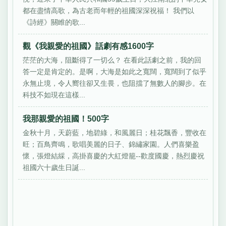
都在盡情高歌，為古老而年輕的祖國深深祝福！ 我們以
《詩經》關睢的歌...
觀《我親愛的祖國》話劇有感1600字
茫茫的大海，阻斷得了一切么？ 在看此話劇之前，我的回
答一定是肯定的。是啊，大海是如此之寬闊，寬闊到了似乎
永無止境，令人嚮往卻又生畏，也阻擋了無數人的腳步。在
科技不如現在這樣...
我那親愛的祖國！500字
金秋十月，天蔚藍，地碧綠，和風麗日；桂花飄香，豐收在
旺；百鳥齊鳴，歌唱美麗的日子、錦繡家園。人們喜樂盈
懷，張燈結綵，高掛喜慶的大紅燈籠--歡度國慶，熱烈慶祝
祖國六十歲生日誕...