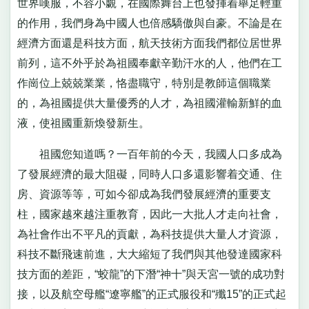
世界嘆服，不容小覷，在國際舞台上也發揮着舉足輕重
的作用，我們身為中國人也倍感驕傲與自豪。不論是在
經濟方面還是科技方面，航天技術方面我們都位居世界
前列，這不外乎於為祖國奉獻辛勤汗水的人，他們在工
作崗位上兢兢業業，恪盡職守，特別是教師這個職業
的，為祖國提供大量優秀的人才，為祖國灌輸新鮮的血
液，使祖國重新煥發新生。
祖國您知道嗎？一百年前的今天，我國人口多成為
了發展經濟的最大阻礙，同時人口多還影響着交通、住
房、資源等等，可如今卻成為我們發展經濟的重要支
柱，國家越來越注重教育，因此一大批人才走向社會，
為社會作出不平凡的貢獻，為科技提供大量人才資源，
科技不斷飛速前進，大大縮短了我們與其他發達國家科
技方面的差距，“蛟龍”的下潛“神十”與天宮一號的成功對
接，以及航空母艦“遼寧艦”的正式服役和“殲15”的正式起