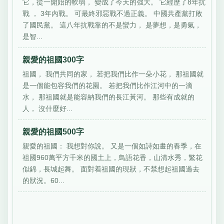
它，從一開始的軟弱， 變成了今天的強大。 它經歷了8年抗
戰 ， 3年內戰。 可最終邪惡戰不過正義。 中國共產黨打敗
了國民黨。 這八年抗戰靠的不是蠻力， 是夢想，是勇氣，
是智...
親愛的祖國300字
祖國， 我們共同的家， 若把我們比作一朵小花， 那祖國就
是一個能包容我們的花園。 若把我們比作江河中的一滴
水， 那祖國就是能容納我們的長江黃河。 那些有成就的
人， 沒什麼好...
親愛的祖國500字
親愛的祖國： 我想對你說。 又是一個如詩如畫的春季，在
祖國960萬平方千米的國土上，鳥語花香，山清水秀，繁花
似錦，長城起舞。 面對着祖國的現狀，不禁想起祖國過去
的狀況。60...