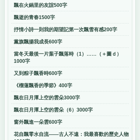
飄在火鍋里的友誼500字
飄逝的青春1500字
抒情小詩一則我的期望記第一次飄雪有感200字
黨旗飄揚我成長600字
當冬天最後一片葉子飄落時（1）……（＋圖ｄ）
1000字
又到粽子飄香時600字
《榴蓮飄香的季節》400字
飄在日月潭上空的雲朵3000字
飄在日月潭上空的雲朵（6）3000字
窗外飄進一朵雲600字
花自飄零水自流——古人不遠：我最喜歡的歷史人物