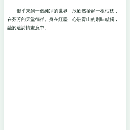
似乎來到一個純凈的世界，欣欣然拾起一根枯枝，
在芬芳的天堂徜徉。身在紅塵，心駐青山的別味感觸，
融於這詩情畫意中。