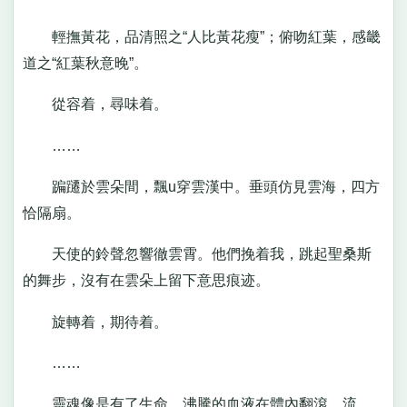
輕撫黃花，品清照之“人比黃花瘦”；俯吻紅葉，感畿
道之“紅葉秋意晚”。
從容着，尋味着。
……
蹁躚於雲朵間，飄u穿雲漢中。垂頭仿見雲海，四方
恰隔扇。
天使的鈴聲忽響徹雲霄。他們挽着我，跳起聖桑斯
的舞步，沒有在雲朵上留下意思痕迹。
旋轉着，期待着。
……
靈魂像是有了生命，沸騰的血液在體內翻滾。流