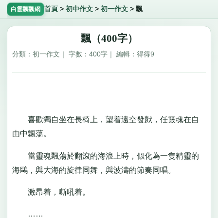
首頁
>
初中作文
>
初一作文
>
飄
白雲飄飄網
飄（400字）
分類：初一作文｜ 字數：400字｜ 編輯：得得9
喜歡獨自坐在長椅上，望着遠空發獃，任靈魂在自
由中飄蕩。
當靈魂飄蕩於翻滾的海浪上時，似化為一隻精靈的
海鷗，與大海的旋律同舞，與波濤的節奏同唱。
激昂着，嘶吼着。
……