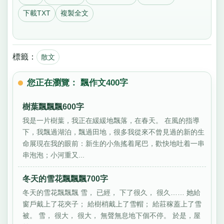
下載TXT
複製全文
標籤：
散文
您正在瀏覽： 飄作文400字
樹葉飄飄飄600字
我是一片樹葉，我正在緩緩地飄落，在春天。 在風的指導
下，我飄過湖泊，飄過田地，很多我從來不曾見過的新的生
命展現在我的眼前：新生的小魚搖着尾巴，歡快地吐着一串
串泡泡；小河重又...
冬天的雪花飄飄飄700字
冬天的雪花飄飄飄 雪， 已經， 下了很久， 很久…… 她給
窗戶戴上了花夾子； 給樹梢戴上了雪帽； 給莊稼蓋上了雪
被。 雪， 很大， 很大， 無聲無息地下個不停。 於是，屋