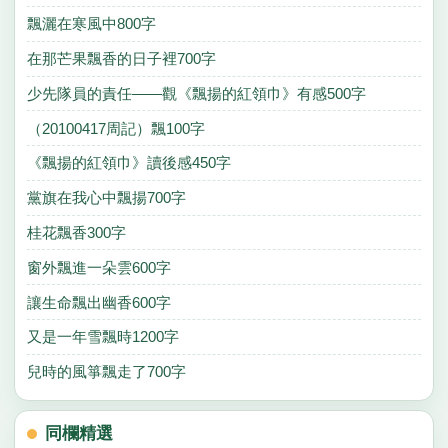
飄灑在寒風中800字
在那芒果飄香的日子裡700字
少先隊員的責任——觀《飄揚的紅領巾》有感500字
（20100417周記）飄100字
《飄揚的紅領巾》讀後感450字
黨旗在我心中飄揚700字
桂花飄香300字
窗外飄進一朵雲600字
讓生命飄出幽香600字
又是一年雪飄時1200字
兒時的風箏飄走了700字
同欄精選