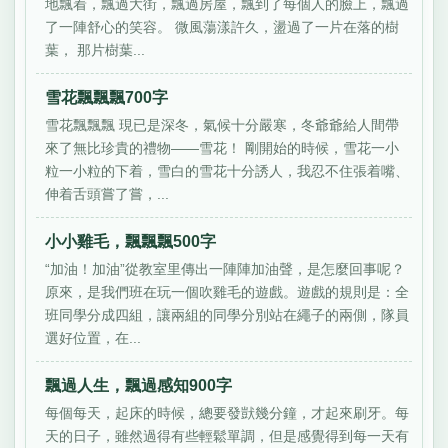
地飄着，飄過大街，飄過房屋，飄到了每個人的臉上，飄過
了一陣舒心的笑容。 微風蕩漾許久，盪過了一片在落的樹
葉， 那片樹葉...
雪花飄飄飄700字
雪花飄飄飄 現已是深冬，氣候十分嚴寒，冬爺爺給人間帶
來了無比珍貴的禮物——雪花！ 剛開始的時候，雪花一小
粒一小粒的下着，雪白的雪花十分誘人，我忍不住張着嘴、
伸着舌頭嘗了嘗，...
小小雞毛，飄飄飄500字
“加油！加油”從教室里傳出一陣陣加油聲，是怎麼回事呢？
原來，是我們班在玩一個吹雞毛的遊戲。遊戲的規則是：全
班同學分成四組，讓兩組的同學分別站在繩子的兩側，隊員
選好位置，在...
飄過人生，飄過感知900字
每個每天，起床的時候，總要發獃幾分鐘，才起來刷牙。每
天的日子，雖然過得有些輕鬆單調，但是感覺得到每一天有