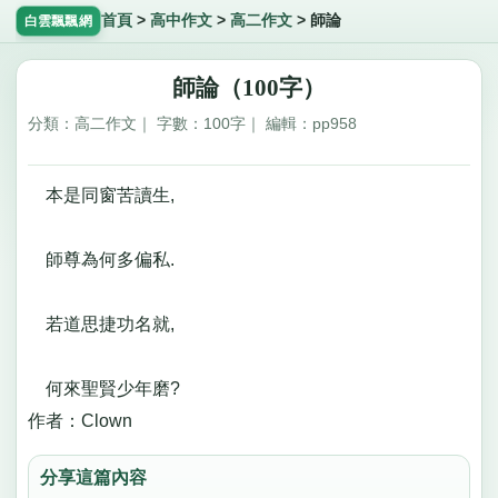
首頁
>
高中作文
>
高二作文
>
師論
白雲飄飄網
師論（100字）
分類：高二作文｜ 字數：100字｜ 編輯：pp958
本是同窗苦讀生,
師尊為何多偏私.
若道思捷功名就,
何來聖賢少年磨?
作者：Clown
分享這篇內容