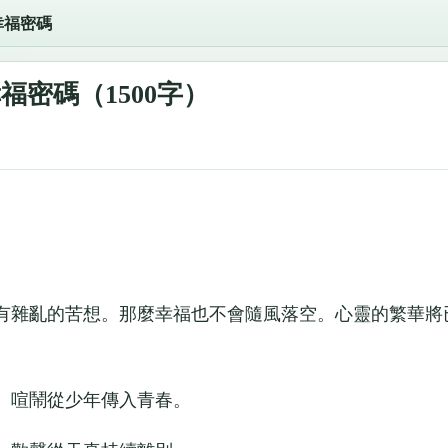
幸福密碼
福密碼（1500字）
雜亂的苦想。那麼幸福也不會隨風落空。心靈的繁華將
喧鬧從少年傳入青春。