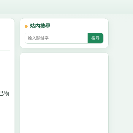
站內搜尋
已物