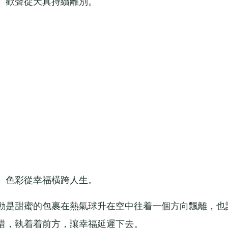
歡聲從天真持續離別。
色彩從幸福橫跨人生。
是甜蜜的包裹在熱氣球升在空中往着一個方向飄離，也
惜，執着着前方，讓幸福延遲下去。