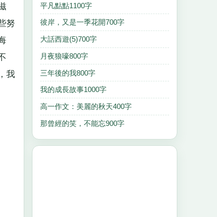
平凡點點1100字
滋
彼岸，又是一季花開700字
些努
大話西遊(5)700字
悔
月夜狼嚎800字
不
三年後的我800字
，我
我的成長故事1000字
高一作文：美麗的秋天400字
那曾經的笑，不能忘900字