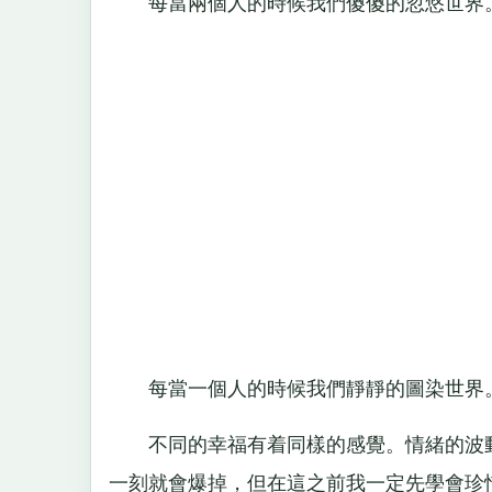
每當兩個人的時候我們傻傻的忽悠世界。
每當一個人的時候我們靜靜的圖染世界。
不同的幸福有着同樣的感覺。情緒的波動
一刻就會爆掉，但在這之前我一定先學會珍