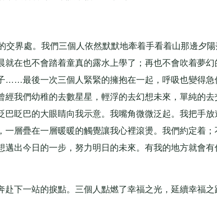
的交界處。我們三個人依然默默地牽着手看着山那邊夕陽
晨就在也不會踏着童真的露水上學了；再也不會吹着夢幻
子……最後一次三個人緊緊的擁抱在一起，呼吸也變得急
曾經我們幼稚的去數星星，輕浮的去幻想未來，單純的去
眨巴眨巴的大眼睛向我示意。我嘴角微微泛起。我把手放
，一層疊在一層暖暖的觸覺讓我心裡滾燙。我們約定着；
想邁出今日的一步，努力明日的未來。有我的地方就會有
赴下一站的捩點。三個人點燃了幸福之光，延續幸福之