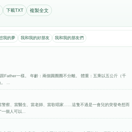
下載TXT
複製全文
想我的夢
我和我的好朋友
我和我的朋友們
Father一樣。 年齡：兩個圓圈圈不分離。 體重：五乘以五公斤（千
...
。當警察、當醫生、當老師、當歌唱家……這隻不過是一會兒的突發奇想而
個人可以...