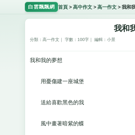
白雲飄飄網
首頁
>
高中作文
>
高一作文
>
我和
我和我
分類：高一作文｜ 字數：100字｜ 編輯：小景
我和我的夢想
用憂傷建一座城堡
送給喜歡黑色的我
風中畫著暗紫的蝶