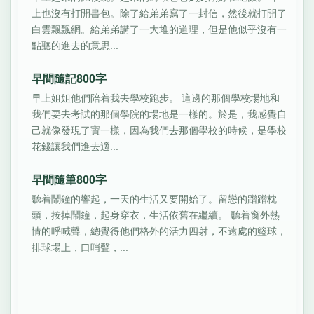
上也沒有打開書包。除了給弟弟寫了一封信，然後就打開了
白雲飄飄網。給弟弟講了一大堆的道理，但是他似乎沒有一
點聽的進去的意思...
早間隨記800字
早上姐姐他們陪着我去學校跑步。 這邊的那個學校場地和
我們要去考試的那個學院的場地是一樣的。於是，我感覺自
己就像發現了寶一樣，因為我們去那個學校的時候，是學校
花錢讓我們進去適...
早間隨筆800字
聽着鬧鐘的響起，一天的生活又要開始了。留戀的蹭蹭枕
頭，按掉鬧鐘，起身穿衣，生活依舊在繼續。 聽着窗外熱
情的呼喊聲，總覺得他們格外的活力四射，不遠處的籃球，
排球場上，口哨聲，...