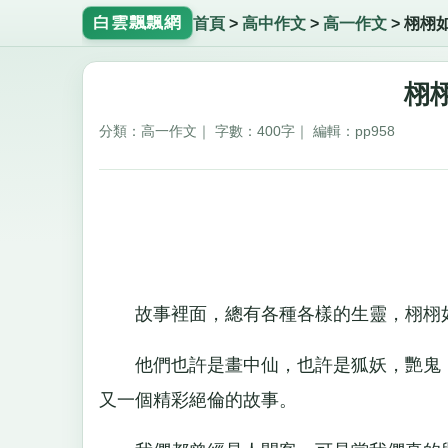
白雲飄飄網
首頁
>
高中作文
>
高一作文
>
栩栩
栩栩
分類：高一作文｜ 字數：400字｜ 編輯：pp958
故事裡面，總有各種各樣的生靈，栩栩
他們也許是畫中仙，也許是狐妖，艷鬼，
又一個精彩絕倫的故事。