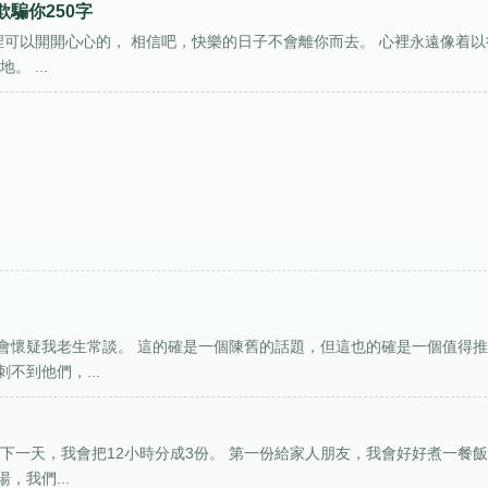
騙你250字
裡可以開開心心的， 相信吧，快樂的日子不會離你而去。 心裡永遠像着以
 ...
會懷疑我老生常談。 這的確是一個陳舊的話題，但這也的確是一個值得
不到他們，...
下一天，我會把12小時分成3份。 第一份給家人朋友，我會好好煮一餐
我們...