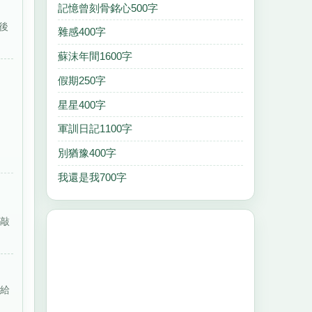
記憶曾刻骨銘心500字
後
雜感400字
蘇沫年間1600字
假期250字
星星400字
軍訓日記1100字
別猶豫400字
我還是我700字
推敲
飯給