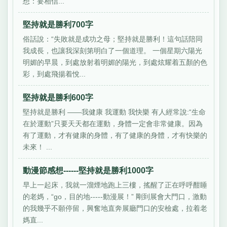
想：要相信...
堅持就是勝利700字
俗話說：“失敗就是成功之母；堅持就是勝利！這句話陪同
我成長，也讓我深刻第明白了一個道理。 一個星期六陽光
明媚的早晨，到處放射着明媚的陽光，到處炫耀着五顏的色
彩，到處飛揚着悅...
堅持就是勝利600字
堅持就是勝利 ——我健康 我運動 我快樂 有人經常說:“生命
在於運動”只要天天都在運動，身體一定會非常健康。因為
有了運動，才有健康的身體，有了健康的身體，才有快樂的
未來！ ...
動漫節感想------堅持就是勝利1000字
早上一起床，我就一溜煙地跑上三樓，搖醒了正在呼呼酣睡
的老媽，“go，目的地-----動漫展！” 剛到展會大門口，激動
的我幾乎不願停留，興奮地直奔展廳門口的安檢處，拉着老
媽直...