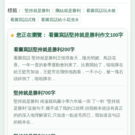
標籤：
堅持就是勝利
團結就是勝利
看圖寫話玩水槍
看圖寫話試飛
看圖寫話給小花澆水
您正在瀏覽： 看圖寫話堅持就是勝利作文100字
看圖寫話堅持就是勝利200字
看圖寫話 堅持就是勝利王悅琪春天，陽光明媚、鳥語花
香。一年一度的春季運動會到來了。比賽開始了，啦啦隊在
給王籃芳加油，王籃芳在飛快地跑着，一不小心，被一塊石
頭絆倒了，啦啦隊非...
堅持就是勝利700字
堅持就是勝利 靖遠縣烏蘭小學六年級一班 丁一軒 “堅持就
是勝利”這個句子,幾乎成了我的口頭禪,但我根本就沒有真正
的的深入地理解過它,只知道一點皮毛而已，我知道這句話
的根本在...