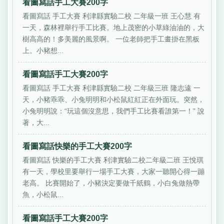
看圖寫話手工大賽200字
看圖寫話 手工大賽 利津縣實驗二校 二年級一班 王心慧 有
一天，森林裡舉行手工比賽。地上茂密的小草綠油油的，大
樹高高的！多美麗的風景啊。 一位老師把手工畫掛在黑板
上。小豬想...
看圖寫話手工大賽200字
看圖寫話 手工大賽 利津縣實驗二校 二年級三班 隆志遠 一
天，小豬乖乖、小兔明明和小松鼠紅紅正在外面玩。突然，
小兔明明說：“玩這個沒意思，我們手工比賽看誰第一！” 說
著，大...
看圖寫話快樂的手工大賽200字
看圖寫話 快樂的手工大賽 利津實驗二校二年級二班 王悅琪
有一天，學校里要舉行一場手工大賽，大家一聽開心得一蹦
老高。 比賽開始了，小豬決定要做千紙鶴，小白兔做熱帶
魚，小松鼠...
看圖寫話手工大賽200字