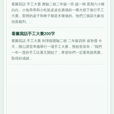
看圖寫話 手工大賽 實驗二校二年級一班 趙一鳴 星期六小豬
白白、小兔乖乖和小松鼠皮皮在廣場的一棵大樹下進行手工
大賽。那裡的桌子和椅子都是木墩做的。他們三個請大象伯
伯當裁判。...
看圖寫話手工大賽200字
看圖寫話 手工大賽 利津縣實驗二校 二年級四班 崔智傑 今
天，開心課堂準備舉行一場手工大賽，熊校長宣布：“我們
一年一度的手工比賽又開始了，希望你們一定要再接再厲，
取得好成績...