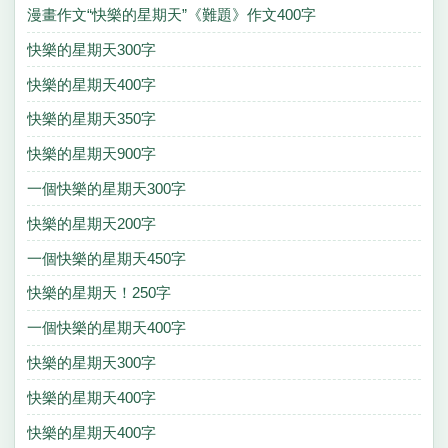
漫畫作文“快樂的星期天”《難題》作文400字
快樂的星期天300字
快樂的星期天400字
快樂的星期天350字
快樂的星期天900字
一個快樂的星期天300字
快樂的星期天200字
一個快樂的星期天450字
快樂的星期天！250字
一個快樂的星期天400字
快樂的星期天300字
快樂的星期天400字
快樂的星期天400字