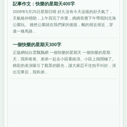
記事作文：快樂的星期天400字
2008年5月25日星期日晴 好久沒有今天這樣的好天氣了，
天氣格外晴朗，上午寫完了作業，媽媽答應下午帶我到北海
公園玩。 雖然公園就在我們家的後面，離的很近很近，穿
過一條馬路...
一個快樂的星期天300字
正版網站白雲飄飄網 一個快樂的星期天 一個快樂的星期
天，我和爸爸、弟弟一起去小區看錶演。小區上熱鬧極了。
精彩的表演吸引了觀眾的眼光，讓大家忍不住拍手叫好，演
出完畢后，我和弟...