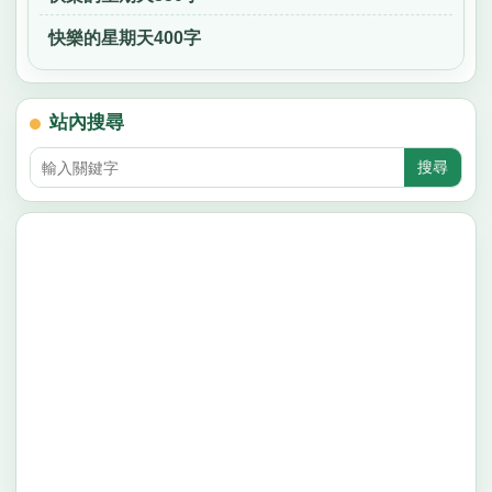
快樂的星期天400字
站內搜尋