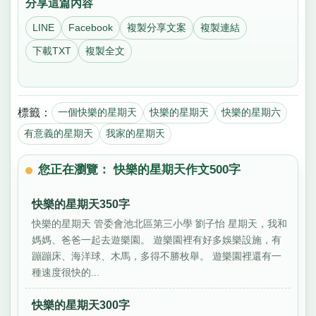
分享這篇內容
LINE
Facebook
複製分享文案
複製連結
下載TXT
複製全文
標籤：
一個快樂的星期天
快樂的星期天
快樂的星期六
有意義的星期天
我家的星期天
您正在瀏覽： 快樂的星期天作文500字
快樂的星期天350字
快樂的星期天 管委會池北區第三小學 劉子怡 星期天，我和
媽媽、爸爸一起去遊樂園。 遊樂園裡有好多娛樂設施，有
蹦蹦床、海洋球、木馬，多得不勝枚舉。 遊樂園裡還有一
種速度很快的...
快樂的星期天300字