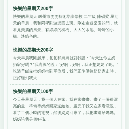
快樂的星期天200字
快樂的星期天 嵊州市雯雯藝術培訓學校 二年級 陳碩梁 星期
天的早晨，我和同學到遊樂園去玩。剛走進遊樂園的門，就
看見美麗的風景。有綠綠的柳樹、大大的水池、彎彎的小
橋、淡綠色的...
快樂的星期天200字
今天早晨我剛起床，爸爸和媽媽就對我說：“今天送你去奶
奶家好嗎？”我高興的說：“好啊，好啊，我正想奶奶了呢。”
吃過早飯先把媽媽捎到單位后，我們正準備往奶奶家走時，
正好碰到我大...
快樂的星期天100字
今天是星期天，我一個人在家。我在家畫畫。畫了一張很漂
亮的畫，準備等媽媽回家送給她。畫完了我又在家看電視，
看了半個小時的電視，然後媽媽回來了，我把畫送給媽媽。
媽媽誇我是個好孩...