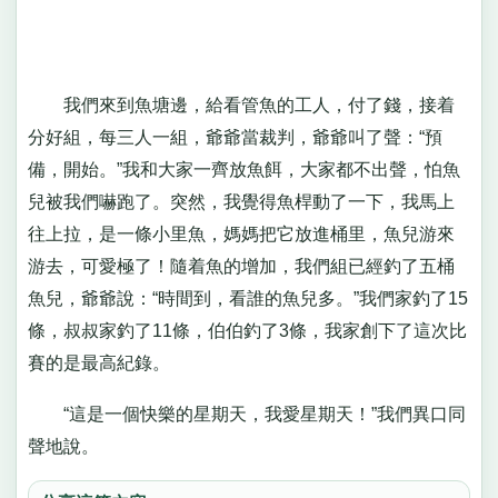
我們來到魚塘邊，給看管魚的工人，付了錢，接着
分好組，每三人一組，爺爺當裁判，爺爺叫了聲：“預
備，開始。”我和大家一齊放魚餌，大家都不出聲，怕魚
兒被我們嚇跑了。突然，我覺得魚桿動了一下，我馬上
往上拉，是一條小里魚，媽媽把它放進桶里，魚兒游來
游去，可愛極了！隨着魚的增加，我們組已經釣了五桶
魚兒，爺爺說：“時間到，看誰的魚兒多。”我們家釣了15
條，叔叔家釣了11條，伯伯釣了3條，我家創下了這次比
賽的是最高紀錄。
“這是一個快樂的星期天，我愛星期天！”我們異口同
聲地說。