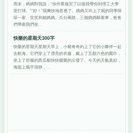
周末，媽媽對我說：“你作業做完了以後我帶你到理工大學
里打球。”“好！”我爽快地答應了。媽媽又叫上了我的同學琛
琛一家、笑笑和她媽媽。兵分兩路，三個媽媽騎着車，爸爸
們帶着我們坐...
快樂的星期天300字
快樂的星期天星期天早上，小豬奇奇約上了它的小夥伴一起
去航海。它們穿上了漂亮的衣服，戴上了五顏六色的圍巾，
坐上了舒服的西瓜船快快樂樂的出發了。今天的天氣真好，
海面上風平浪靜，...