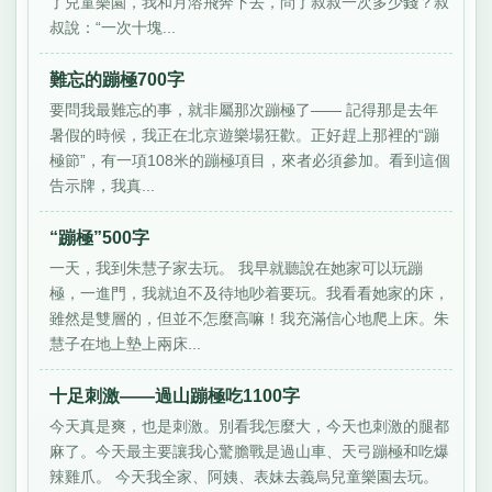
了兒童樂園，我和月溶飛奔下去，問了叔叔一次多少錢？叔
叔說：“一次十塊...
難忘的蹦極700字
要問我最難忘的事，就非屬那次蹦極了—— 記得那是去年
暑假的時候，我正在北京遊樂場狂歡。正好趕上那裡的“蹦
極節”，有一項108米的蹦極項目，來者必須參加。看到這個
告示牌，我真...
“蹦極”500字
一天，我到朱慧子家去玩。 我早就聽說在她家可以玩蹦
極，一進門，我就迫不及待地吵着要玩。我看看她家的床，
雖然是雙層的，但並不怎麼高嘛！我充滿信心地爬上床。朱
慧子在地上墊上兩床...
十足刺激——過山蹦極吃1100字
今天真是爽，也是刺激。別看我怎麼大，今天也刺激的腿都
麻了。今天最主要讓我心驚膽戰是過山車、天弓蹦極和吃爆
辣雞爪。 今天我全家、阿姨、表妹去義烏兒童樂園去玩。