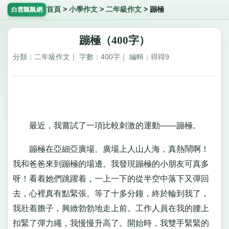
首頁
>
小學作文
>
二年級作文
>
蹦極
白雲飄飄網
蹦極（400字）
分類：二年級作文｜ 字數：400字｜ 編輯：得得9
最近，我嘗試了一項比較刺激的運動——蹦極。
蹦極在亞細亞廣場。廣場上人山人海，真熱鬧啊！
我和爸爸來到蹦極的場邊。我發現蹦極的小朋友可真多
呀！看着她們跳躍着，一上一下的從半空中落下又彈回
去，心裡真有點緊張。等了十多分鐘，終於輪到我了，
我壯着膽子，興緻勃勃地走上前。工作人員在我的腰上
扣緊了彈力繩，我慢慢升高了。開始時，我雙手緊緊的