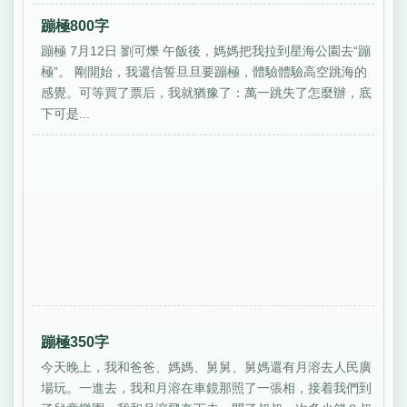
蹦極800字
蹦極 7月12日 劉可爍 午飯後，媽媽把我拉到星海公園去“蹦
極”。 剛開始，我還信誓旦旦要蹦極，體驗體驗高空跳海的
感覺。可等買了票后，我就猶豫了：萬一跳失了怎麼辦，底
下可是...
蹦極350字
今天晚上，我和爸爸、媽媽、舅舅、舅媽還有月溶去人民廣
場玩。一進去，我和月溶在車鏡那照了一張相，接着我們到