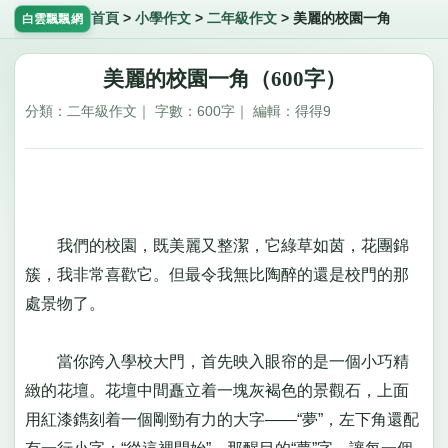
首頁
>
小學作文
>
二年級作文
>
美麗的校園一角
白雲飄飄網
美麗的校園一角（600字）
分類：二年級作文｜ 字數：600字｜ 編輯：得得9
我們的校園，既美麗又整潔，它綠草如茵，花團錦
簇，我非常喜歡它。但最令我無比陶醉的還是校門的那
處景物了。
當你跨入學校大門，首先映入眼帘的是一個小巧精
緻的花壇。花壇中間矗立着一塊灰褐色的景觀石，上面
用紅漆鐫刻着一個剛勁有力的大字——“夢”，左下角還配