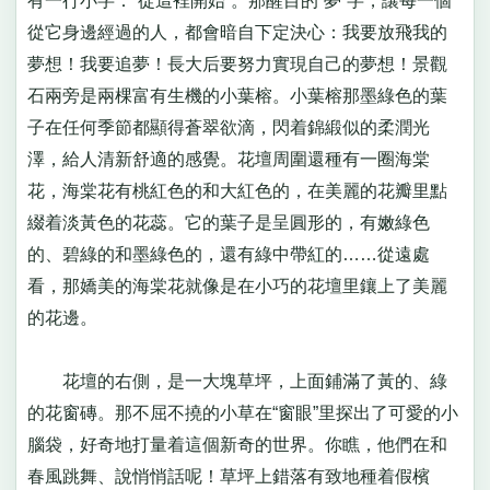
有一行小字：“從這裡開始”。那醒目的“夢”字，讓每一個
從它身邊經過的人，都會暗自下定決心：我要放飛我的
夢想！我要追夢！長大后要努力實現自己的夢想！景觀
石兩旁是兩棵富有生機的小葉榕。小葉榕那墨綠色的葉
子在任何季節都顯得蒼翠欲滴，閃着錦緞似的柔潤光
澤，給人清新舒適的感覺。花壇周圍還種有一圈海棠
花，海棠花有桃紅色的和大紅色的，在美麗的花瓣里點
綴着淡黃色的花蕊。它的葉子是呈圓形的，有嫩綠色
的、碧綠的和墨綠色的，還有綠中帶紅的……從遠處
看，那嬌美的海棠花就像是在小巧的花壇里鑲上了美麗
的花邊。
花壇的右側，是一大塊草坪，上面鋪滿了黃的、綠
的花窗磚。那不屈不撓的小草在“窗眼”里探出了可愛的小
腦袋，好奇地打量着這個新奇的世界。你瞧，他們在和
春風跳舞、說悄悄話呢！草坪上錯落有致地種着假檳