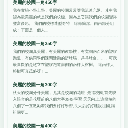
美麗的校園一角450字
我在實驗小學上學，美麗的校園常常讓我流連忘返。其中我
認為最美麗的就是我們的校標。因為是它讓我們的校園變得
豐富多彩。 我們的校標造型奇特，線條簡潔。由兩部分組
成：下面是一個人...
美麗的校園一角350字
我們的校園真美麗，有美麗的教學樓，有寬闊兩百米的塑膠
跑道，有供同學們課間活動的籃球場，乒乓球台……，可我
最喜歡的是屹立在塑膠跑道南側的兩棵大榕樹。 這兩棵大
榕樹可真茂盛呀！...
美麗的校園一角300字
秋天的校園分外美麗，尤其是校園的花壇. 走進校園,首先映
入眼帘的是花壇前的八個大字:好好學習 天天向上.這簡短的
八個字一直激勵着我們要好好學習,長大后好好建設祖國,讓
祖國更...
美麗的校園一角400字