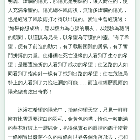
明麗、燦爛的陽光，那陽光是明媚的，讓人嚮往的，使
人充滿希望的。陽光總在風雨後，無論多燦爛的陽光，
也是經過了風吹雨打才得以出現的。愛迪生曾經說過：
“如果你想成功，應以毅力為心腹的朋友，以經驗為聰明
的顧問，以謹慎為兄長，以希望為守護的神靈。”有了希
望，便有了前進的動力，有了戰勝困難的勇氣，有了奮
鬥拼搏的力量。使徘徊在死亡邊緣的人看到了生存的希
望；是屢遭挫折的人看到了成功的希望；使迷路的人如
同看到了指南針一樣有了找到出路的希望；使在危險局
勢上的人看到了力挽狂瀾的可能……而這種經歷風雨的
陽光總會炫出奇彩！
沐浴在希望的陽光中，抬頭仰望天空，只見一群群
擁有比雪還要潔白的羽毛，金黃色的嘴，恰似一粒飽滿
的葵花籽鍍上一層純金，亮得像寶石的眼睛的鴿子銜着
一條剛冒出嫩芽不久的枝條向世界各個角落飛去，把和