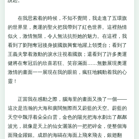
說起。
在我思索着的時候，不知不覺間，我走進了五環旗
的世界里，奧運的聖火把我帶到了紅色世界。這裡熱情
似火，激情無限，令人無法抗拒她的魅力。在這裡，我
看到了劉翔奪冠後身披國旗興奮地躍上領獎台；看到了
王義夫擎着激動的淚水注視着國旗；還看到了許多奧運
健將在奪冠后的欣喜若狂、笑容滿面……無數展現奧運
激情的畫面一一展現在我的眼前，瘋狂地觸動着我的心
靈！
正當我在感動之際，腦海里的畫面又換了一個——
這次是浩瀚的大海和廣闊無際而又蔚藍的天空。蔚藍的
天空中飄浮着朵朵白雲，金色的陽光把海水劃出了粼粼
波光，就像是天上的仙女灑落的一把把碎金，使整個海
面飛金躍銀。成群的海鷗在海面上飛來飛去，銀翅翻