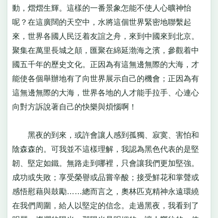
動，熠熠生輝。這樣的一番景象怎能不使人心曠神怡
呢？在這廣闊的天空中，水將這個世界緊密地聯繫起
來，世界各國人民泛着友誼之舟，來到中國來到北京。
聚集在萬里長城之顛，匯聚在綿延渤海之濱，參觀着中
國五千年的歷史文化。正因為有這無邊無際的大海，才
能使各個舉辦地有了向世界展示自己的機會；正因為有
這無邊無際的大海，世界各地的人才能手拉手、心連心
向對方訴說著自己的快樂與煩惱啊！
黑夜的到來，或許會讓人感到孤獨、寂寞、害怕和
陰森森的。可我並不這樣理解，我認為黑色代表的是堅
韌、堅定如鐵。無路走到哪裡，只會讓我們更加堅強。
成功或失敗；享受榮譽或品嘗辛酸；接受鮮花和掌聲或
感悟慰藉與鼓勵……總而言之，奧林匹克精神永遠環繞
在我們周圍，給人以堅定的信念。走過黑夜，我看到了