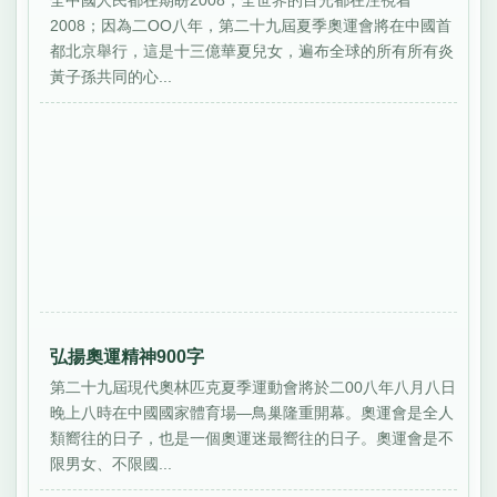
全中國人民都在期盼2008，全世界的目光都在注視着
2008；因為二OO八年，第二十九屆夏季奧運會將在中國首
都北京舉行，這是十三億華夏兒女，遍布全球的所有所有炎
黃子孫共同的心...
弘揚奧運精神900字
第二十九屆現代奧林匹克夏季運動會將於二00八年八月八日
晚上八時在中國國家體育場—鳥巢隆重開幕。奧運會是全人
類嚮往的日子，也是一個奧運迷最嚮往的日子。奧運會是不
限男女、不限國...