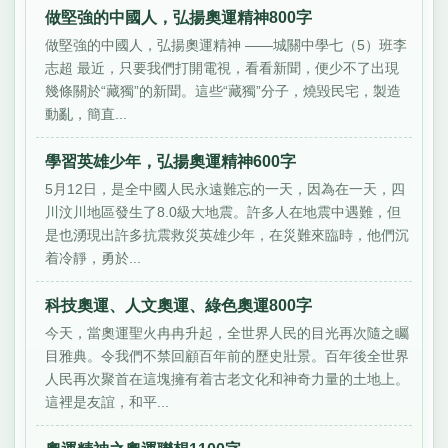
做堅強的中國人，弘揚奧運精神800字
做堅強的中國人，弘揚奧運精神 ——城關中學七（5）班李
志超 最近，只要我們打開電視，看看新聞，便少不了出現
幾條關於“藏獨”的新聞。這些“藏獨”分子，燒毀民宅，製造
動亂，簡直...
學習英雄少年，弘揚奧運精神600字
5月12日，是全中國人民永遠難忘的一天，因為在一天，四
川汶川地區發生了8.0級大地震。許多人在地震中遇難，但
是也湧現出許多抗震救災英雄少年，在災難來臨時，他們沉
着冷靜，勇於...
科技奧運、人文奧運、綠色奧運800字
今天，當奧運聖火冉冉升起，全世界人民的目光再次隨之矚
目雅典。令我們不禁回顧百年前的歷史壯景。百年後全世界
人民再次聚首在這塊擁有着古老文化和神奇力量的土地上。
這裡是友誼，和平...