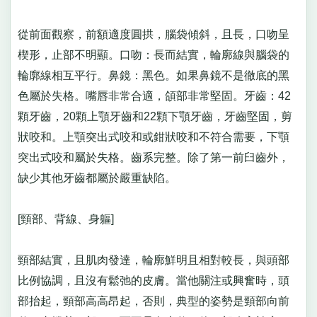
從前面觀察，前額適度圓拱，腦袋傾斜，且長，口吻呈
楔形，止部不明顯。口吻：長而結實，輪廓線與腦袋的
輪廓線相互平行。鼻鏡：黑色。如果鼻鏡不是徹底的黑
色屬於失格。嘴唇非常合適，頜部非常堅固。牙齒：42
顆牙齒，20顆上顎牙齒和22顆下顎牙齒，牙齒堅固，剪
狀咬和。上顎突出式咬和或鉗狀咬和不符合需要，下顎
突出式咬和屬於失格。齒系完整。除了第一前臼齒外，
缺少其他牙齒都屬於嚴重缺陷。
[頸部、背線、身軀]
頸部結實，且肌肉發達，輪廓鮮明且相對較長，與頭部
比例協調，且沒有鬆弛的皮膚。當他關注或興奮時，頭
部抬起，頸部高高昂起，否則，典型的姿勢是頸部向前