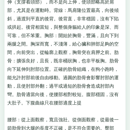
伸（支撐着頭部），而不是向上伸，使頭部略高於肩
部，尤其是在運動時。背線：馬肩隆位置最高，向後傾
斜，過渡到平直的後背。後背直，非常穩固，沒有下陷
或拱起。後背相當短，與整個身軀給人的印象是深、而
可靠，但不笨重。胸部：開始於胸骨，豐滿，且向下到
兩腿之間。胸深而寬，不淺薄，給心臟和肺部足夠的空
間，向前突出，從輪廓上觀察，胸骨突在肩胛之前。肋
骨：擴張良好，且長，既非桶狀胸，也非平板胸。肋骨
向下延伸到肘部位置。正確的肋骨組織，在狗小跑時，
能允許肘部前後自由移動。過圓的肋骨會影響肘部的運
動，且使肘部外翻；過平或過短的肋骨會造成肘部內
彎。肋骨適當向後，使腰部相對較短。腹部穩固，沒有
大肚子。下腹曲線只在腰部適度上提
腰部：從上面觀察，寬且強壯。從側面觀察，從最後一
節肋骨到大腿的長度不正確，是不符合需要的。臀部