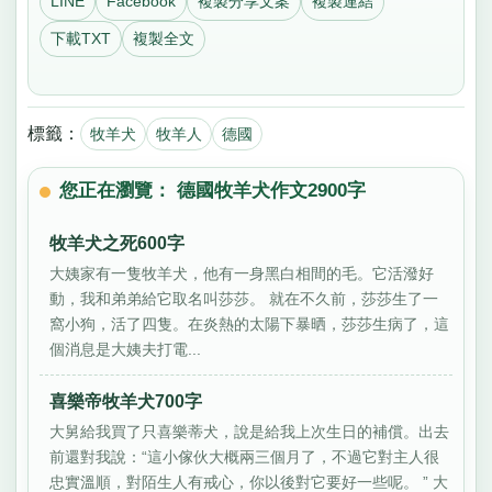
LINE
Facebook
複製分享文案
複製連結
下載TXT
複製全文
標籤：
牧羊犬
牧羊人
德國
您正在瀏覽： 德國牧羊犬作文2900字
牧羊犬之死600字
大姨家有一隻牧羊犬，他有一身黑白相間的毛。它活潑好
動，我和弟弟給它取名叫莎莎。 就在不久前，莎莎生了一
窩小狗，活了四隻。在炎熱的太陽下暴晒，莎莎生病了，這
個消息是大姨夫打電...
喜樂帝牧羊犬700字
大舅給我買了只喜樂蒂犬，說是給我上次生日的補償。出去
前還對我說：“這小傢伙大概兩三個月了，不過它對主人很
忠實溫順，對陌生人有戒心，你以後對它要好一些呢。 ” 大