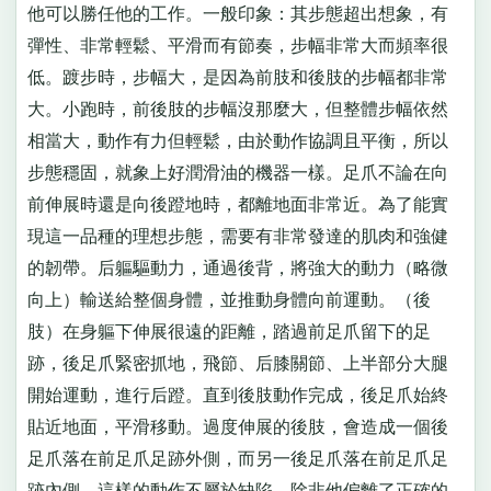
他可以勝任他的工作。一般印象：其步態超出想象，有
彈性、非常輕鬆、平滑而有節奏，步幅非常大而頻率很
低。踱步時，步幅大，是因為前肢和後肢的步幅都非常
大。小跑時，前後肢的步幅沒那麼大，但整體步幅依然
相當大，動作有力但輕鬆，由於動作協調且平衡，所以
步態穩固，就象上好潤滑油的機器一樣。足爪不論在向
前伸展時還是向後蹬地時，都離地面非常近。為了能實
現這一品種的理想步態，需要有非常發達的肌肉和強健
的韌帶。后軀驅動力，通過後背，將強大的動力（略微
向上）輸送給整個身體，並推動身體向前運動。（後
肢）在身軀下伸展很遠的距離，踏過前足爪留下的足
跡，後足爪緊密抓地，飛節、后膝關節、上半部分大腿
開始運動，進行后蹬。直到後肢動作完成，後足爪始終
貼近地面，平滑移動。過度伸展的後肢，會造成一個後
足爪落在前足爪足跡外側，而另一後足爪落在前足爪足
跡內側，這樣的動作不屬於缺陷，除非他偏離了正確的