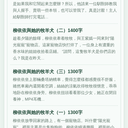
是如果我和它鬧起來怎麼辦？所以，他請來一位馴獸師教我
與人握手、賣萌一些本領，也可以管我了。真是討厭！主人
給馴獸師打完電話...
柳依依與她的牧羊犬（二）1400字
趁着夕陽的餘暉，柳依依牽着牧牧，與王紫嫣一同來到“陽
光寵寵”寵物店。這家寵物店快打烊了，一位身上有濃重的
香水味的姐姐收拾着店鋪。 “請問，這隻牧羊犬是你們店的
么？我是在昨天...
柳依依與她的牧羊犬（三）1300字
柳依依坐上那輛桑塔納轎車，覺得怎麼樣都感覺很不舒服，
雖然車廂內還開着空調，絲絲的涼氣吹得牧牧很愜意，乖乖
地卧在柳依依身旁。柳依依扭頭看看那位少女，她正在閉目
養神，MP4耳機...
柳依依與她的牧羊犬（一）1300字
柳依依放學回家的路上，有一個寵物店。叫什麼“陽光寵
寵”。裡面主要是出售狗狗的。柳依依瞄過幾眼，裡面的小