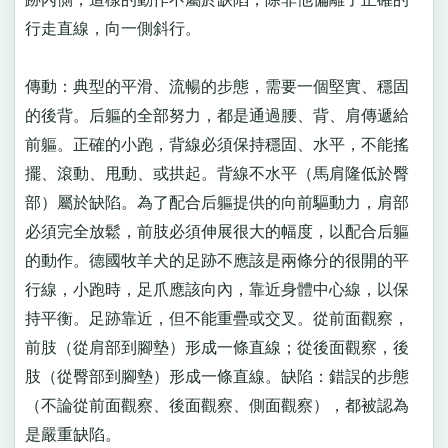
行走直線，向一側斜行。
傳動：典型的平滑、流暢的步態，需要一個堅實、穩固
的後背。后軀的全部努力，都是通過腰、背、肩傳遞給
前軀。正確的小跑，背線必須保持穩固、水平，不能搖
擺、滾動、甩動、或拱起。背線不水平（馬肩隆低於臀
部）屬於缺陷。為了配合后軀提供的向前驅動力，肩部
必須完全放鬆，前肢必須伸展很大的幅度，以配合后軀
的動作。德國牧羊犬的足跡不應該是兩條分的很開的平
行線，小跑時，足爪應該向內，靠近身體中心線，以保
持平衡。足跡靠近，但不能重疊或交叉。從前面觀察，
前肢（從肩部到腳墊）形成一條直線；從後面觀察，後
肢（從臀部到腳墊）形成一條直線。缺陷：錯誤的步態
（不論從前面觀察、後面觀察、側面觀察），都被認為
是嚴重缺陷。