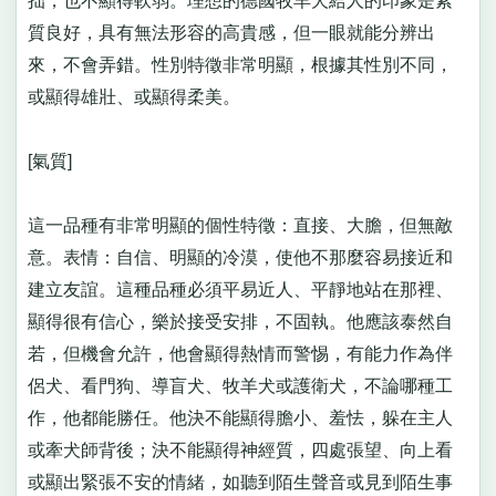
拙，也不顯得軟弱。理想的德國牧羊犬給人的印象是素
質良好，具有無法形容的高貴感，但一眼就能分辨出
來，不會弄錯。性別特徵非常明顯，根據其性別不同，
或顯得雄壯、或顯得柔美。
[氣質]
這一品種有非常明顯的個性特徵：直接、大膽，但無敵
意。表情：自信、明顯的冷漠，使他不那麼容易接近和
建立友誼。這種品種必須平易近人、平靜地站在那裡、
顯得很有信心，樂於接受安排，不固執。他應該泰然自
若，但機會允許，他會顯得熱情而警惕，有能力作為伴
侶犬、看門狗、導盲犬、牧羊犬或護衛犬，不論哪種工
作，他都能勝任。他決不能顯得膽小、羞怯，躲在主人
或牽犬師背後；決不能顯得神經質，四處張望、向上看
或顯出緊張不安的情緒，如聽到陌生聲音或見到陌生事