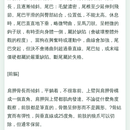
長，且逐漸傾斜。尾巴：毛髮濃密，尾椎至少延伸到飛
節。尾巴平滑的與臀部結合，位置低，不能太高。休息
時，尾巴直直地下垂，略微彎曲，呈馬刀狀。呈輕微的
鉤子狀，有時歪向身體一側，屬於缺陷（會破壞整體外
觀的程度）。當狗在興奮時或運動中，曲線會加強，尾
巴突起，但決不會捲曲到超過垂直線。尾巴短，或末端
僵硬都屬於嚴重缺陷。斷尾屬於失格。
[前軀]
肩胛骨長而傾斜，平躺着，不很靠前。上臂與肩胛骨構
成一個直角。肩胛與上臂都肌肉發達。不論從什麼角度
觀察，前肢都是筆直的，骨骼呈卵形而不是圓形。?骨結
實而有彈性，與垂直線成25度角。前肢的狼爪可以切
除，但通常保留。