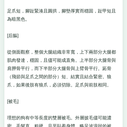
足爪短，腳趾緊湊且圓拱，腳墊厚實而穩固，趾甲短且
為暗黑色。
[后軀]
從側面觀察，整個大腿組織非常寬，上下兩部分大腿都
肌肉發達，穩固，且儘可能成直角。上半部分大腿骨與
肩胛骨平行，而下半部分大腿骨與上臂骨平行。跖骨
（飛節與足爪之間的部分）短、結實且結合緊密。狼
爪，如果後肢有狼爪，必須切除。足爪與前肢相同。
[被毛]
理想的狗有中等長度的雙層被毛。外層披毛儘可能濃
密，毛髮直、粗硬、且平貼着身體。略呈波浪狀的被