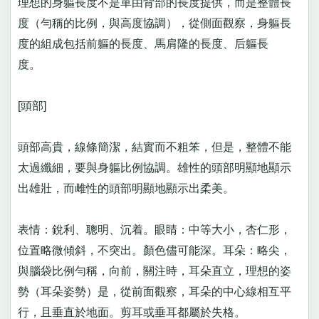
理想的身軀長度不是單由背部的長度提供，而是整體長
度（勻稱的比例，與高度協調），從側面觀察，身軀長
度的組成包括前軀的長度、馬肩隆的長度、后軀長
度。
[頭部]
頭部高貴，線條簡潔，結實而不粗笨，但是，整體不能
太過纖細，要與身軀比例協調。雄性的頭部明顯地顯示
出雄壯，而雌性的頭部明顯地顯示出柔美。
表情：銳利、聰明、沉着。眼睛：中等大小，杏仁形，
位置略微傾斜，不突出。顏色儘可能深。耳朵：略尖，
與腦袋比例勻稱，向前，關注時，耳朵直立，理想的姿
勢（耳朵姿勢）是，從前面觀察，耳朵的中心線相互平
行，且垂直於地面。剪耳或垂耳都屬於失格。