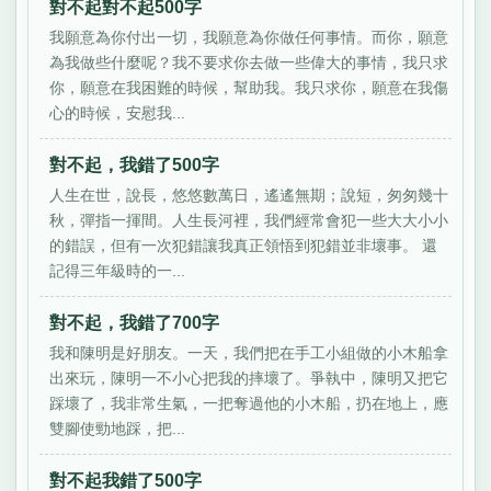
對不起對不起500字
我願意為你付出一切，我願意為你做任何事情。而你，願意
為我做些什麼呢？我不要求你去做一些偉大的事情，我只求
你，願意在我困難的時候，幫助我。我只求你，願意在我傷
心的時候，安慰我...
對不起，我錯了500字
人生在世，說長，悠悠數萬日，遙遙無期；說短，匆匆幾十
秋，彈指一揮間。人生長河裡，我們經常會犯一些大大小小
的錯誤，但有一次犯錯讓我真正領悟到犯錯並非壞事。 還
記得三年級時的一...
對不起，我錯了700字
我和陳明是好朋友。一天，我們把在手工小組做的小木船拿
出來玩，陳明一不小心把我的摔壞了。爭執中，陳明又把它
踩壞了，我非常生氣，一把奪過他的小木船，扔在地上，應
雙腳使勁地踩，把...
對不起我錯了500字