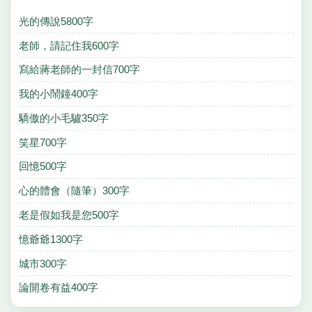
光的傳說5800字
老師，請記住我600字
寫給蔣老師的一封信700字
我的小鬧鐘400字
驕傲的小毛驢350字
笑星700字
回憶500字
心的體會（隨筆）300字
老是假如我是您500字
憶爺爺1300字
城市300字
論開卷有益400字