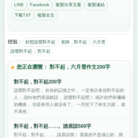
LINE
Facebook
複製分享文案
複製連結
下載TXT
複製全文
標籤：
好想說聲對不起
老師，對不起
六月雪
說聲對不起
對不起
您正在瀏覽： 對不起，六月雪作文200字
對不起，對不起200字
說聲對不起吧， 在你的記憶之中， 一定有許多你對不起的
人， 請向他們承認錯誤， 說聲對不起吧！ 或許你們有彌補
的機會， 但是有些人就沒有了。 一旦犯下了終生大錯， 就
不再有...
對不起，對不起……。請原諒500字
對不起，對不起……。請原諒我！ 我真的不是成心的…我