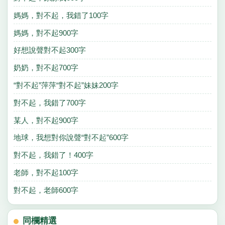
媽媽，對不起，我錯了100字
媽媽，對不起900字
好想說聲對不起300字
奶奶，對不起700字
“對不起”萍萍“對不起”妹妹200字
對不起，我錯了700字
某人，對不起900字
地球，我想對你說聲“對不起”600字
對不起，我錯了！400字
老師，對不起100字
對不起，老師600字
同欄精選