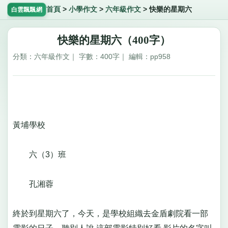
首頁
>
小學作文
>
六年級作文
>
快樂的星期六
白雲飄飄網
快樂的星期六（400字）
分類：六年級作文｜ 字數：400字｜ 編輯：pp958
黃埔學校
六（3）班
孔湘蓉
終於到星期六了，今天，是學校組織去金盾劇院看一部