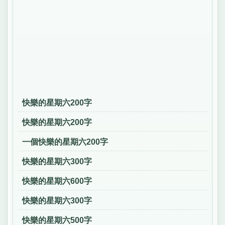
快樂的星期六200字
快樂的星期六200字
一個快樂的星期六200字
快樂的星期六300字
快樂的星期六600字
快樂的星期六300字
快樂的星期六500字