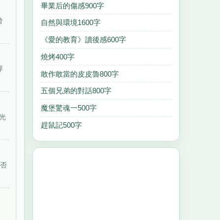
畢業后的傷感900字
曾
自然與環境1600字
《愛的教育》讀後感600字
燒烤400字
浮
敢作敢當的皮皮魯800字
五個兄弟的對話800字
魔堡驚魂一500字
光
趕鼠記500字
是否