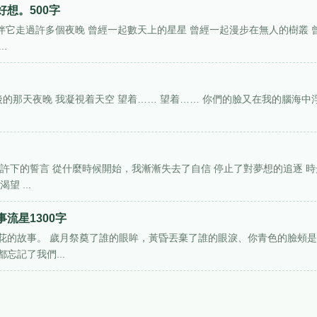
想。500字
伴它走過許多個夜晚 曾經一起數天上的星星 曾經一起漫步在無人的樹叢 
.
的那天夜晚 我凝視着天空 望着…… 望着…… 你們的臉又在我的腦海中
許下的誓言 從什麼時候開始，我漸漸失去了自信 停止了對夢想的追逐 時
 ...
流星1300字
花的故事。 歲月祭奠了誰的眼眸，黃昏丟棄了誰的眼淚、你青色的臉頰
忘記了我們...