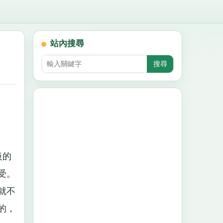
站內搜尋
級的
受。
就不
的，