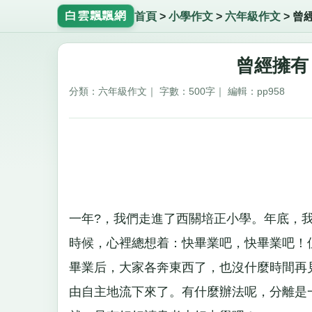
白雲飄飄網
首頁
>
小學作文
>
六年級作文
>
曾
曾經擁有
分類：六年級作文｜ 字數：500字｜ 編輯：pp958
一年?，我們走進了西關培正小學。年底，
時候，心裡總想着：快畢業吧，快畢業吧！
畢業后，大家各奔東西了，也沒什麼時間再
由自主地流下來了。有什麼辦法呢，分離是