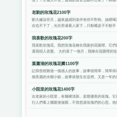
煮了？才幾天不見，連我的聲音也聽不出來了？夠狠心的
老劉的玫瑰花2100字
劉大嬸這些天，越來越感到老伴有些不對勁。抽煙喝
在也不下了，光在旁邊看人家下，只動嘴皮子不動手，
我喜歡的玫瑰花200字
我喜歡玫瑰花。我把玫瑰花種在我家的花園裡。它們
還很招人喜愛。 大約過了一個月，我種在花園裡的玫瑰
葉蕭湖的玫瑰花瓣1100字
記得曾經聽過一個感人的故事，故事很簡單，簡單得
個美麗的水鄉小鎮，故事就發生在這裡。又是一年的清
小院里的玫瑰花1400字
在老家的小院里，有幾棵清新、姿態優美的玫瑰。它
行人們看上幾眼便做罷，不曾想過玫瑰們的心思。他們