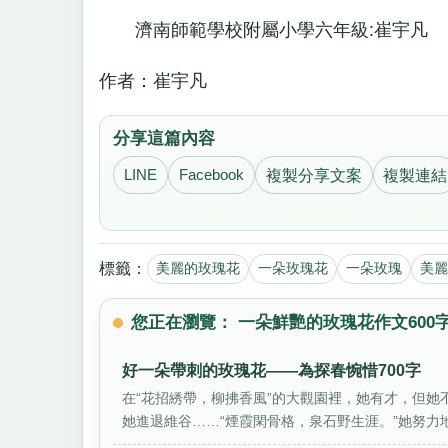
濟南師範學校附屬小學六年級:崔宇凡
作者：崔宇凡
分享這篇內容
LINE
Facebook
複製分享文案
複製連結
標籤：
美麗的玫瑰花
一朵玫瑰花
一朵玫瑰
美麗
您正在瀏覽： 一朵鮮艷的玫瑰花作文600
好一朵帶刺的玫瑰花——為探春惋惜700字
在“花招綉帶，柳拂香風”的大觀園裡，她有才，但
她進退維谷……“煙霞閑骨格，泉石野生涯。”她努力地想