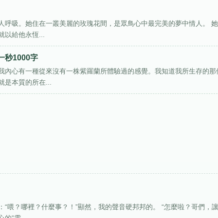
人呼吸。她住在一叢美麗的玫瑰花間，是眾鳥心中最完美的夢中情人。 
以給他永恆...
秒1000字
我內心有一種從來沒有一株紫羅蘭所體驗過的感覺。我知道我所生存的那
是本質的所在...
“喂？哪裡？什麼事？！”顯然，我的聲音硬邦邦的。 “怎麼啦？哥們，