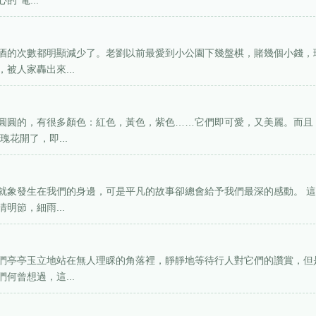
”電...
酒的次數都明顯減少了。老劉以前最愛到小公園下幾盤棋，賭幾個小錢，
被人家轟出來...
圓圓的，有很多顏色：紅色，黃色，紫色……它們即可愛，又美麗。而且
花開了，即...
就象發生在我們的身邊，可是平凡的故事卻總會給予我們最深的感動。 
明節，細雨...
們亭亭玉立地站在無人理睬的角落裡，靜靜地等待行人對它們的讚賞，但
何曾想過，這...