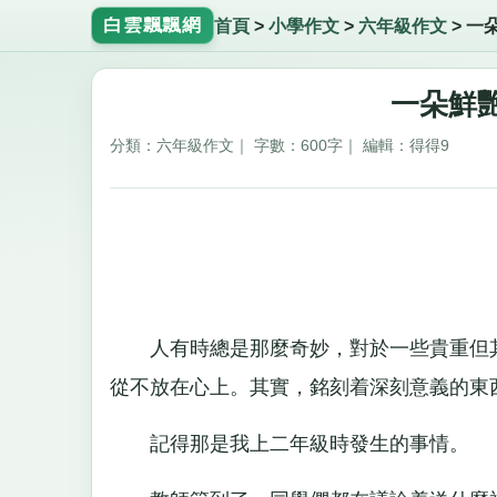
白雲飄飄網
首頁
>
小學作文
>
六年級作文
>
一
一朵鮮艷
分類：六年級作文｜ 字數：600字｜ 編輯：得得9
人有時總是那麼奇妙，對於一些貴重但其
從不放在心上。其實，銘刻着深刻意義的東
記得那是我上二年級時發生的事情。