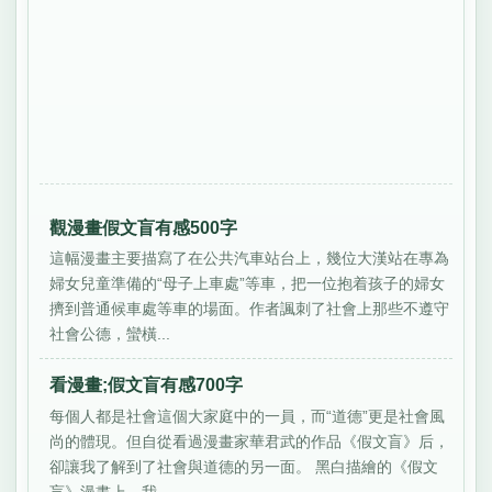
觀漫畫假文盲有感500字
這幅漫畫主要描寫了在公共汽車站台上，幾位大漢站在專為
婦女兒童準備的“母子上車處”等車，把一位抱着孩子的婦女
擠到普通候車處等車的場面。作者諷刺了社會上那些不遵守
社會公德，蠻橫...
看漫畫;假文盲有感700字
每個人都是社會這個大家庭中的一員，而“道德”更是社會風
尚的體現。但自從看過漫畫家華君武的作品《假文盲》后，
卻讓我了解到了社會與道德的另一面。 黑白描繪的《假文
盲》漫畫上，我...