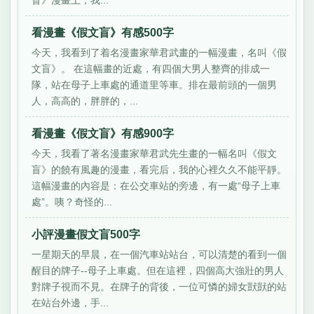
看漫畫《假文盲》有感500字
今天，我看到了着名漫畫家華君武畫的一幅漫畫，名叫《假
文盲》。 在這幅畫的近處，有四個大男人整齊的排成一
隊，站在母子上車處的通道里等車。排在最前頭的一個男
人，高高的，胖胖的，...
看漫畫《假文盲》有感900字
今天，我看了著名漫畫家華君武先生畫的一幅名叫《假文
盲》的饒有風趣的漫畫，看完后，我的心裡久久不能平靜。
這幅漫畫的內容是：在公交車站的旁邊，有一處“母子上車
處”。咦？奇怪的...
小評漫畫假文盲500字
一星期天的早晨，在一個汽車站站台，可以清楚的看到一個
醒目的牌子--母子上車處。但在這裡，四個高大強壯的男人
對牌子視而不見。在牌子的背後，一位可憐的婦女獃獃的站
在站台外邊，手...