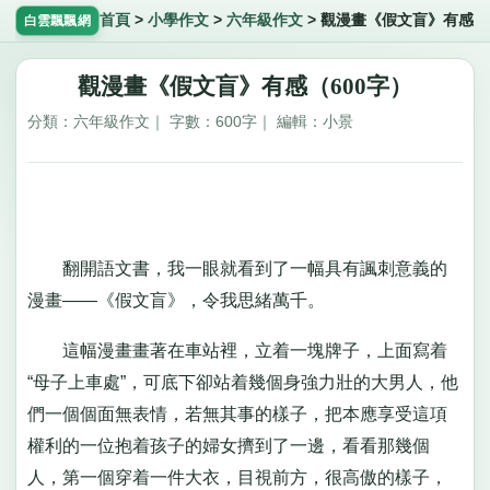
首頁
>
小學作文
>
六年級作文
>
觀漫畫《假文盲》有感
白雲飄飄網
觀漫畫《假文盲》有感（600字）
分類：六年級作文｜ 字數：600字｜ 編輯：小景
翻開語文書，我一眼就看到了一幅具有諷刺意義的
漫畫——《假文盲》，令我思緒萬千。
這幅漫畫畫著在車站裡，立着一塊牌子，上面寫着
“母子上車處”，可底下卻站着幾個身強力壯的大男人，他
們一個個面無表情，若無其事的樣子，把本應享受這項
權利的一位抱着孩子的婦女擠到了一邊，看看那幾個
人，第一個穿着一件大衣，目視前方，很高傲的樣子，