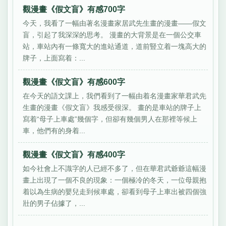
觀漫畫《假文盲》有感700字
今天，我看了一幅由著名漫畫家居武先生畫的漫畫——假文
盲，引起了我深深的思考。 漫畫的大背景是在一個公交車
站，車站內有一條寬大的進站通道，道前豎立着一塊高大的
牌子，上面寫着：...
觀漫畫《假文盲》有感600字
在今天的語文課上，我們看到了一幅由着名漫畫家華君武先
生畫的漫畫《假文盲》我感受很深。 畫的是車站的牌子上
寫着“母子上車處”幾個字，但卻有幾個男人在那裡等候上
車，他們有的身着...
觀漫畫《假文盲》有感400字
如今社會上不識字的人已經不多了，但在華君武爺爺這幅漫
畫上出現了一個不良的現象：一個極冷的冬天，一位母親抱
着以為生病的嬰兒走到候車處，卻看到母子上車出被四個強
壯的男子佔據了，...