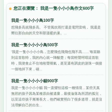
您正在瀏覽： 我是一隻小小小鳥作文600字
我是一隻小小小鳥100字
想飛多高就飛多高。 不管風吹雨打還是電閃雷鳴， 我還是
嚮往那自由的天空和那溫暖的巢。...
我是一隻小小小小鳥500字
‘我是一隻小小小小鳥，怎麼飛也飛飛也飛不高……’每當聽
到這首歌時，我的內心就一陣酸楚；每當輕聲呵唱這首歌
時，我便會止不住地唉聲嘆氣，甚至還有調皮的淚珠一個接
一個地掉下來，碰...
我是一隻小小小小貓900字
我是一隻小小小小貓 我一直懼怕這樣一種情境，某些天真
無邪的孩子因為某種原由被遺棄，最後淪落為所謂的孤兒，
以至這些孩子漸漸長大，他們確實明白了很多道理，就是沒
法理解自己的出生...