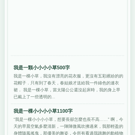
我是一顆小小小小草500字
我是一棵小草，我沒有漂亮的花衣服，更沒有五彩繽紛的的
花帽子．只有到了春天，春姑娘才送給我一件綠色的連衣
裙． 我是一棵小草，當太陽公公還沒起床時，我的身上早
已戴上了一些透明的...
我是一棵小小小小草1100字
“我是一棵小小小小草，想要長卻怎麼也長不高……” 啊，今
天的早晨空氣多麼清新，一陣陣微風吹拂過來，我那輕盈的
身體隨風搖曳，那優美的舞姿，令所有看過我跳舞的動植物