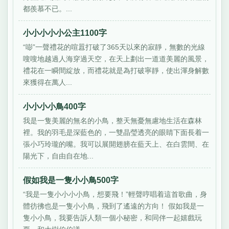
都羨慕不已。...
小小小小小公主1100字
“嘭”一聲禮花的喧囂打破了365天以來的寂靜，無數的光線
嗖嗖地越過人海穿過天空，在天上劃出一道道美麗的風景，
禮花在一瞬間綻放，而禮花就是為打破寧靜，使出渾身解數
來獲得在萬人...
小小小小鳥400字
我是一隻美麗的無名的小鳥，整天無憂無慮地生活在森林
裡。我的羽毛是深藍色的，一雙晶瑩透亮的眼睛下面長着一
張小巧玲瓏的嘴。我可以展開翅膀在藍天上、在白雲間、在
陽光下，自由自在地...
假如我是一隻小小鳥500字
“我是一隻小小小小鳥，想要飛！”輕聲哼唱着這首歌曲，身
體彷彿也是一隻小小鳥，飛到了遙遠的方向！ 假如我是一
隻小小鳥，我要告訴人類一個小秘密，和同伴一起嬉戲玩