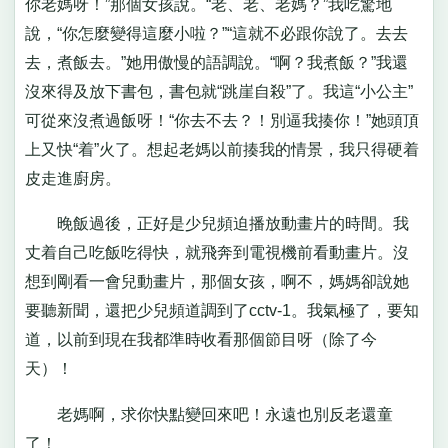
你老媽呀！”那個女孩說。“老、老、老媽？”我吃驚地
說，“你怎麼變得這麼小啦？”“這就不必跟你說了。去去
去，煮飯去。”她用傲慢的語調說。“啊？我煮飯？”我還
沒來得及放下書包，書包就“跳崖自殺”了。我這“小公主”
可從來沒煮過飯呀！“你去不去？！別逼我揍你！”她頭頂
上又快“着”火了。想起老媽以前揍我的情景，我只得硬着
皮走進廚房。
晚飯過後，正好是少兒頻迫播放動畫片的時間。我
丈着自己吃飯吃得快，就飛奔到電視機前看動畫片。沒
想到剛看一會兒動畫片，那個女孩，啊不，媽媽卻說她
要聽新聞，還把少兒頻道調到了cctv-1。我氣極了，要知
道，以前到現在我都準時收看那個節目呀（除了今
天）！
老媽啊，求你快點變回來吧！永遠也別反老還童
了！