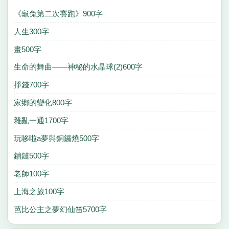
《龜兔第二次賽跑》900字
人生300字
畫500字
生命的舞曲——神秘的水晶球(2)600字
掙錢700字
家鄉的變化800字
雜亂一通1700字
玩哆啦a夢與銅鑼燒500字
鎖鏈500字
老師100字
上海之旅100字
芭比公主之夢幻仙笛5700字