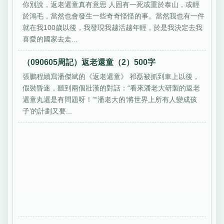
你別說，返老還童真有意思 人固有一死或重於泰山，或輕
於鴻毛，當然也會發生一些奇奇怪怪的事。當然我也有一件
就在我100歲以後，我發現我越活越年輕，於是我決定去我
喜愛的國家去走...
（090605周記）返老還童（2）500字
張鵬程續寫潘傑斌的《返老還童》 祁磊被抓到車上以後，
假裝昏迷，聽到兩個壯漢的對話：“看來潘老大研製的返老
還童丸還是有問題呀！”“潘老大的‘將世界上所有人變成孩
子’的計劃又要...