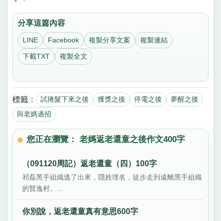
分享這篇內容
LINE
Facebook
複製分享文案
複製連結
下載TXT
複製全文
標籤：
試捲髮下來之後
獲獎之後
停電之後
夢醒之後
與老媽過招
您正在瀏覽： 老媽返老還童之後作文400字
（091120周記）返老還童（四）100字
祁磊黑手組織逃了出來，隱姓埋名，徒步走到遠離黑手組織
的賢逸村。...
你別說，返老還童真有意思600字