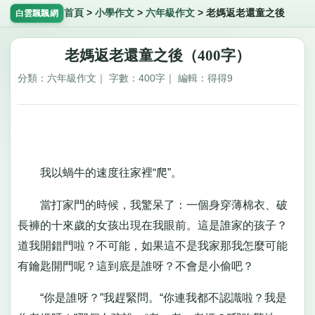
首頁
>
小學作文
>
六年級作文
>
老媽返老還童之後
白雲飄飄網
老媽返老還童之後（400字）
分類：六年級作文｜ 字數：400字｜ 編輯：得得9
我以蝸牛的速度往家裡“爬”。
當打家門的時候，我驚呆了：一個身穿薄棉衣、破
長褲的十來歲的女孩出現在我眼前。這是誰家的孩子？
道我開錯門啦？不可能，如果這不是我家那我怎麼可能
有鑰匙開門呢？這到底是誰呀？不會是小偷吧？
“你是誰呀？”我趕緊問。“你連我都不認識啦？我是