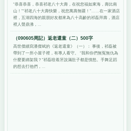
“恭喜恭喜，恭喜祁老八十大壽，在祝您福如東海，壽比南
山！”“祁老八十大壽快樂，祝您萬壽無疆！”……在一家酒店
裡，五湖四海的親朋好友都來為八十高齡的祁磊拜壽，酒店
裡人聲鼎沸，...
（090605周記）返老還童（二）500字
高世傑續寫潘傑斌的《返老還童》（一）： 事後，祁磊被
帶到了一所小屋子裡，有專人看守。 “我和你們無冤無仇為
什麼要綁架我？”祁磊咬着牙說滿肚子都是憤怒。手舞足蹈
的想去打他們，...