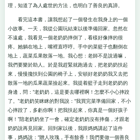
理，知道了為人處世的方法，也明白了善良的真諦。
看完這本書，讓我想起了一個發生在我身上的一個
小故事。一天，我從公園玩結束以後準備回家。忽然在
不遠處，我看見一個老奶奶摔倒了，看樣好像摔的很
疼。她躺在地上，嘴裡直哼哼。手中的菜籃子也翻倒在
地上，蔬菜瓜果散落一地。我心想：老師不是說過嘛，
我們要樂於助人。於是我趕緊就跑過去，把老奶奶扶起
來，慢慢攙扶到公園的椅子上，安頓好老奶奶我又去把
散落一地的瓜果蔬菜撿起來。我提着籃子走到老奶奶的
身邊，問：“老奶奶，這是要去哪裡啊！怎麼不小心摔跤
了。”老奶奶笑眯眯的對我說：“我買完菜準備回家，不小
心摔跤了，多虧你啊！把我扶起來，你真是一個好孩子
啊！”陪老奶奶坐了一會，確定老奶奶沒有摔傷，才跟老
奶奶說再見回家。回到家以後，我跟媽媽講起了這件
事，媽媽說：“贈人玫瑰，手有餘香！我們要做一個善良