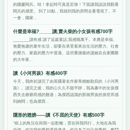
的國慶閱兵。哇！拿起時可真是宏偉！下面讓我說說我觀看
閱兵的感受。 到了10點，我就到我的房間去看電視了。不
一會，國家...
什麼是幸福?_____讀;賣火柴的小女孩有感700字
_______讀有感 讀了這篇童話,我感慨萬千。本應是幸福、
無憂無慮的童年生活，卻要在承受着來自生活的壓力、社會
的壓力、家庭的壓力中度過。這些重擔最終讓她在合家團聚
的大年夜...
讀《小河男孩》有感400字
今天，我終於讀完了由英國著名作家蒂姆鮑勒寫的《小河男
孩》。讀完之後，我的心久久不能平靜，我為書中的女孩傑
西失去爺爺而感的難過；為傑西認識的那個男孩的身世而感
到納悶；也為傑西...
隱形的翅膀——讀《不屈的天使》有感500字
“樹上的鳥兒在與我一起歡暢，雲在與我同行，大地在為我
祈禱，也許我的夢想還很遙遠，也許為了自己的夢想，奮鬥