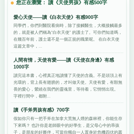
您正在瀏覽： 讀《天使男孩》有感500字
愛心天使——讀《白衣天使》有感900字
同學們，你們到醫院看病時，除了接觸醫生，大概接觸最多
的，就是被人們稱為“白衣天使” 的護士了。可你們知道嗎，
在幾百年前，護士還不是一個正規的職業呢。 在白衣天使
這篇文章中，...
人間有情，天使有愛——讀《天使在身邊》有感
1000字
讀完這本書，心裡真正地讀懂了天使的含義。不是頭頂上有
光環的，背上長有翅膀的，才叫做天使。天使有愛，有顆無
畏的愛心，縈繞在我們的靈魂里，等待着，它悄悄出現。
字裡行間中，都附...
讀《手斧男孩有感》700字
假如你只有一把手斧在加拿大荒無人煙的森林裡，你能生存
下來嗎？ 也許你是老師眼中的好學生，是父母心中的乖孩
子，是朋友的好夥伴，可當你獨自一人置身於危機四伏的叢