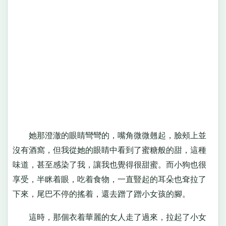
她那澄澈的眼睛彎彎的，嘴角微微翹起，臉頰上並
沒有酒窩，但我從她的眼睛中看到了蜜糖般的甜，這種
味道，甚至感染了我，讓我也覺得很甜蜜。而小狗也很
享受，半眯着眼，吃着食物，一直豎起的耳朵也耷拉了
下來，尾巴不停的搖着，還去蹭了蹭小女孩的腳。
這時，那個衣着華麗的女人走了過來，拉起了小女