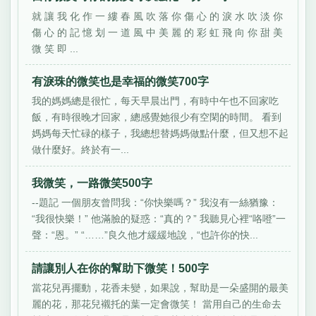
就 讓 我 化 作 一 縷 春 風 吹 落 你 傷 心 的 淚 水 吹 淡 你
傷 心 的 記 憶 划 一 道 風 中 美 麗 的 彩 虹 飛 向 你 甜 美
微 笑 即 ...
有淚珠的微笑也是幸福的微笑700字
我的媽媽總是很忙，每天早晨出門，有時中午也不回家吃
飯，有時很晚才回家，總感覺她很少有空閑的時間。 看到
媽媽每天忙碌的樣子，我總想替媽媽做點什麼，但又想不起
做什麼好。終於有一...
我微笑，一路微笑500字
--題記 一個朋友曾問我：“你快樂嗎？” 我沒有一絲猶豫：
“我很快樂！” 他滿臉的疑惑：“真的？” 我聽見心裡“咯噔”一
聲：“恩。” “……”良久他才緩緩地說，“也許你的快...
請讓別人在你的幫助下微笑！500字
當花兒再擺動，花香未變，如果說，幫助是一朵盛開的最美
麗的花，那花兒襯托的葉一定會微笑！ 當用自己的生命去