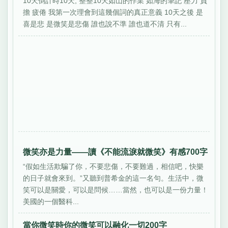
10天倒計時10天, 整整10天如山的作業 如海的筆記 壓力 負
擔 疲倦 我第一次理會到這幾個詞的真正意義 10天之後 是
喜是悲 是微笑是悲傷 誰也說不準 誰也道不清 只有...
微笑亦是力量——讀《不能流淚就微笑》有感700字
“假如生活欺騙了你，不要悲傷，不要難過，相信吧，快樂
的日子就會來到。”又聽到普希金的這一名句。生活中，微
笑可以是關愛，可以是問候……當然，也可以是一份力量！
美國的一個醫科...
當你微笑時你的微笑可以融化一切200字