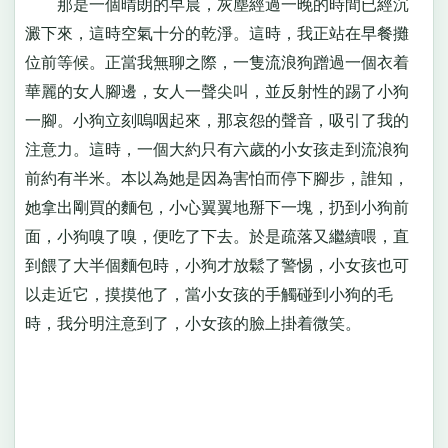
那是一個晴朗的早晨，灰塵經過一晚的時間已經沉
澱下來，這時空氣十分的乾淨。這時，我正站在早餐攤
位前等候。正當我無聊之際，一隻流浪狗蹭過一個衣着
華麗的女人腳邊，女人一聲尖叫，並反射性的踢了小狗
一腳。小狗立刻嗚咽起來，那哀怨的聲音，吸引了我的
注意力。這時，一個大約只有六歲的小女孩走到流浪狗
前約有半米。本以為她是因為害怕而停下腳步，誰知，
她拿出剛買的麵包，小心翼翼地掰下一塊，扔到小狗前
面，小狗嗅了嗅，便吃了下去。於是疏落又繼續喂，直
到餵了大半個麵包時，小狗才放鬆了警惕，小女孩也可
以走近它，摸摸他了，當小女孩的手觸碰到小狗的毛
時，我分明注意到了，小女孩的臉上掛着微笑。