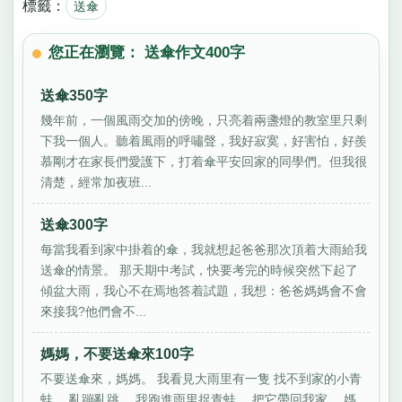
標籤：
送傘
您正在瀏覽： 送傘作文400字
送傘350字
幾年前，一個風雨交加的傍晚，只亮着兩盞燈的教室里只剩
下我一個人。聽着風雨的呼嘯聲，我好寂寞，好害怕，好羨
慕剛才在家長們愛護下，打着傘平安回家的同學們。但我很
清楚，經常加夜班...
送傘300字
每當我看到家中掛着的傘，我就想起爸爸那次頂着大雨給我
送傘的情景。 那天期中考試，快要考完的時候突然下起了
傾盆大雨，我心不在焉地答着試題，我想：爸爸媽媽會不會
來接我?他們會不...
媽媽，不要送傘來100字
不要送傘來，媽媽。 我看見大雨里有一隻 找不到家的小青
蛙， 亂蹦亂跳。 我跑進雨里捉青蛙， 把它帶回我家。 媽