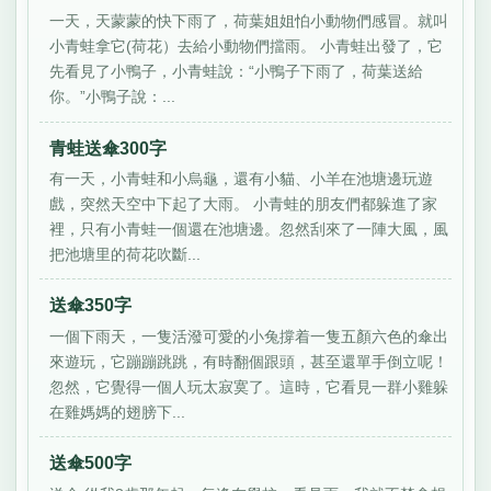
一天，天蒙蒙的快下雨了，荷葉姐姐怕小動物們感冒。就叫
小青蛙拿它(荷花）去給小動物們擋雨。 小青蛙出發了，它
先看見了小鴨子，小青蛙說：“小鴨子下雨了，荷葉送給
你。”小鴨子說：...
青蛙送傘300字
有一天，小青蛙和小烏龜，還有小貓、小羊在池塘邊玩遊
戲，突然天空中下起了大雨。 小青蛙的朋友們都躲進了家
裡，只有小青蛙一個還在池塘邊。忽然刮來了一陣大風，風
把池塘里的荷花吹斷...
送傘350字
一個下雨天，一隻活潑可愛的小兔撐着一隻五顏六色的傘出
來遊玩，它蹦蹦跳跳，有時翻個跟頭，甚至還單手倒立呢！
忽然，它覺得一個人玩太寂寞了。這時，它看見一群小雞躲
在雞媽媽的翅膀下...
送傘500字