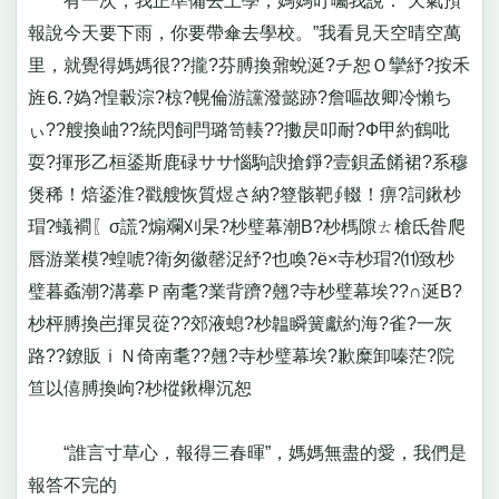
有一次，我正準備去上學，媽媽叮囑我說：“天氣預
報說今天要下雨，你要帶傘去學校。”我看見天空晴空萬
里，就覺得媽媽很??攏?芬膊換鼐蛻涎?チ恕Ｏ攣紓?按禾
旌⒍?媯?惶轂淙?椋?幌倫游讜潑懿跡?詹嘔故卿冷懶ち
ぃ??艘換岫??統閃飼閂璐笥輳??擻昃叩耐?Ф甲約鶴吡
耍?揮形乙桓鋈斯鹿碌ササ惱駒諛搶錚?壹鋇孟餚裙?系穆
煲稀！焙鋈淮?戳艘恢質煜さ納?簦骸靶∮輟！痹?詞鍬杪
瑁?蟻襇〖σ謊?煽斕刈杲?杪璧幕潮В?杪榪隙ㄊ槍氐昝爬
唇游業模?蝗唬?衛匆徽罄浞紓?也喚?ё×寺杪瑁?⑾致杪
璧暮蟊潮?溝摹Ｐ南耄?業背躋?翹?寺杪璧幕埃??∩涎В?
杪枰膊換岜揮炅蓯??郊液螅?杪韞瞬簧獻約海?雀?一灰
路??鐐販ⅰＮ倚南耄??翹?寺杪璧幕埃?歉糜卸嗪茫?院
笪以僖膊換岣?杪樅鍬櫸沉恕
“誰言寸草心，報得三春暉”，媽媽無盡的愛，我們是
報答不完的