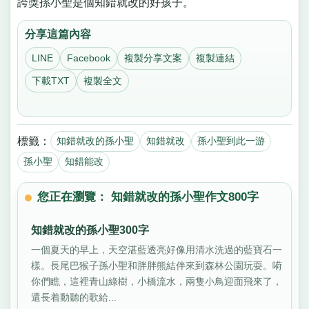
誇獎孫小聖是個知錯就改的好孩子。
分享這篇內容
LINE
Facebook
複製分享文案
複製連結
下載TXT
複製全文
標籤：
知錯就改的孫小聖
知錯就改
孫小聖到此一游
孫小聖
知錯能改
您正在瀏覽： 知錯就改的孫小聖作文800字
知錯就改的孫小聖300字
一個夏天的早上，天空湛藍透亮好像用清水洗過的藍寶石一
樣。長尾巴猴子孫小聖和胖胖熊結伴來到森林公園玩耍。嗬
你們瞧，這裡青山綠樹，小橋流水，兩隻小鳥迎面飛來了，
還長着動聽的歌給...