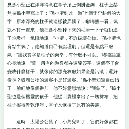
見孫小聖正在洋洋得意在亭子頂上倒掛金鉤，柱子上赫
然被孫小聖寫上了：“孫小聖到此一游”七個歪歪斜斜的大
字，原本漂亮的柱子就這樣被弄髒了，嘟嘟熊一看，氣
就不打一處來，他把孫小聖掉下來的毛筆一下子就扔進
了垃圾桶，氣憤地說：“小聖，不許破壞公物。”孫小聖也
有點生氣了，他知道自己有點理虧，但還是有點不服
氣：“讓我簽字是柱子的榮幸，有什麼不可以。”嘟嘟語重
心長地說：“萬一所有的遊客都在這兒簽字，這個亭子會
變成什麼樣子，就像你的漂亮衣服如果全是污漬，還好
看嗎？破壞公物的遊客不是好遊客。”孫小聖知道自己錯
了，臉紅地像個番茄，他不好意思地說：“我錯了。”孫小
聖也是個機靈的孩子，他從口袋裡拿出了一塊抹布，把
柱子擦得乾乾淨淨，亭子又恢復了原有的美麗。
這時，太陽公公笑了，小鳥兒叫了，它們好像都在