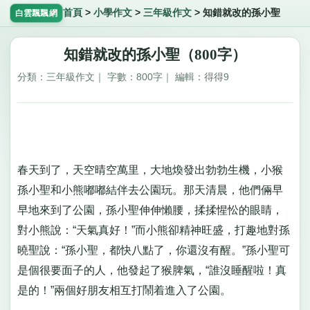
首頁
>
小學作文
>
三年級作文
>
知錯就改的孫小聖
白雲飄飄網
知錯就改的孫小聖（800字）
分類：三年級作文｜ 字數：800字｜ 編輯：得得9
春天到了，天空晴空萬里，大地煥發出勃勃生機，小猴
孫小聖和小熊嘟嘟結伴去公園玩。那天清晨，他們倆早
早地來到了公園，孫小聖伸伸懶腰，揉揉惺忪的眼睛，
對小熊說：“天氣真好！”而小熊卻精神旺盛，打趣地對孫
曉聖說：“孫小聖，都快八點了，你還沒有醒。”孫小聖可
是個很要面子的人，他發起了猴脾氣，“誰沒睡醒啦！真
是的！”兩個好朋友相互打鬧着進入了公園。