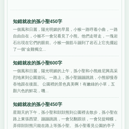
知錯就改的孫小聖450字
一個風和日麗，陽光明媚的早晨，小猴一路哼着小曲，一路
自由自在，小猴不一會兒看見了小熊。他們走呀走，一塊岩
石出現在它們的眼前。小猴一個筋斗蹦到了岩石上它先擺起
了一個“金雞獨立...
知錯就改的孫小聖600字
一個風和日麗，陽光明媚的上午，孫小聖和小熊維尼興高采
烈地來到公園遊玩。一路上，孫小聖蹦蹦跳跳，小熊卻慢吞
吞地跟在後面。 公園裡的景色真美啊！有嫩綠的小草，五
顏六色的鮮花，嘰...
知錯就改的孫小聖450字
星期天的下午，孫小聖和獃獃熊到公園裡去散步，孫小聖在
路上東張西望、蹦蹦跳跳，一會兒翻跟頭，一會兒捉蝴蝶，
弄得獃獃熊只能在路上等孫小聖。 孫小聖看見公園的亭子