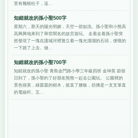
里有幾根柱子，這...
知錯就改的孫小聖500字
星期六，那天的陽光明媚，天空一碧如洗。孫小聖和小熊高
高興興地來到了舉世聞名的故宮遊玩。 走着走着孫小聖突
然發現了一塊在護城河裡聳立着一塊光溜溜的石頭，便嗖的
一下跳了上去。做...
知錯就改的孫小聖700字
知錯就改的孫小聖 青島金門路小學三年級四班 金坤英 節假
日到了，孫小聖約了好朋友熊熊一起去公園玩。 公園裡的
景色很美，綠茵茵的樹木，挺直了腰板，彷彿是一支支筆直
的電線杆。五...