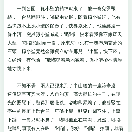
一到公園，孫小聖的精神就來了，他一會兒盪鞦
韆，一會兒翻跟斗，嘟嘟由於胖，陪着孫小聖玩，他有
點快跟不上孫小聖的節奏了，快要累死了。他倆經過一
條小河，突然孫小聖喊道：“嘟嘟，快來看我像不像齊天
大聖！”嘟嘟熊回頭一看，原來河中央有一塊布滿苔蘚的
石頭，孫小聖竟然金雞獨立站在那兒，“小聖，快下來，
石頭滑，有危險。”嘟嘟熊着急地喊着，孫小聖極不情願
地才跳下來。
不知不覺，兩人已經來到了半山腰的一座涼亭邊，
這個涼亭可真大呀，八角的頂，高大挺拔的柱子，在陽
光的照耀下，顯得那麼壯觀。嘟嘟熊累壞了，他趕緊在
亭中的長椅上歇會兒，可孫小聖一點兒也閑不住，上竄
下蹦，一會兒就不見了，嘟嘟熊正在納悶，忽然，嘟嘟
熊聽到頭頂有人在叫：“嘟嘟，你好！”嘟嘟一抬頭，就看